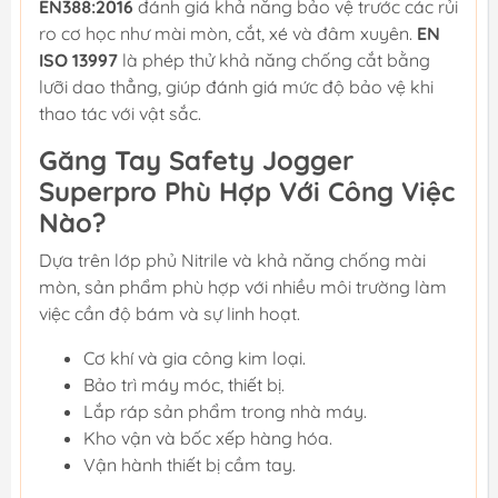
EN388:2016
đánh giá khả năng bảo vệ trước các rủi
ro cơ học như mài mòn, cắt, xé và đâm xuyên.
EN
ISO 13997
là phép thử khả năng chống cắt bằng
lưỡi dao thẳng, giúp đánh giá mức độ bảo vệ khi
thao tác với vật sắc.
Găng Tay Safety Jogger
Superpro Phù Hợp Với Công Việc
Nào?
Dựa trên lớp phủ Nitrile và khả năng chống mài
mòn, sản phẩm phù hợp với nhiều môi trường làm
việc cần độ bám và sự linh hoạt.
Cơ khí và gia công kim loại.
Bảo trì máy móc, thiết bị.
Lắp ráp sản phẩm trong nhà máy.
Kho vận và bốc xếp hàng hóa.
Vận hành thiết bị cầm tay.