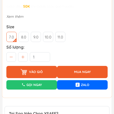
Giảm đến
50K
khi thanh toán qua Fundiin.
Xem thêm
Size
7.0
8.0
9.0
10.0
11.0
Số lượng:
VÀO GIỎ
MUA NGAY
GỌI NGAY
ZALO
Z
Tại Sao Nên Chọn XSAFE?