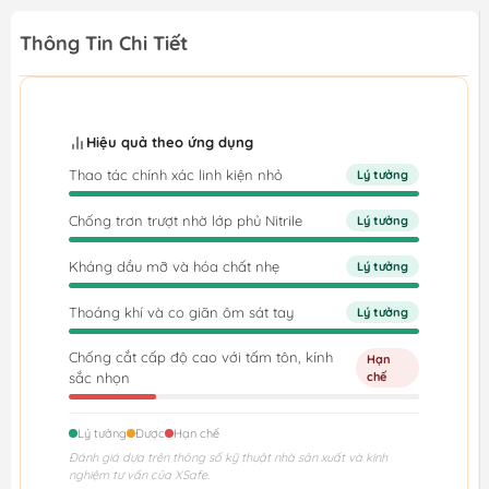
Thông Tin Chi Tiết
Hiệu quả theo ứng dụng
Thao tác chính xác linh kiện nhỏ
Lý tưởng
Chống trơn trượt nhờ lớp phủ Nitrile
Lý tưởng
Kháng dầu mỡ và hóa chất nhẹ
Lý tưởng
Thoáng khí và co giãn ôm sát tay
Lý tưởng
Chống cắt cấp độ cao với tấm tôn, kính
Hạn
sắc nhọn
chế
Lý tưởng
Được
Hạn chế
Đánh giá dựa trên thông số kỹ thuật nhà sản xuất và kinh
nghiệm tư vấn của XSafe.