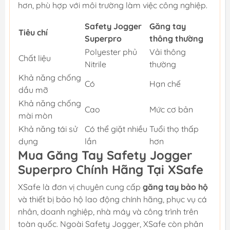
hơn, phù hợp với môi trường làm việc công nghiệp.
Safety Jogger
Găng tay
Tiêu chí
Superpro
thông thường
Polyester phủ
Vải thông
Chất liệu
Nitrile
thường
Khả năng chống
Có
Hạn chế
dầu mỡ
Khả năng chống
Cao
Mức cơ bản
mài mòn
Khả năng tái sử
Có thể giặt nhiều
Tuổi thọ thấp
dụng
lần
hơn
Mua Găng Tay Safety Jogger
Superpro Chính Hãng Tại XSafe
XSafe là đơn vị chuyên cung cấp
găng tay bảo hộ
và thiết bị bảo hộ lao động chính hãng, phục vụ cá
nhân, doanh nghiệp, nhà máy và công trình trên
toàn quốc. Ngoài Safety Jogger, XSafe còn phân