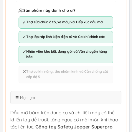
Sản phẩm này dành cho ai?
✓
Thợ sửa chữa ô tô, xe máy và Tiếp xúc dầu mỡ
✓
Thợ lắp ráp linh kiện điện tử và Cơ khí chính xác
✓
Nhân viên kho bãi, đóng gói và Vận chuyển hàng
hóa
✕
Thợ cơ khí nặng, thợ nhôm kính và Cần chống cắt
cấp độ 5
☰ Mục lục
▸
Dầu mỡ bám trên dụng cụ và chi tiết máy có thể
khiến tay dễ trượt, tăng nguy cơ mài mòn khi thao
tác liên tục.
Găng tay Safety Jogger Superpro