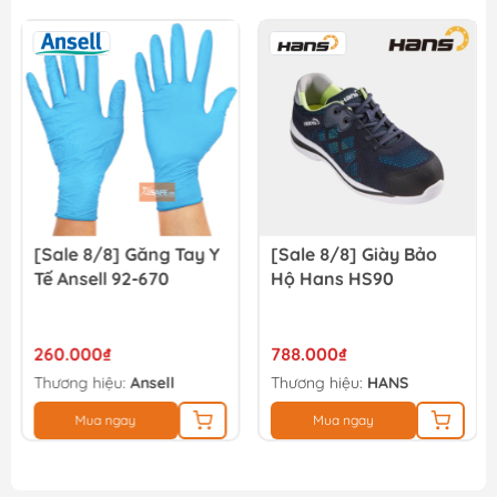
Giày bảo hộ Total TSP202SB.40
385.000₫
450.000₫
[Sale 8/8] Găng Tay Y
[Sale 8/8] Giày Bảo
Tế Ansell 92-670
Hộ Hans HS90
260.000₫
788.000₫
Thương hiệu:
Ansell
Thương hiệu:
HANS
Mua ngay
Mua ngay