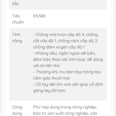
sắc
Tiêu
EN388
chuẩn
Tính
- Chống mài mòn cấp độ 4, chống
năng
cắt cấp độ 1, chống rách cấp độ 2,
chống đâm xuyên cấp độ 1
- Kháng dầu, ngăn ngừa vết bẩn,
đảm bảo thao tác linh hoạt, dễ dàng
với chi tiết nhỏ
- Thoáng khí, mu bàn tay mỏng tạo
cảm giác thoải mái
- Cổ tay dệt ôm vừa vặn giúp cố định
găng tay tốt hơn
Công
Phù hợp dùng trong nông nghiệp,
dụng
bảo trì, sản xuất công nghiệp, sửa