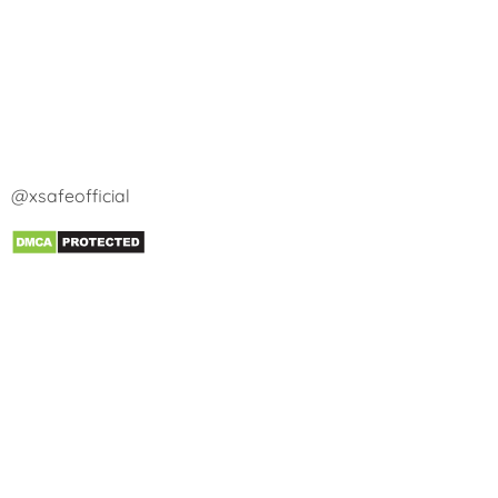
@xsafeofficial