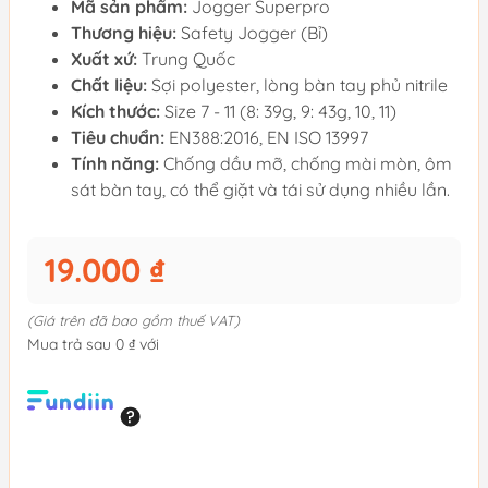
Mã sản phẩm:
Jogger Superpro
Thương hiệu:
Safety Jogger (Bỉ)
Xuất xứ:
Trung Quốc
Chất liệu:
Sợi polyester, lòng bàn tay phủ nitrile
Kích thước:
Size 7 - 11 (8: 39g, 9: 43g, 10, 11)
Tiêu chuẩn:
EN388:2016, EN ISO 13997
Tính năng:
Chống dầu mỡ, chống mài mòn, ôm
sát bàn tay, có thể giặt và tái sử dụng nhiều lần.
19.000 ₫
(Giá trên đã bao gồm thuế VAT)
Mua trả sau 0 ₫ với