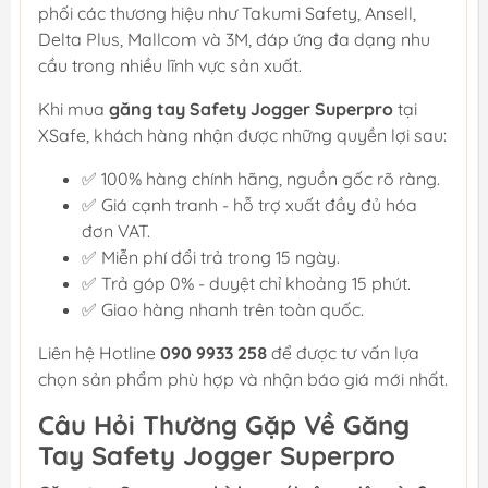
phối các thương hiệu như Takumi Safety, Ansell,
Delta Plus, Mallcom và 3M, đáp ứng đa dạng nhu
cầu trong nhiều lĩnh vực sản xuất.
Khi mua
găng tay Safety Jogger Superpro
tại
XSafe, khách hàng nhận được những quyền lợi sau:
✅ 100% hàng chính hãng, nguồn gốc rõ ràng.
✅ Giá cạnh tranh - hỗ trợ xuất đầy đủ hóa
đơn VAT.
✅ Miễn phí đổi trả trong 15 ngày.
✅ Trả góp 0% - duyệt chỉ khoảng 15 phút.
✅ Giao hàng nhanh trên toàn quốc.
Liên hệ Hotline
090 9933 258
để được tư vấn lựa
chọn sản phẩm phù hợp và nhận báo giá mới nhất.
Câu Hỏi Thường Gặp Về Găng
Tay Safety Jogger Superpro