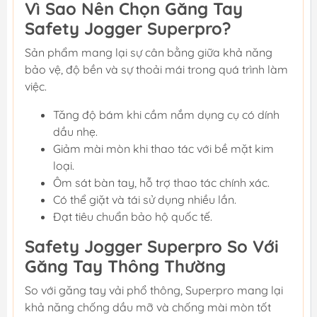
Vì Sao Nên Chọn Găng Tay
Safety Jogger Superpro?
Sản phẩm mang lại sự cân bằng giữa khả năng
bảo vệ, độ bền và sự thoải mái trong quá trình làm
việc.
Tăng độ bám khi cầm nắm dụng cụ có dính
dầu nhẹ.
Giảm mài mòn khi thao tác với bề mặt kim
loại.
Ôm sát bàn tay, hỗ trợ thao tác chính xác.
Có thể giặt và tái sử dụng nhiều lần.
Đạt tiêu chuẩn bảo hộ quốc tế.
Safety Jogger Superpro So Với
Găng Tay Thông Thường
So với găng tay vải phổ thông, Superpro mang lại
khả năng chống dầu mỡ và chống mài mòn tốt