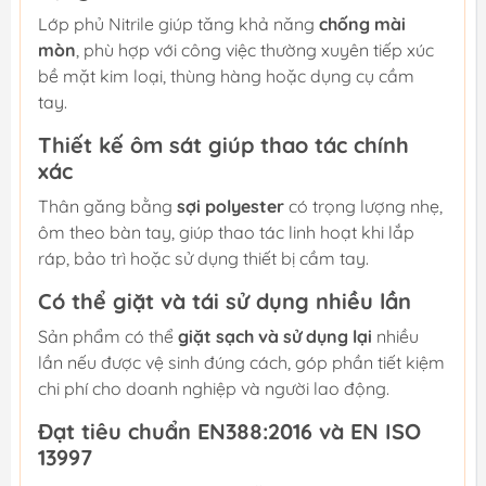
Lớp phủ Nitrile giúp tăng khả năng
chống mài
mòn
, phù hợp với công việc thường xuyên tiếp xúc
bề mặt kim loại, thùng hàng hoặc dụng cụ cầm
tay.
Thiết kế ôm sát giúp thao tác chính
xác
Thân găng bằng
sợi polyester
có trọng lượng nhẹ,
ôm theo bàn tay, giúp thao tác linh hoạt khi lắp
ráp, bảo trì hoặc sử dụng thiết bị cầm tay.
Có thể giặt và tái sử dụng nhiều lần
Sản phẩm có thể
giặt sạch và sử dụng lại
nhiều
lần nếu được vệ sinh đúng cách, góp phần tiết kiệm
chi phí cho doanh nghiệp và người lao động.
Đạt tiêu chuẩn EN388:2016 và EN ISO
13997