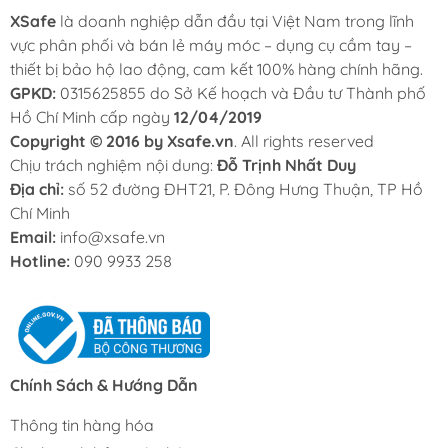
XSafe
là doanh nghiệp dẫn đầu tại Việt Nam trong lĩnh
vực phân phối và bán lẻ máy móc – dụng cụ cầm tay –
thiết bị bảo hộ lao động, cam kết 100% hàng chính hãng.
GPKD:
0315625855 do Sở Kế hoạch và Đầu tư Thành phố
Hồ Chí Minh cấp ngày
12/04/2019
Copyright © 2016 by Xsafe.vn
. All rights reserved
Chịu trách nghiệm nội dung:
Đỗ Trịnh Nhất Duy
Địa chỉ:
số 52 đường ĐHT21, P. Đông Hưng Thuận, TP Hồ
Chí Minh
Email:
info@xsafe.vn
Hotline:
090 9933 258
Chính Sách & Hướng Dẫn
Thông tin hàng hóa