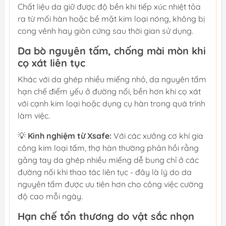
Chất liệu da giữ được độ bền khi tiếp xúc nhiệt tỏa
ra từ mối hàn hoặc bề mặt kim loại nóng, không bị
cong vênh hay giòn cứng sau thời gian sử dụng.
Da bò nguyên tấm, chống mài mòn khi
cọ xát liên tục
Khác với da ghép nhiều miếng nhỏ, da nguyên tấm
hạn chế điểm yếu ở đường nối, bền hơn khi cọ xát
với cạnh kim loại hoặc dụng cụ hàn trong quá trình
làm việc.
💡
Kinh nghiệm từ Xsafe:
Với các xưởng cơ khí gia
công kim loại tấm, thợ hàn thường phản hồi rằng
găng tay da ghép nhiều miếng dễ bung chỉ ở các
đường nối khi thao tác liên tục - đây là lý do da
nguyên tấm được ưu tiên hơn cho công việc cường
độ cao mỗi ngày.
Hạn chế tổn thương do vật sắc nhọn