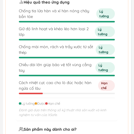
Hiệu quả theo ứng dụng
Chống tia lửa hàn và xỉ hàn nóng chảy
Lý
bắn tóe
tưởng
Giữ độ linh hoạt và khéo léo hơn loại 2
Lý
lớp
tưởng
Chống mài mòn, rách và trầy xước từ sắt
Lý
thép
tưởng
Chiều dài lớn giúp bảo vệ tốt vùng cẳng
Lý
tay
tưởng
Cách nhiệt cực cao cho lò đúc hoặc hàn
Hạn
ngửa cổ lâu
chế
Lý tưởng
Được
Hạn chế
Đánh giá dựa trên thông số kỹ thuật nhà sản xuất và kinh
nghiệm tư vấn của XSafe.
Sản phẩm này dành cho ai?