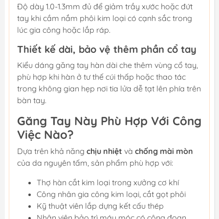
Độ dày 1.0-1.3mm đủ để giảm trầy xước hoặc đứt
tay khi cầm nắm phôi kim loại có cạnh sắc trong
lúc gia công hoặc lắp ráp.
Thiết kế dài, bảo vệ thêm phần cổ tay
Kiểu dáng găng tay hàn dài che thêm vùng cổ tay,
phù hợp khi hàn ở tư thế cúi thấp hoặc thao tác
trong không gian hẹp nơi tia lửa dễ tạt lên phía trên
bàn tay.
Găng Tay Này Phù Hợp Với Công
Việc Nào?
Dựa trên khả năng
chịu nhiệt
và
chống mài mòn
của da nguyên tấm, sản phẩm phù hợp với:
Thợ hàn cắt kim loại trong xưởng cơ khí
Công nhân gia công kim loại, cắt gọt phôi
Kỹ thuật viên lắp dựng kết cấu thép
Nhân viên bảo trì máy móc có công đoạn