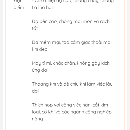
Đặc
- Chịu nhiệt độ cao, chống cháy, chống
điểm
tia lửa hàn
Độ bền cao, chống mài mòn và rách
tốt
Da mềm mại, tạo cảm giác thoải mái
khi đeo
May tỉ mỉ, chắc chắn, không gây kích
ứng da
Thoáng khí và dễ chịu khi làm việc lâu
dài
Thích hợp với công việc hàn, cắt kim
loại, cơ khí và các ngành công nghiệp
nặng