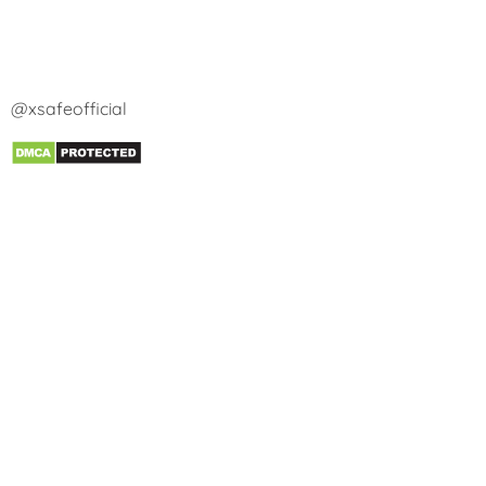
@xsafeofficial