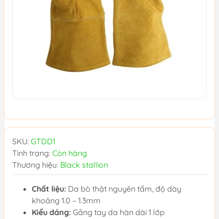
SKU:
GTDD1
Tình trạng:
Còn hàng
Thương hiệu:
Black stallion
Chất liệu:
Da bò thật nguyên tấm, độ dày
khoảng 1.0 – 1.3mm
Kiểu dáng:
Găng tay da hàn dài 1 lớp