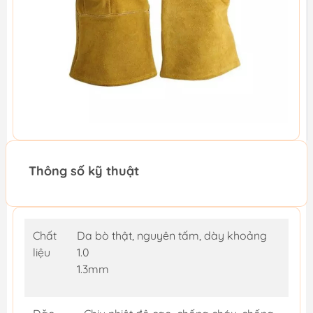
Thông số kỹ thuật
Chất
Da bò thật, nguyên tấm, dày khoảng
liệu
1.0
1.3mm