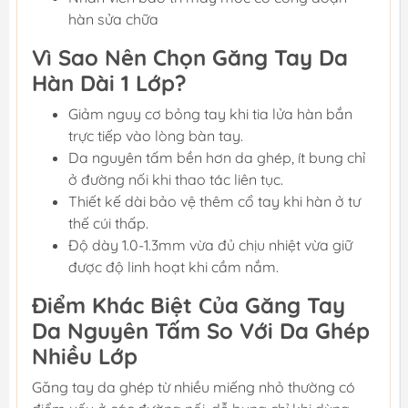
hàn sửa chữa
Vì Sao Nên Chọn Găng Tay Da
Hàn Dài 1 Lớp?
Giảm nguy cơ bỏng tay khi tia lửa hàn bắn
trực tiếp vào lòng bàn tay.
Da nguyên tấm bền hơn da ghép, ít bung chỉ
ở đường nối khi thao tác liên tục.
Thiết kế dài bảo vệ thêm cổ tay khi hàn ở tư
thế cúi thấp.
Độ dày 1.0-1.3mm vừa đủ chịu nhiệt vừa giữ
được độ linh hoạt khi cầm nắm.
Điểm Khác Biệt Của Găng Tay
Da Nguyên Tấm So Với Da Ghép
Nhiều Lớp
Găng tay da ghép từ nhiều miếng nhỏ thường có