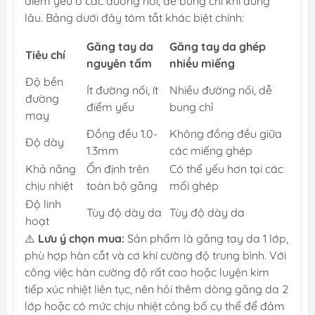
điểm yếu ở các đường nối, dễ bung chỉ khi dùng
lâu. Bảng dưới đây tóm tắt khác biệt chính:
Găng tay da
Găng tay da ghép
Tiêu chí
nguyên tấm
nhiều miếng
Độ bền
Ít đường nối, ít
Nhiều đường nối, dễ
đường
điểm yếu
bung chỉ
may
Đồng đều 1.0-
Không đồng đều giữa
Độ dày
1.3mm
các miếng ghép
Khả năng
Ổn định trên
Có thể yếu hơn tại các
chịu nhiệt
toàn bộ găng
mối ghép
Độ linh
Tùy độ dày da
Tùy độ dày da
hoạt
⚠️
Lưu ý chọn mua:
Sản phẩm là găng tay da 1 lớp,
phù hợp hàn cắt và cơ khí cường độ trung bình. Với
công việc hàn cường độ rất cao hoặc luyện kim
tiếp xúc nhiệt liên tục, nên hỏi thêm dòng găng da 2
lớp hoặc có mức chịu nhiệt công bố cụ thể để đảm