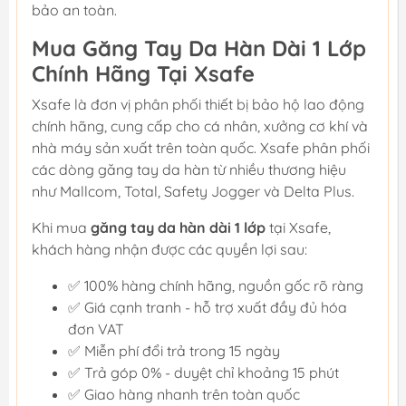
bảo an toàn.
Mua Găng Tay Da Hàn Dài 1 Lớp
Chính Hãng Tại Xsafe
Xsafe là đơn vị phân phối thiết bị bảo hộ lao động
chính hãng, cung cấp cho cá nhân, xưởng cơ khí và
nhà máy sản xuất trên toàn quốc. Xsafe phân phối
các dòng găng tay da hàn từ nhiều thương hiệu
như Mallcom, Total, Safety Jogger và Delta Plus.
Khi mua
găng tay da hàn dài 1 lớp
tại Xsafe,
khách hàng nhận được các quyền lợi sau:
✅ 100% hàng chính hãng, nguồn gốc rõ ràng
✅ Giá cạnh tranh - hỗ trợ xuất đầy đủ hóa
đơn VAT
✅ Miễn phí đổi trả trong 15 ngày
✅ Trả góp 0% - duyệt chỉ khoảng 15 phút
✅ Giao hàng nhanh trên toàn quốc