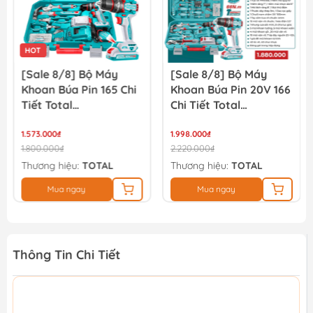
HOT
[Sale 8/8] Bộ Máy
[Sale 8/8] Bộ Máy
Khoan Búa Pin 165 Chi
Khoan Búa Pin 20V 166
Tiết Total
Chi Tiết Total
THKTHP11652
TIDLI20668
1.573.000₫
THKTHP41667
1.998.000₫
1.800.000₫
2.220.000₫
Thương hiệu:
TOTAL
Thương hiệu:
TOTAL
Mua ngay
Mua ngay
Thông Tin Chi Tiết