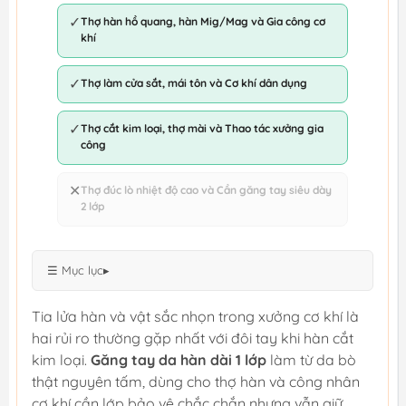
✓
Thợ hàn hồ quang, hàn Mig/Mag và Gia công cơ
khí
✓
Thợ làm cửa sắt, mái tôn và Cơ khí dân dụng
✓
Thợ cắt kim loại, thợ mài và Thao tác xưởng gia
công
✕
Thợ đúc lò nhiệt độ cao và Cần găng tay siêu dày
2 lớp
☰ Mục lục
▸
Tia lửa hàn và vật sắc nhọn trong xưởng cơ khí là
hai rủi ro thường gặp nhất với đôi tay khi hàn cắt
kim loại.
Găng tay da hàn dài 1 lớp
làm từ da bò
thật nguyên tấm, dùng cho thợ hàn và công nhân
cơ khí cần lớp bảo vệ chắc chắn nhưng vẫn giữ