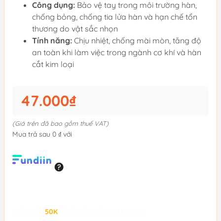
Công dụng:
Bảo vệ tay trong môi trường hàn,
chống bỏng, chống tia lửa hàn và hạn chế tổn
thương do vật sắc nhọn
Tính năng:
Chịu nhiệt, chống mài mòn, tăng độ
an toàn khi làm việc trong ngành cơ khí và hàn
cắt kim loại
47.000₫
(Giá trên đã bao gồm thuế VAT)
Mua trả sau 0 ₫ với
Giảm đến
50K
khi thanh toán qua Fundiin.