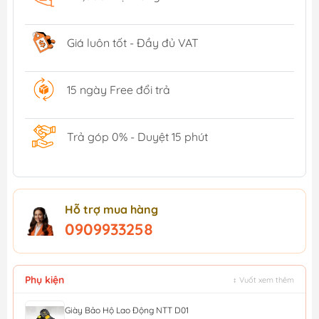
Giá luôn tốt - Đầy đủ VAT
15 ngày Free đổi trả
Trả góp 0% - Duyệt 15 phút
Hỗ trợ mua hàng
0909933258
Phụ kiện
↕ Vuốt xem thêm
Giày Bảo Hộ Lao Động NTT D01