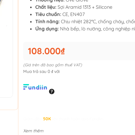
Chất liệu:
Sợi Aramid 1313 + Silicone
Tiêu chuẩn:
CE, EN407
Tính năng:
Chịu nhiệt 282°C, chống cháy, ch
Ứng dụng:
Nhà bếp, lò nướng, công nghiệp n
108.000₫
(Giá trên đã bao gồm thuế VAT)
Mua trả sau 0 ₫ với
Giảm đến
50K
khi thanh toán qua Fundiin.
Xem thêm