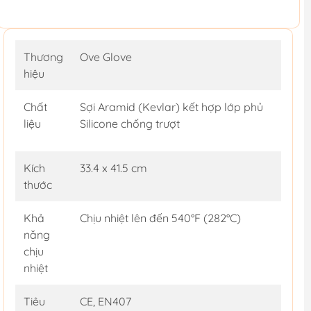
Thương
Ove Glove
hiệu
Chất
Sợi Aramid (Kevlar) kết hợp lớp phủ
liệu
Silicone chống trượt
Kích
33.4 x 41.5 cm
thước
Khả
Chịu nhiệt lên đến 540°F (282°C)
năng
chịu
nhiệt
Tiêu
CE, EN407