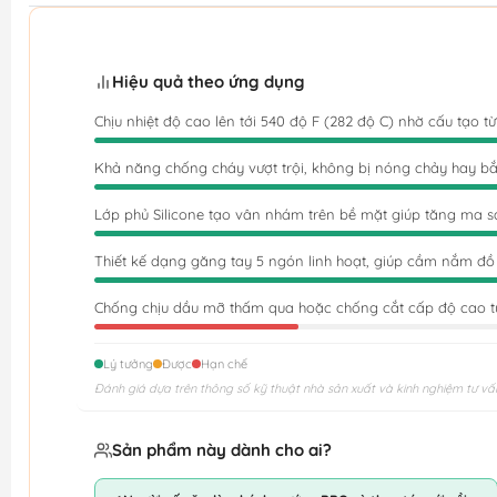
Hiệu quả theo ứng dụng
Chịu nhiệt độ cao lên tới 540 độ F (282 độ C) nhờ cấu tạo t
Khả năng chống cháy vượt trội, không bị nóng chảy hay bắt 
Lớp phủ Silicone tạo vân nhám trên bề mặt giúp tăng ma sát
Thiết kế dạng găng tay 5 ngón linh hoạt, giúp cầm nắm đồ
Chống chịu dầu mỡ thấm qua hoặc chống cắt cấp độ cao từ
Lý tưởng
Được
Hạn chế
Đánh giá dựa trên thông số kỹ thuật nhà sản xuất và kinh nghiệm tư vấ
Sản phẩm này dành cho ai?