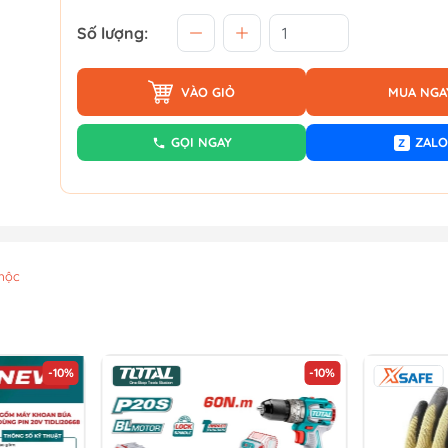
Số lượng:
VÀO GIỎ
MUA NGA
GỌI NGAY
ZALO
Z
mộc
-10%
-10%