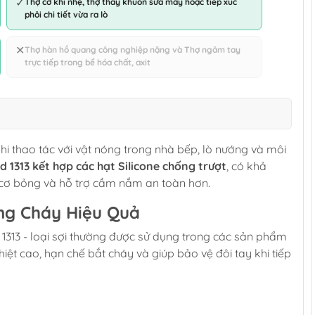
✓
Thợ cơ khí nhẹ, thợ thay khuôn sửa máy hoặc tiếp xúc
phôi chi tiết vừa ra lò
✕
Thợ hàn hồ quang công nghiệp nặng và Thợ ngâm tay
trực tiếp trong bể hóa chất, axit
khi thao tác với vật nóng trong nhà bếp, lò nướng và môi
d 1313 kết hợp các hạt Silicone chống trượt
, có khả
 cơ bỏng và hỗ trợ cầm nắm an toàn hơn.
ống Cháy Hiệu Quả
 1313 - loại sợi thường được sử dụng trong các sản phẩm
iệt cao, hạn chế bắt cháy và giúp bảo vệ đôi tay khi tiếp