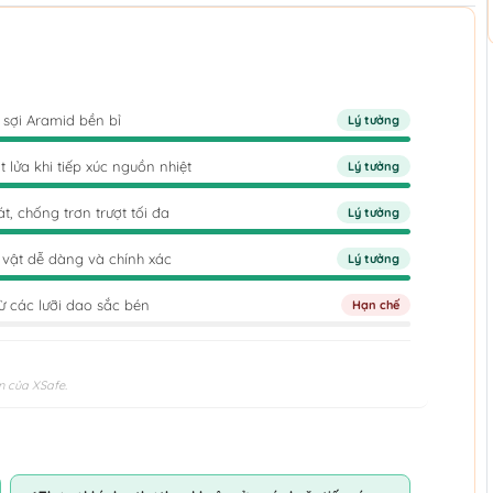
ừ sợi Aramid bền bỉ
Lý tưởng
lửa khi tiếp xúc nguồn nhiệt
Lý tưởng
, chống trơn trượt tối đa
Lý tưởng
 vật dễ dàng và chính xác
Lý tưởng
 các lưỡi dao sắc bén
Hạn chế
n của XSafe.