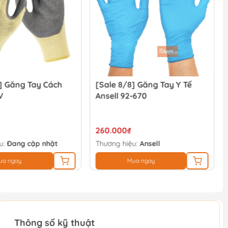
] Găng Tay Cách
[Sale 8/8] Găng Tay Y Tế
V
Ansell 92-670
260.000₫
u:
Đang cập nhật
Thương hiệu:
Ansell
ua ngay
Mua ngay
Thông số kỹ thuật