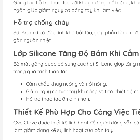
Găng tay hỗ trợ thao tác với khay nướng, nồi nóng, khuô
ngắn, giúp giảm nguy cơ bỏng tay khi làm việc.
Hỗ trợ chống cháy
Sợi Aramid có đặc tính khó bắt lửa, góp phần tăng mức
gần nguồn nhiệt.
Lớp Silicone Tăng Độ Bám Khi Cầ
Bề mặt găng được bổ sung các hạt Silicone giúp tăng 
trong quá trình thao tác.
Cầm chắc khay nướng và nồi nóng.
Giảm nguy cơ tuột tay khi nâng vật có nhiệt độ ca
Hỗ trợ thao tác ổn định hơn.
Thiết Kế Phù Hợp Cho Công Việc Ti
Ove Glove được thiết kế linh hoạt để người dùng vẫn 
làm giảm đáng kể sự linh hoạt của bàn tay.