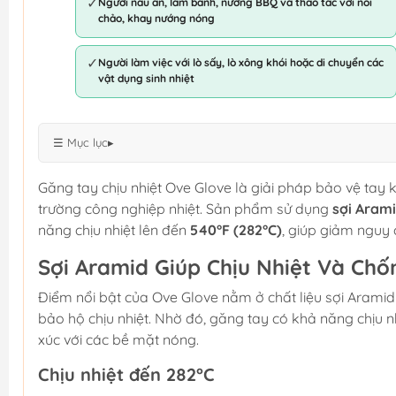
✓
Người nấu ăn, làm bánh, nướng BBQ và thao tác với nồi
chảo, khay nướng nóng
✓
Người làm việc với lò sấy, lò xông khói hoặc di chuyển các
vật dụng sinh nhiệt
☰ Mục lục
▸
Găng tay chịu nhiệt Ove Glove là giải pháp bảo vệ tay 
trường công nghiệp nhiệt. Sản phẩm sử dụng
sợi Arami
năng chịu nhiệt lên đến
540°F (282°C)
, giúp giảm nguy
Sợi Aramid Giúp Chịu Nhiệt Và Ch
Điểm nổi bật của Ove Glove nằm ở chất liệu sợi Aramid
bảo hộ chịu nhiệt. Nhờ đó, găng tay có khả năng chịu nh
xúc với các bề mặt nóng.
Chịu nhiệt đến 282°C