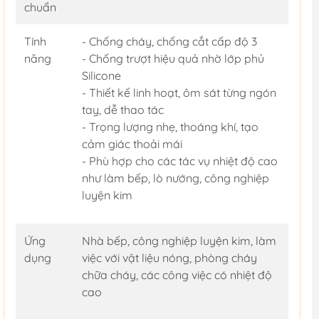
chuẩn
Tính
- Chống cháy, chống cắt cấp độ 3
năng
- Chống trượt hiệu quả nhờ lớp phủ
Silicone
- Thiết kế linh hoạt, ôm sát từng ngón
tay, dễ thao tác
- Trọng lượng nhẹ, thoáng khí, tạo
cảm giác thoải mái
- Phù hợp cho các tác vụ nhiệt độ cao
như làm bếp, lò nướng, công nghiệp
luyện kim
Ứng
Nhà bếp, công nghiệp luyện kim, làm
dụng
việc với vật liệu nóng, phòng cháy
chữa cháy, các công việc có nhiệt độ
cao