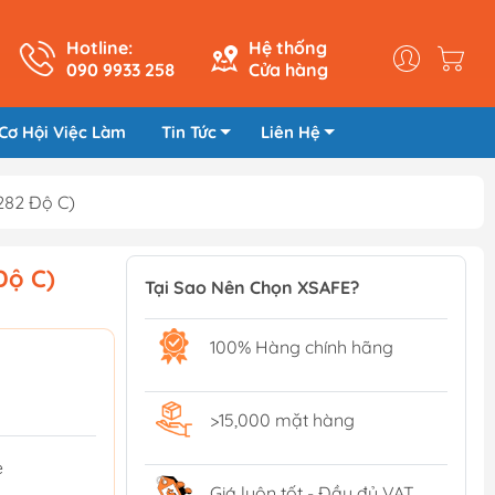
Hotline:
Hệ thống
090 9933 258
Cửa hàng
Cơ Hội Việc Làm
Tin Tức
Liên Hệ
282 Độ C)
Độ C)
Tại Sao Nên Chọn XSAFE?
100% Hàng chính hãng
>15,000 mặt hàng
e
Giá luôn tốt - Đầy đủ VAT