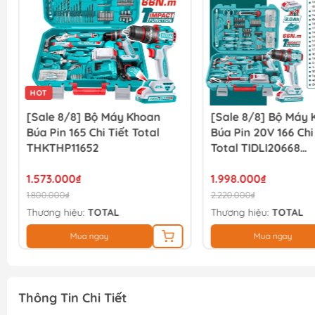
HOT
[Sale 8/8] Bộ Máy Khoan
[Sale 8/8] Bộ Máy
Búa Pin 165 Chi Tiết Total
Búa Pin 20V 166 Chi
THKTHP11652
Total TIDLI20668
THKTHP41667
1.573.000₫
1.998.000₫
1.800.000₫
2.220.000₫
Thương hiệu:
TOTAL
Thương hiệu:
TOTAL
Mua ngay
Mua ngay
Thông Tin Chi Tiết