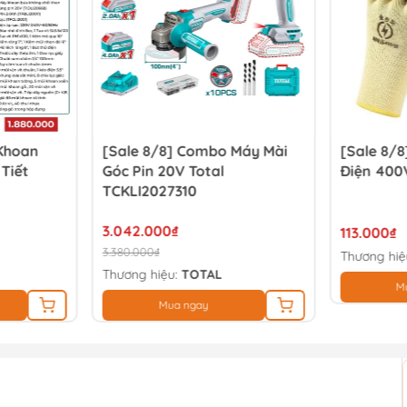
 Khoan
[Sale 8/8] Combo Máy Mài
[Sale 8/8
 Tiết
Góc Pin 20V Total
Điện 400
TCKLI2027310
3.042.000₫
113.000₫
3.380.000₫
Thương hiệ
Thương hiệu:
TOTAL
M
Mua ngay