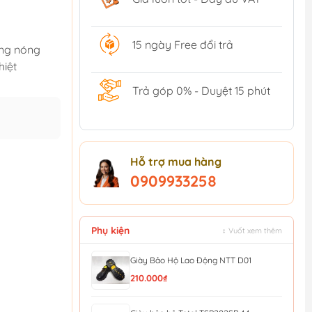
15 ngày Free đổi trả
ống nóng
hiệt
Trả góp 0% - Duyệt 15 phút
Hỗ trợ mua hàng
0909933258
Phụ kiện
↕ Vuốt xem thêm
Giày Bảo Hộ Lao Động NTT D01
210.000₫