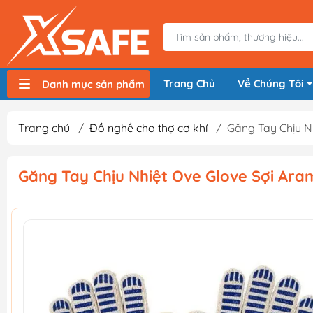
Trang Chủ
Về Chúng Tôi
Danh mục sản phẩm
Máy nén khí, bơm hơi
Máy hàn điện
Thiết bị nâng hạ, vận chuyển
Thiết bị đo
Thiết bị dùng điện
Thiết bị dùng pin
Thiết bị đựng lưu trữ
Thiết bị bảo hộ lao động
Trang chủ
/
Đồ nghề cho thợ cơ khí
/
Găng Tay Chịu N
Găng Tay Chịu Nhiệt Ove Glove Sợi Aram