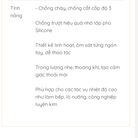
Tính
- Chống cháy, chống cắt cấp độ 3
năng
Chống trượt hiệu quả nhờ lớp phủ
Silicone
Thiết kế linh hoạt, ôm sát từng ngón
tay, dễ thao tác
Trọng lượng nhẹ, thoáng khí, tạo cảm
giác thoải mái
Phù hợp cho các tác vụ nhiệt độ cao
như làm bếp, lò nướng, công nghiệp
luyện kim