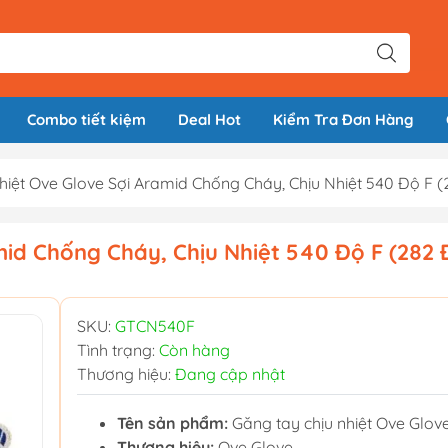
Combo tiết kiệm
Deal Hot
Kiểm Tra Đơn Hàng
hiệt Ove Glove Sợi Aramid Chống Cháy, Chịu Nhiệt 540 Độ F (
id Chống Cháy, Chịu Nhiệt 540 Độ F (282 
SKU:
GTCN540F
Tình trạng:
Còn hàng
Thương hiệu:
Đang cập nhật
Tên sản phẩm:
Găng tay chịu nhiệt Ove Glov
Thương hiệu:
Ove Glove