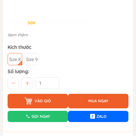
Giảm đến
50K
khi thanh toán qua Fundiin.
Xem thêm
Kích thước
Size 8
Size 9
Số lượng:
VÀO GIỎ
MUA NGAY
GỌI NGAY
ZALO
Z