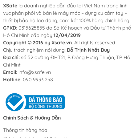
XSafe
là doanh nghiệp dẫn đầu tại Việt Nam trong lĩnh
vực phân phối và bán lẻ máy móc – dụng cụ cầm tay –
thiết bị bảo hộ lao động, cam kết 100% hàng chính hãng.
GPKD:
0315625855 do Sở Kế hoạch và Đầu tư Thành phố
Hồ Chí Minh cấp ngày
12/04/2019
Copyright © 2016 by Xsafe.vn
. All rights reserved
Chịu trách nghiệm nội dung:
Đỗ Trịnh Nhất Duy
Địa chỉ:
số 52 đường ĐHT21, P. Đông Hưng Thuận, TP Hồ
Chí Minh
Email:
info@xsafe.vn
Hotline:
090 9933 258
Chính Sách & Hướng Dẫn
Thông tin hàng hóa