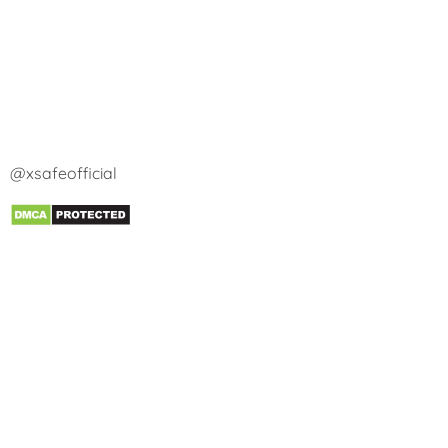
@xsafeofficial