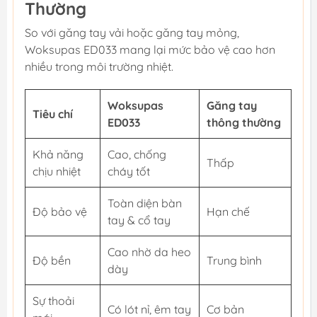
Thường
So với găng tay vải hoặc găng tay mỏng,
Woksupas ED033 mang lại mức bảo vệ cao hơn
nhiều trong môi trường nhiệt.
Woksupas
Găng tay
Tiêu chí
ED033
thông thường
Khả năng
Cao, chống
Thấp
chịu nhiệt
cháy tốt
Toàn diện bàn
Độ bảo vệ
Hạn chế
tay & cổ tay
Cao nhờ da heo
Độ bền
Trung bình
dày
Sự thoải
Có lót nỉ, êm tay
Cơ bản