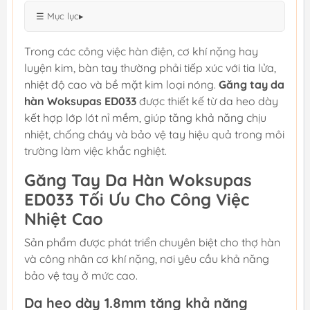
☰ Mục lục
▸
Trong các công việc hàn điện, cơ khí nặng hay
luyện kim, bàn tay thường phải tiếp xúc với tia lửa,
nhiệt độ cao và bề mặt kim loại nóng.
Găng tay da
hàn Woksupas ED033
được thiết kế từ da heo dày
kết hợp lớp lót nỉ mềm, giúp tăng khả năng chịu
nhiệt, chống cháy và bảo vệ tay hiệu quả trong môi
trường làm việc khắc nghiệt.
Găng Tay Da Hàn Woksupas
ED033 Tối Ưu Cho Công Việc
Nhiệt Cao
Sản phẩm được phát triển chuyên biệt cho thợ hàn
và công nhân cơ khí nặng, nơi yêu cầu khả năng
bảo vệ tay ở mức cao.
Da heo dày 1.8mm tăng khả năng