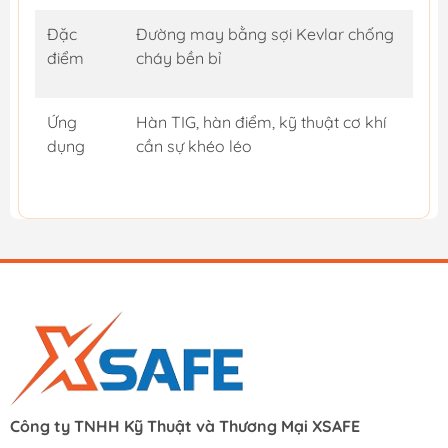
Đặc
Đường may bằng sợi Kevlar chống
điểm
cháy bền bỉ
Ứng
Hàn TIG, hàn điểm, kỹ thuật cơ khí
dụng
cần sự khéo léo
Công ty TNHH Kỹ Thuật và Thương Mại XSAFE