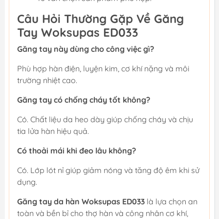
Câu Hỏi Thường Gặp Về Găng
Tay Woksupas ED033
Găng tay này dùng cho công việc gì?
Phù hợp hàn điện, luyện kim, cơ khí nặng và môi
trường nhiệt cao.
Găng tay có chống cháy tốt không?
Có. Chất liệu da heo dày giúp chống cháy và chịu
tia lửa hàn hiệu quả.
Có thoải mái khi đeo lâu không?
Có. Lớp lót nỉ giúp giảm nóng và tăng độ êm khi sử
dụng.
Găng tay da hàn Woksupas ED033
là lựa chọn an
toàn và bền bỉ cho thợ hàn và công nhân cơ khí,