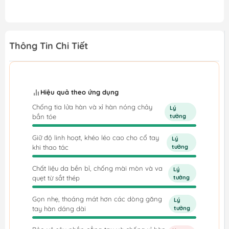
Thông Tin Chi Tiết
Hiệu quả theo ứng dụng
Chống tia lửa hàn và xỉ hàn nóng chảy
Lý
bắn tóe
tưởng
Giữ độ linh hoạt, khéo léo cao cho cổ tay
Lý
khi thao tác
tưởng
Chất liệu da bền bỉ, chống mài mòn và va
Lý
quẹt từ sắt thép
tưởng
Gọn nhẹ, thoáng mát hơn các dòng găng
Lý
tay hàn dáng dài
tưởng