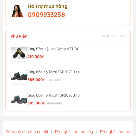
Hỗ trợ mua hàng
0909933258
Phụ kiện
↕ Vuốt xem thêm
Giày Bảo Hộ Lao Động NTT D01
210.000₫
Giày bảo hộ Total TSP202SB.44
385.000₫
450.000₫
Giày bảo hộ Total TSP202SB.43
385.000₫
450.000₫
Giày bảo hộ Total TSP202SB.42
385.000₫
450.000₫
Đồ nghề cho thợ cơ khí
|
Đồ nghề cho thợ xây
|
Đồ nghề cho thợ m