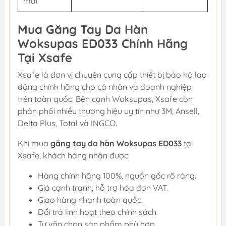
mái
Mua Găng Tay Da Hàn
Woksupas ED033 Chính Hãng
Tại Xsafe
Xsafe là đơn vị chuyên cung cấp thiết bị bảo hộ lao
động chính hãng cho cá nhân và doanh nghiệp
trên toàn quốc. Bên cạnh Woksupas, Xsafe còn
phân phối nhiều thương hiệu uy tín như 3M, Ansell,
Delta Plus, Total và INGCO.
Khi mua
găng tay da hàn Woksupas ED033
tại
Xsafe, khách hàng nhận được:
Hàng chính hãng 100%, nguồn gốc rõ ràng.
Giá cạnh tranh, hỗ trợ hóa đơn VAT.
Giao hàng nhanh toàn quốc.
Đổi trả linh hoạt theo chính sách.
Tư vấn chọn sản phẩm phù hợp.