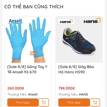
Giày bảo hộ Total TSP202SB.41
CÓ THỂ BẠN CŨNG THÍCH
385.000₫
450.000₫
Giày bảo hộ Total TSP202SB.40
385.000₫
450.000₫
[Sale 8/8] Găng Tay Y
[Sale 8/8] Giày Bảo
Tế Ansell 92-670
Hộ Hans HS90
260.000₫
788.000₫
Thương hiệu:
Ansell
Thương hiệu:
HANS
Mua ngay
Mua ngay