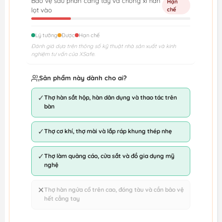
Bảo vệ sâu phần cẳng tay và chống xỉ hàn
Hạn
lọt vào
chế
Lý tưởng
Được
Hạn chế
Đánh giá dựa trên thông số kỹ thuật nhà sản xuất và kinh
nghiệm tư vấn của XSafe.
Sản phẩm này dành cho ai?
✓
Thợ hàn sắt hộp, hàn dân dụng và thao tác trên
bàn
✓
Thợ cơ khí, thợ mài và lắp ráp khung thép nhẹ
✓
Thợ làm quảng cáo, cửa sắt và đồ gia dụng mỹ
nghệ
✕
Thợ hàn ngửa cổ trên cao, đóng tàu và cần bảo vệ
hết cẳng tay