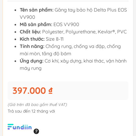
Tên sản phẩm:
Găng tay bảo hộ Delta Plus EOS
VV900
Mã sản phẩm:
EOS VV900
Chất liệu:
Polyester, Polyurethane, Kevlar®, PVC
Kích thước:
Size 8-11
Tính năng:
Chống rung, chống va đập, chống
mài mòn, tăng độ bám
Ứng dụng:
Cơ khí, xây dựng, khai thác, vận hành
máy rung
397.000 ₫
(Giá trên đã bao gồm thuế VAT)
Trả sau đến 12 tháng với