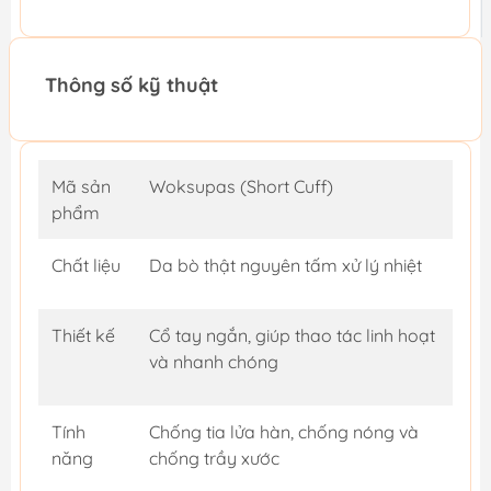
Thông số kỹ thuật
Mã sản
Woksupas (Short Cuff)
phẩm
Chất liệu
Da bò thật nguyên tấm xử lý nhiệt
Thiết kế
Cổ tay ngắn, giúp thao tác linh hoạt
và nhanh chóng
Tính
Chống tia lửa hàn, chống nóng và
năng
chống trầy xước