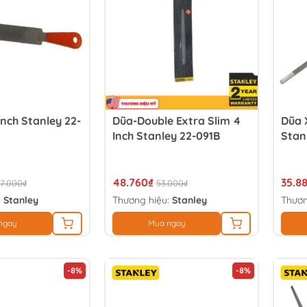
Inch Stanley 22-
Dũa-Double Extra Slim 4
Dũa 
Inch Stanley 22-091B
Stan
48.760₫
35.8
87.000₫
53.000₫
:
Stanley
Thương hiệu:
Stanley
Thươn
ngay
Mua ngay
-8%
-8%