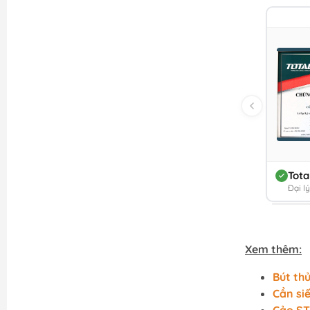
Tota
Đại l
Xem thêm:
Bút th
Cần si