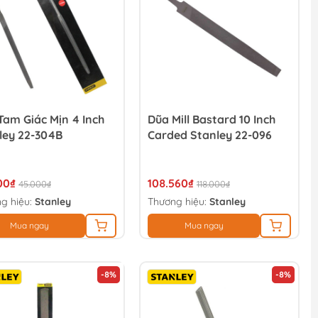
Tam Giác Mịn 4 Inch
Dũa Mill Bastard 10 Inch
ley 22-304B
Carded Stanley 22-096
00₫
108.560₫
45.000₫
118.000₫
g hiệu:
Stanley
Thương hiệu:
Stanley
Mua ngay
Mua ngay
-8%
-8%