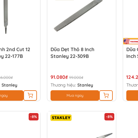
nh 2nd Cut 12
Dũa Dẹt Thô 8 Inch
Dũa 
ey 22-177B
Stanley 22-309B
Inch
91.080₫
124.
46.000₫
99.000₫
:
Stanley
Thương hiệu:
Stanley
Thươn
ngay
Mua ngay
-8%
-8%