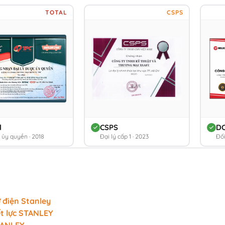
TOTAL
CSPS
l
CSPS
D
ý ủy quyền · 2018
Đại lý cấp 1 · 2023
Đối
ử điện Stanley
ết lực STANLEY