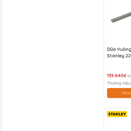
Dũa Vuông 
Stanley 22
139.840₫
15
Thương hiệu
Mua 