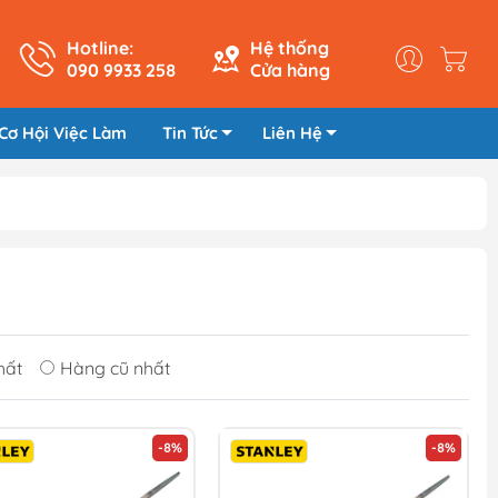
Hotline:
Hệ thống
090 9933 258
Cửa hàng
Cơ Hội Việc Làm
Tin Tức
Liên Hệ
hất
Hàng cũ nhất
-8%
-8%