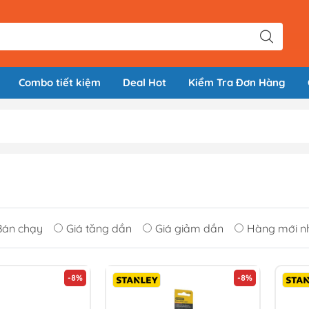
Combo tiết kiệm
Deal Hot
Kiểm Tra Đơn Hàng
Bán chạy
Giá tăng dần
Giá giảm dần
Hàng mới n
-8%
-8%