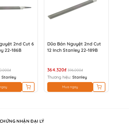
guyệt 2nd Cut 6
Dũa Bán Nguyệt 2nd Cut
ey 22-186B
12 Inch Stanley 22-189B
364.320₫
0.000₫
396.000₫
:
Stanley
Thương hiệu:
Stanley
ngay
Mua ngay
 CHỨNG NHẬN ĐẠI LÝ