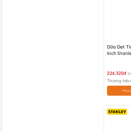
Dũa Dẹt Ti
Inch Stanl
226.320₫
2
Thương hiệu
Mua 