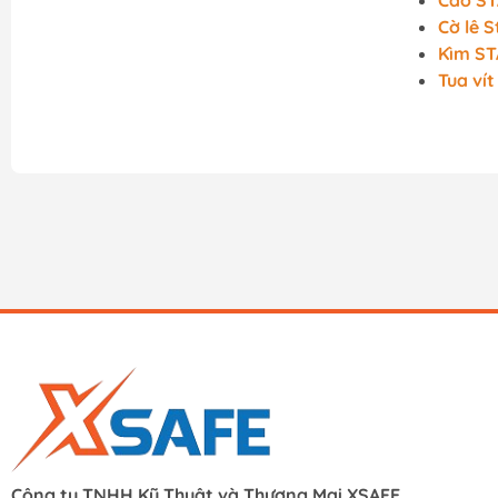
Cảo S
Cờ lê S
Kìm S
Tua ví
Công ty TNHH Kỹ Thuật và Thương Mại XSAFE