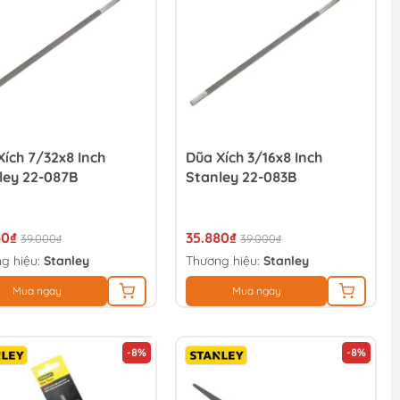
Xích 7/32x8 Inch
Dũa Xích 3/16x8 Inch
ley 22-087B
Stanley 22-083B
80₫
35.880₫
39.000₫
39.000₫
g hiệu:
Stanley
Thương hiệu:
Stanley
Mua ngay
Mua ngay
-8%
-8%