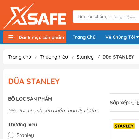
Trang Chủ
Về Chúng Tôi
Danh mục sản phẩm
Máy nén khí, bơm hơi
Máy hàn điện
Thiết bị nâng hạ, vận chuyển
Thiết bị đo
Thiết bị dùng điện
Thiết bị dùng pin
Thiết bị đựng lưu trữ
Thiết bị bảo hộ lao động
Trang chủ
/
Thương hiệu
/
Stanley
/
Dũa STANLEY
DŨA STANLEY
BỘ LỌC SẢN PHẨM
Sắp xếp:
Giúp lọc nhanh sản phẩm bạn tìm kiếm
Thương hiệu
Stanley