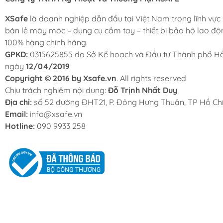
XSafe
là doanh nghiệp dẫn đầu tại Việt Nam trong lĩnh vực
bán lẻ máy móc – dụng cụ cầm tay – thiết bị bảo hộ lao độ
100% hàng chính hãng.
GPKD:
0315625855 do Sở Kế hoạch và Đầu tư Thành phố Hồ
ngày
12/04/2019
Copyright © 2016 by Xsafe.vn
. All rights reserved
Chịu trách nghiệm nội dung:
Đỗ Trịnh Nhất Duy
Địa chỉ:
số 52 đường ĐHT21, P. Đông Hưng Thuận, TP Hồ Chí
Email:
info@xsafe.vn
Hotline:
090 9933 258