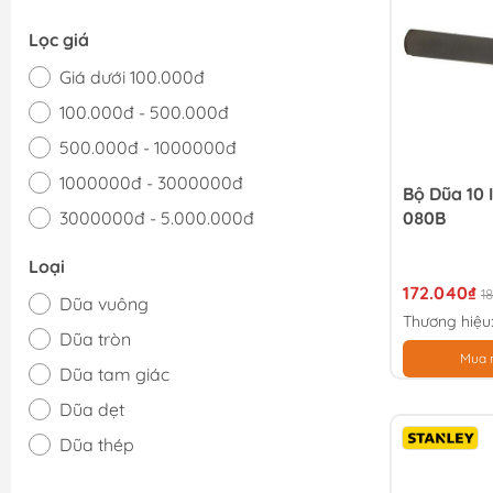
Lọc giá
Giá dưới 100.000đ
100.000đ - 500.000đ
500.000đ - 1000000đ
1000000đ - 3000000đ
Bộ Dũa 10 
3000000đ - 5.000.000đ
080B
Giá trên 5.000.000đ
Loại
172.040₫
1
Dũa vuông
Thương hiệu
Dũa tròn
Mua 
Dũa tam giác
Dũa dẹt
Dũa thép
Dũa bán nguyệt