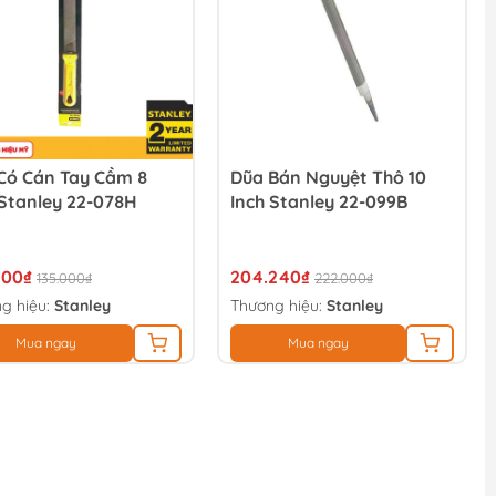
Có Cán Tay Cầm 8
Dũa Bán Nguyệt Thô 10
 Stanley 22-078H
Inch Stanley 22-099B
200₫
204.240₫
135.000₫
222.000₫
g hiệu:
Stanley
Thương hiệu:
Stanley
Mua ngay
Mua ngay