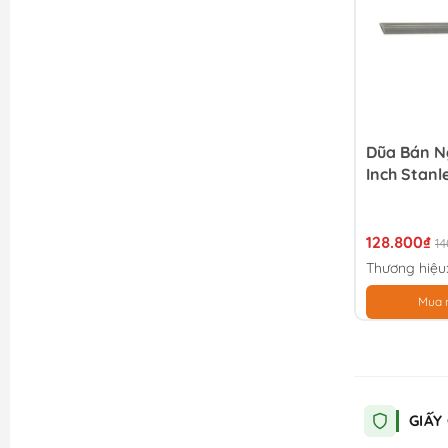
Dũa Bán N
Inch Stanl
128.800₫
14
Thương hiệu
Mua 
GIẤY