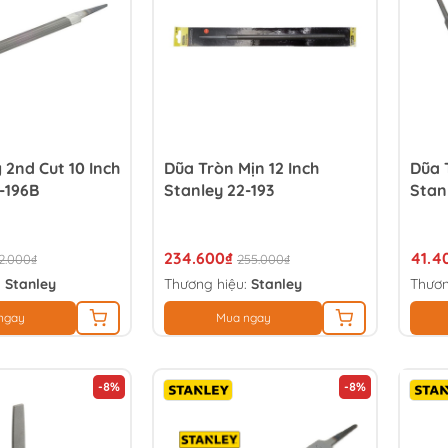
2nd Cut 10 Inch
Dũa Tròn Mịn 12 Inch
Dũa 
-196B
Stanley 22-193
Stan
234.600₫
41.4
2.000₫
255.000₫
:
Stanley
Thương hiệu:
Stanley
Thươn
ngay
Mua ngay
-8%
-8%