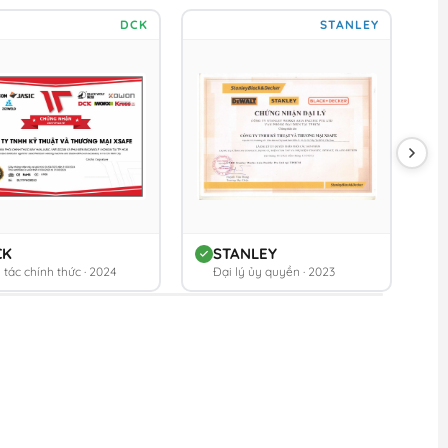
DCK
STANLEY
CK
STANLEY
 tác chính thức · 2024
Đại lý ủy quyền · 2023