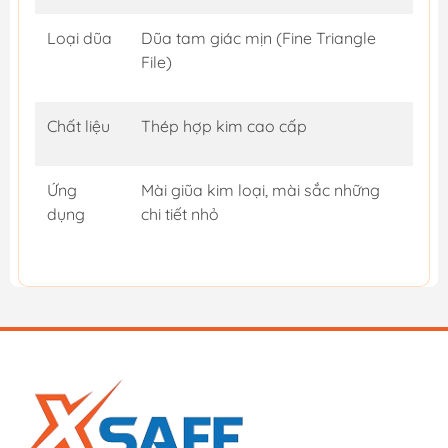
Loại dũa
Dũa tam giác mịn (Fine Triangle
File)
Chất liệu
Thép hợp kim cao cấp
Ứng
Mài giũa kim loại, mài sắc những
dụng
chi tiết nhỏ