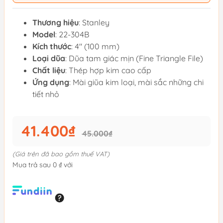
Thương hiệu
: Stanley
Model
: 22-304B
Kích thước
: 4" (100 mm)
Loại dũa
: Dũa tam giác mịn (Fine Triangle File)
Chất liệu
: Thép hợp kim cao cấp
Ứng dụng
: Mài giũa kim loại, mài sắc những chi
tiết nhỏ
41.400₫
45.000₫
(Giá trên đã bao gồm thuế VAT)
Mua trả sau 0 ₫ với