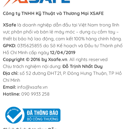
Công ty TNHH Kỹ Thuật và Thương Mại XSAFE
XSafe
là doanh nghiệp dẫn đầu tại Việt Nam trong lĩnh
vực phân phối và bán lẻ máy móc – dụng cụ cầm tay –
thiết bị bảo hộ lao động, cam kết 100% hàng chính hãng.
GPKD:
0315625855 do Sở Kế hoạch và Đầu tư Thành phố
Hồ Chí Minh cấp ngày
12/04/2019
Copyright © 2016 by Xsafe.vn
. All rights reserved
Chịu trách nghiệm nội dung:
Đỗ Trịnh Nhất Duy
Địa chỉ:
số 52 đường ĐHT21, P. Đông Hưng Thuận, TP Hồ
Chí Minh
Email:
info@xsafe.vn
Hotline:
090 9933 258