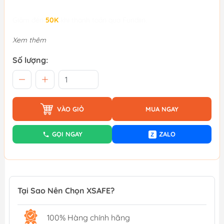
Giảm đến
50K
khi thanh toán qua Fundiin.
Xem thêm
Số lượng:
VÀO GIỎ
MUA NGAY
GỌI NGAY
ZALO
Z
Tại Sao Nên Chọn XSAFE?
100% Hàng chính hãng