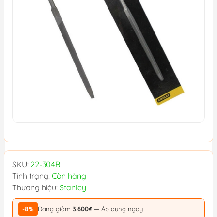
SKU:
22-304B
Tình trạng:
Còn hàng
Thương hiệu:
Stanley
-8%
Đang giảm
3.600₫
— Áp dụng ngay