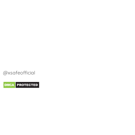
@xsafeofficial