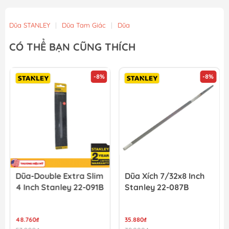
Dũa STANLEY
|
Dũa Tam Giác
|
Dũa
CÓ THỂ BẠN CŨNG THÍCH
-8%
-8%
Dũa-Double Extra Slim
Dũa Xích 7/32x8 Inch
4 Inch Stanley 22-091B
Stanley 22-087B
48.760₫
35.880₫