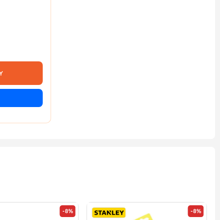
Y
-8%
-8%