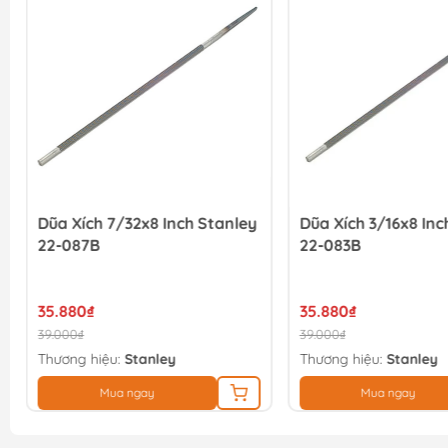
Dũa Xích 7/32x8 Inch Stanley
Dũa Xích 3/16x8 Inc
22-087B
22-083B
35.880₫
35.880₫
39.000₫
39.000₫
Thương hiệu:
Stanley
Thương hiệu:
Stanley
Mua ngay
Mua ngay