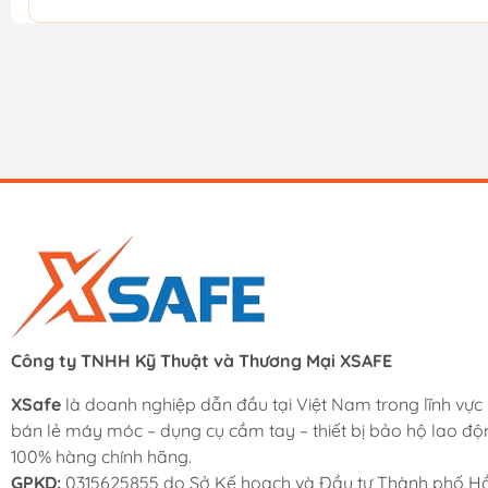
Công ty TNHH Kỹ Thuật và Thương Mại XSAFE
XSafe
là doanh nghiệp dẫn đầu tại Việt Nam trong lĩnh vực
bán lẻ máy móc – dụng cụ cầm tay – thiết bị bảo hộ lao độ
100% hàng chính hãng.
GPKD:
0315625855 do Sở Kế hoạch và Đầu tư Thành phố Hồ