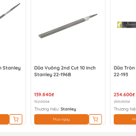
h Stanley
Dũa Vuông 2nd Cut 10 Inch
Dũa Tròn 
Stanley 22-196B
22-193
139.840₫
234.600₫
152.000₫
255.000₫
Thương hiệu:
Stanley
Thương hiệ
Mua ngay
M