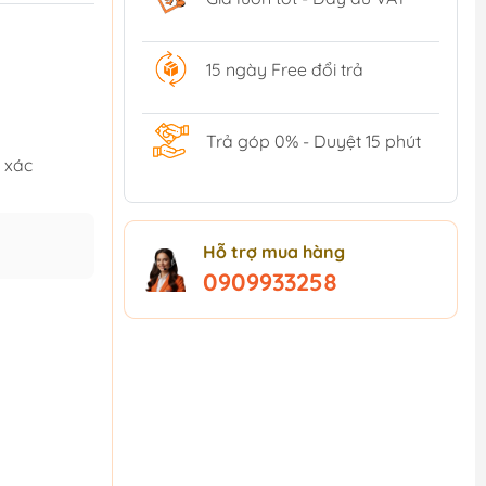
15 ngày Free đổi trả
Trả góp 0% - Duyệt 15 phút
h xác
Hỗ trợ mua hàng
0909933258