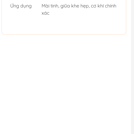
Ứng dụng
Mài tinh, giũa khe hẹp, cơ khí chính
xác