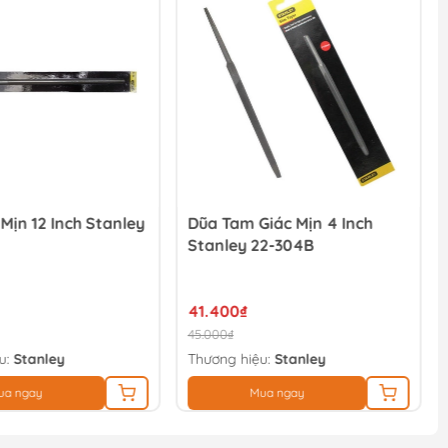
Mịn 12 Inch Stanley
Dũa Tam Giác Mịn 4 Inch
Stanley 22-304B
41.400₫
45.000₫
u:
Stanley
Thương hiệu:
Stanley
ua ngay
Mua ngay