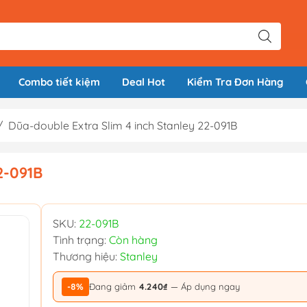
Combo tiết kiệm
Deal Hot
Kiểm Tra Đơn Hàng
/
Dũa-double Extra Slim 4 inch Stanley 22-091B
2-091B
SKU:
22-091B
Tình trạng:
Còn hàng
Thương hiệu:
Stanley
-8%
Đang giảm
4.240₫
— Áp dụng ngay