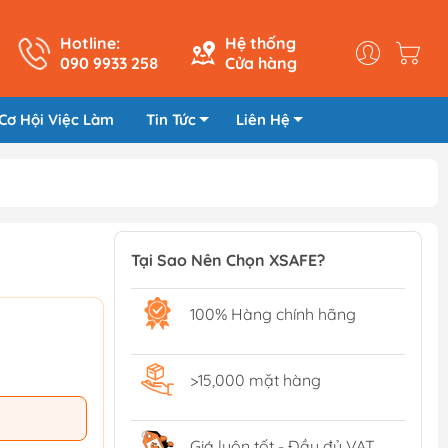
Hotline:
Hệ thống
090 9933 258
Cửa hàng
Cơ Hội Việc Làm
Tin Tức
Liên Hệ
Tại Sao Nên Chọn XSAFE?
100% Hàng chính hãng
>15,000 mặt hàng
Giá luôn tốt - Đầy đủ VAT