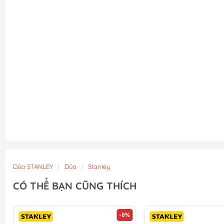
Dũa STANLEY
|
Dũa
|
Stanley
CÓ THỂ BẠN CŨNG THÍCH
-8%