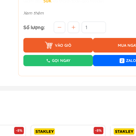
Giảm đến
50K
khi thanh toán qua Fundiin.
Xem thêm
Số lượng:
VÀO GIỎ
MUA NGA
GỌI NGAY
ZALO
Z
-8%
-8%