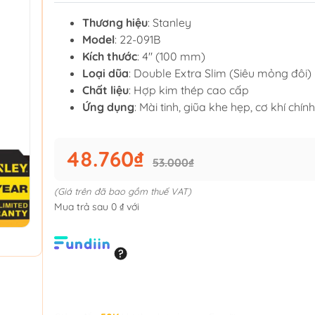
Thương hiệu
: Stanley
Model
: 22-091B
Kích thước
: 4" (100 mm)
Loại dũa
: Double Extra Slim (Siêu mỏng đôi)
Chất liệu
: Hợp kim thép cao cấp
Ứng dụng
: Mài tinh, giũa khe hẹp, cơ khí chín
48.760₫
53.000₫
(Giá trên đã bao gồm thuế VAT)
Mua trả sau 0 ₫ với