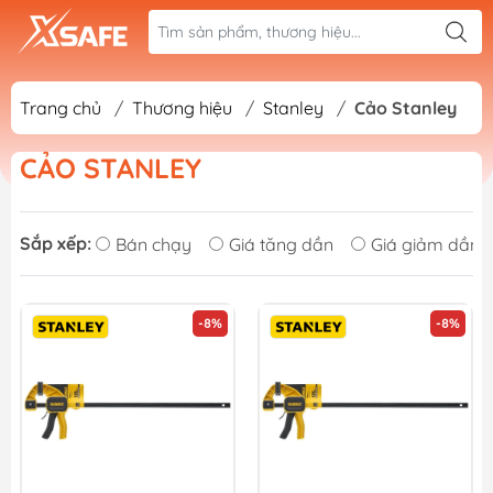
Trang chủ
/
Thương hiệu
/
Stanley
/
Cảo Stanley
CẢO STANLEY
Sắp xếp:
Bán chạy
Giá tăng dần
Giá giảm dần
-8%
-8%