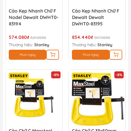
Cảo Kẹp Nhanh Chữ F
Cảo Kẹp Nhanh Chữ F
Nodel Dewalt DWHT0-
Dewalt Dewalt
83194
DWHT0-83195
574.080₫
834.440₫
624.000₫
907.000₫
Thương hiệu:
Stanley
Thương hiệu:
Stanley
Mua ngay
Mua ngay
-8%
-8%
Cảo Chữ C Maxsteel
Cảo Chữ C 33x50mm