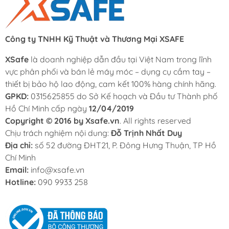
Công ty TNHH Kỹ Thuật và Thương Mại XSAFE
XSafe
là doanh nghiệp dẫn đầu tại Việt Nam trong lĩnh
vực phân phối và bán lẻ máy móc – dụng cụ cầm tay –
thiết bị bảo hộ lao động, cam kết 100% hàng chính hãng.
GPKD:
0315625855 do Sở Kế hoạch và Đầu tư Thành phố
Hồ Chí Minh cấp ngày
12/04/2019
Copyright © 2016 by Xsafe.vn
. All rights reserved
Chịu trách nghiệm nội dung:
Đỗ Trịnh Nhất Duy
Địa chỉ:
số 52 đường ĐHT21, P. Đông Hưng Thuận, TP Hồ
Chí Minh
Email:
info@xsafe.vn
Hotline:
090 9933 258