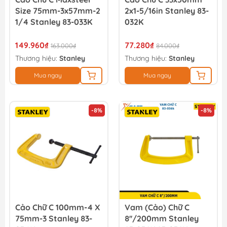
Size 75mm-3x57mm-2
2x1-5/16in Stanley 83-
1/4 Stanley 83-033K
032K
149.960₫
77.280₫
163.000₫
84.000₫
Thương hiệu:
Stanley
Thương hiệu:
Stanley
Mua ngay
Mua ngay
-8%
-8%
Cảo Chữ C 100mm-4 X
Vam (cảo) Chữ C
75mm-3 Stanley 83-
8''/200mm Stanley