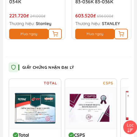
034K
83-036K 83-036K
221.720₫
603.520₫
241.000₫
656.000₫
Thương hiệu:
Stanley
Thương hiệu:
STANLEY
Mua ngay
Mua ngay
GIẤY CHỨNG NHẬN ĐẠI LÝ
TOTAL
CSPS
DC
Total
CSPS
Đối 