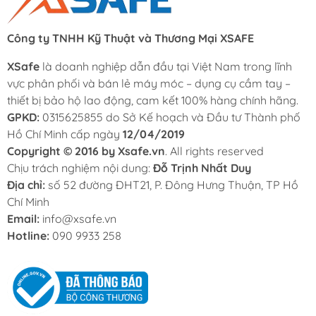
Công ty TNHH Kỹ Thuật và Thương Mại XSAFE
XSafe
là doanh nghiệp dẫn đầu tại Việt Nam trong lĩnh
vực phân phối và bán lẻ máy móc – dụng cụ cầm tay –
thiết bị bảo hộ lao động, cam kết 100% hàng chính hãng.
GPKD:
0315625855 do Sở Kế hoạch và Đầu tư Thành phố
Hồ Chí Minh cấp ngày
12/04/2019
Copyright © 2016 by Xsafe.vn
. All rights reserved
Chịu trách nghiệm nội dung:
Đỗ Trịnh Nhất Duy
Địa chỉ:
số 52 đường ĐHT21, P. Đông Hưng Thuận, TP Hồ
Chí Minh
Email:
info@xsafe.vn
Hotline:
090 9933 258