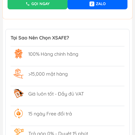
GỌI NGAY
ZALO
Z
Tại Sao Nên Chọn XSAFE?
100% Hàng chính hãng
>15,000 mặt hàng
Giá luôn tốt - Đầy đủ VAT
15 ngày Free đổi trả
Trả góp 0% - Duyệt 15 phút