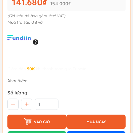
141.680₫
154.000₫
(Giá trên đã bao gồm thuế VAT)
Mua trả sau 0 ₫ với
Giảm đến
50K
khi thanh toán qua Fundiin.
Xem thêm
Số lượng:
VÀO GIỎ
MUA NGAY