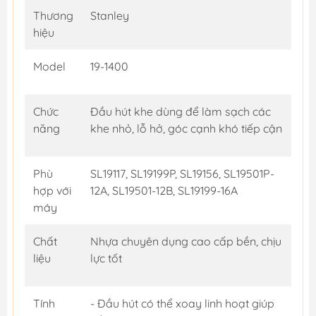
Thương
Stanley
hiệu
Model
19-1400
Chức
Đầu hút khe dùng để làm sạch các
năng
khe nhỏ, lỗ hở, góc cạnh khó tiếp cận
Phù
SL19117, SL19199P, SL19156, SL19501P-
hợp với
12A, SL19501-12B, SL19199-16A
máy
Chất
Nhựa chuyên dụng cao cấp bền, chịu
liệu
lực tốt
Tính
- Đầu hút có thể xoay linh hoạt giúp