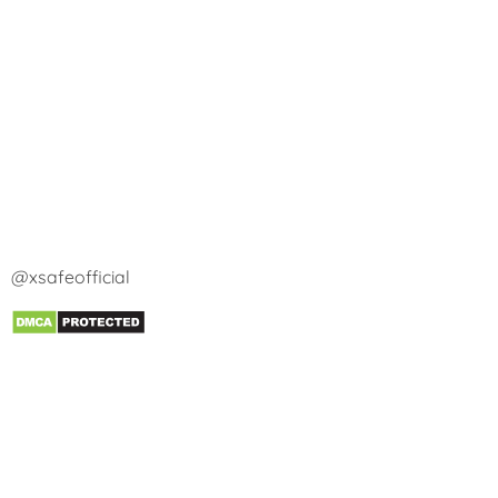
@xsafeofficial