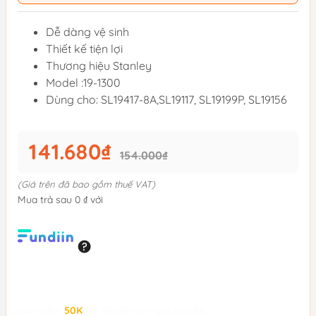
Dễ dàng vệ sinh
Thiết kế tiện lợi
Thương hiệu Stanley
Model :19-1300
Dùng cho: SL19417-8A,SL19117, SL19199P, SL19156
141.680₫
154.000₫
(Giá trên đã bao gồm thuế VAT)
Mua trả sau 0 ₫ với
Giảm đến
50K
khi thanh toán qua Fundiin.