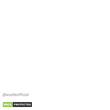
@xsafeofficial