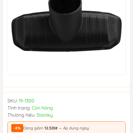
SKU:
19-1300
Tình trạng:
Còn hàng
Thương hiệu:
Stanley
-8%
Đang giảm
12.320₫
— Áp dụng ngay