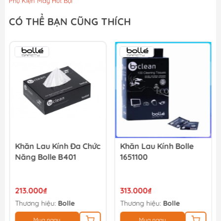
Phụ Kiện Máy Hút Bụi
CÓ THỂ BẠN CŨNG THÍCH
Khăn Lau Kính Đa Chức
Khăn Lau Kính Bolle
Năng Bolle B401
1651100
213.000₫
313.000₫
Thương hiệu:
Bolle
Thương hiệu:
Bolle
Mua ngay
Mua ngay