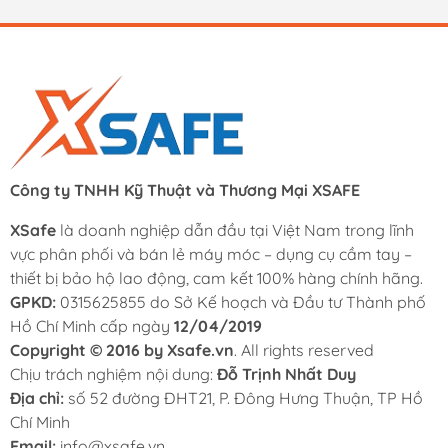
Công ty TNHH Kỹ Thuật và Thương Mại XSAFE
XSafe
là doanh nghiệp dẫn đầu tại Việt Nam trong lĩnh
vực phân phối và bán lẻ máy móc – dụng cụ cầm tay –
thiết bị bảo hộ lao động, cam kết 100% hàng chính hãng.
GPKD:
0315625855 do Sở Kế hoạch và Đầu tư Thành phố
Hồ Chí Minh cấp ngày
12/04/2019
Copyright © 2016 by Xsafe.vn
. All rights reserved
Chịu trách nghiệm nội dung:
Đỗ Trịnh Nhất Duy
Địa chỉ:
số 52 đường ĐHT21, P. Đông Hưng Thuận, TP Hồ
Chí Minh
Email:
info@xsafe.vn