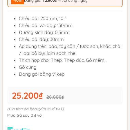
-10%
Đang giảm
2.800₫
— Áp dụng ngay
Chiều dài: 250mm, 10 “
Chiều dài với dây: 130mm
Đường kính dây: 0,3mm
Chiều dài dây: 30mm
Áp dụng trên: bào, tẩy cặn / tước sơn, khắc, chải
/ loại bỏ bụi, làm sạch nhẹ
Thích hợp cho: Thép, Thép đúc, Gỗ mềm ,
Gỗ cứng
Đóng gói bằng vỉ kép
25.200₫
28.000₫
(Giá trên đã bao gồm thuế VAT)
Mua trả sau 0 ₫ với