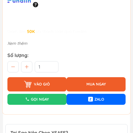
Giảm đến
50K
khi thanh toán qua Fundiin.
Xem thêm
Số lượng:
VÀO GIỎ
MUA NGAY
GỌI NGAY
ZALO
Z
Tại Sao Nên Chọn XSAFE?