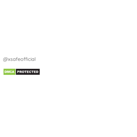
@xsafeofficial