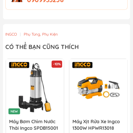
INGCO
|
Phụ Tùng, Phụ Kiện
CÓ THỂ BẠN CŨNG THÍCH
-10%
NEW
Máy Bơm Chìm Nước
Máy Xịt Rửa Xe Ingco
Thải Ingco SPDB15001
1300W HPWR13018