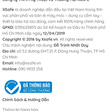
XSafe
là doanh nghiệp dẫn đầu tại Việt Nam trong lĩnh
vực phân phối và bán lẻ máy móc – dụng cụ cầm tay –
thiết bị bảo hộ lao động, cam kết 100% hàng chính hãng.
GPKD:
0315625855 do Sở Kế hoạch và Đầu tư Thành phố
Hồ Chí Minh cấp ngày
12/04/2019
Copyright © 2016 by Xsafe.vn
. All rights reserved
Chịu trách nghiệm nội dung:
Đỗ Trịnh Nhất Duy
Địa chỉ:
số 52 đường ĐHT21, P. Đông Hưng Thuận, TP Hồ
Chí Minh
Email:
info@xsafe.vn
Hotline:
090 9933 258
Chính Sách & Hướng Dẫn
Thông tin hàng hóa