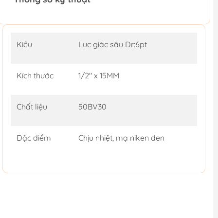
Kiểu
Lục giác sâu Dr:6pt
Kích thước
1/2" x 15MM
Chất liệu
50BV30
Đặc điểm
Chịu nhiệt, mạ niken đen