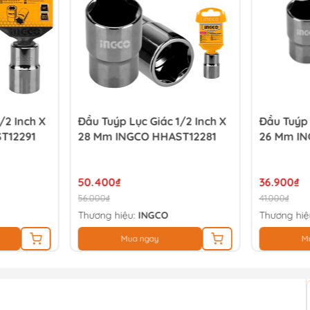
/2 Inch X
Đầu Tuýp Lục Giác 1/2 Inch X
Đầu Tuýp 
T12291
28 Mm INGCO HHAST12281
26 Mm IN
50.400₫
36.900₫
56.000₫
41.000₫
Thương hiệu:
INGCO
Thương hiệ
Mua ngay
M