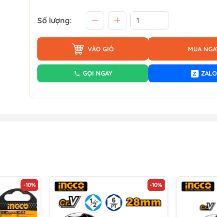
Số lượng:
VÀO GIỎ
MUA NGA
GỌI NGAY
ZALO
Z
-10%
-10%