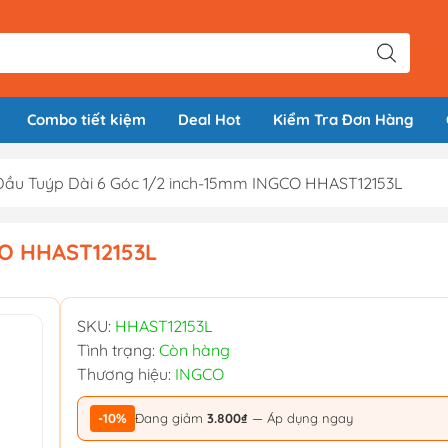
Combo tiết kiệm
Deal Hot
Kiểm Tra Đơn Hàng
Đầu Tuýp Dài 6 Góc 1/2 inch-15mm INGCO HHAST12153L
CO HHAST12153L
SKU:
HHAST12153L
Tình trạng:
Còn hàng
Thương hiệu:
INGCO
-10%
Đang giảm
3.800₫
— Áp dụng ngay