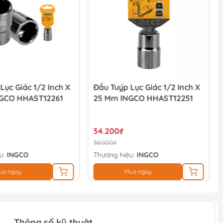
Lục Giác 1/2 Inch X
Đầu Tuýp Lục Giác 1/2 Inch X
GCO HHAST12261
25 Mm INGCO HHAST12251
34.200₫
38.000₫
u:
INGCO
Thương hiệu:
INGCO
ua ngay
Mua ngay
Thông số kỹ thuật