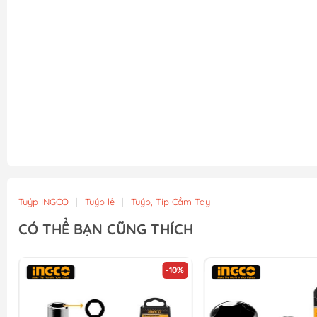
Tuýp INGCO
|
Tuýp lẻ
|
Tuýp, Típ Cầm Tay
CÓ THỂ BẠN CŨNG THÍCH
-10%