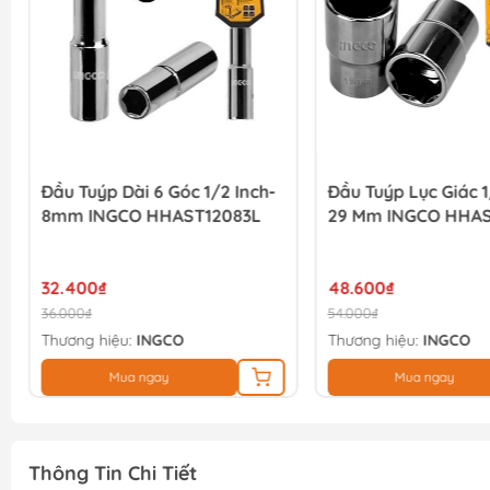
Đầu Tuýp Dài 6 Góc 1/2 Inch-
Đầu Tuýp Lục Giác 1
8mm INGCO HHAST12083L
29 Mm INGCO HHAS
32.400₫
48.600₫
36.000₫
54.000₫
Thương hiệu:
INGCO
Thương hiệu:
INGCO
Mua ngay
Mua ngay
Thông Tin Chi Tiết