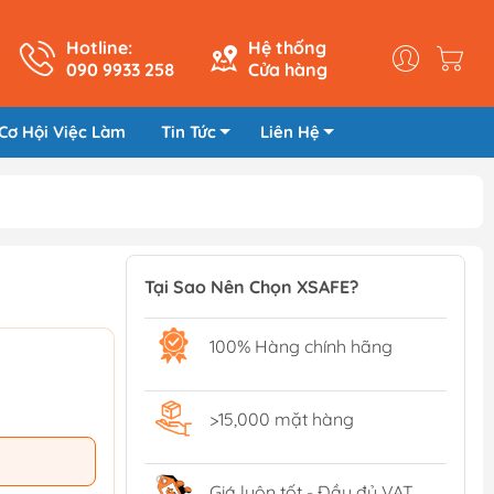
Hotline:
Hệ thống
090 9933 258
Cửa hàng
Cơ Hội Việc Làm
Tin Tức
Liên Hệ
Tại Sao Nên Chọn XSAFE?
100% Hàng chính hãng
>15,000 mặt hàng
Giá luôn tốt - Đầy đủ VAT