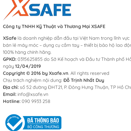
Công ty TNHH Kỹ Thuật và Thương Mại XSAFE
XSafe
là doanh nghiệp dẫn đầu tại Việt Nam trong lĩnh vực
bán lẻ máy móc – dụng cụ cầm tay – thiết bị bảo hộ lao độ
100% hàng chính hãng.
GPKD:
0315625855 do Sở Kế hoạch và Đầu tư Thành phố Hồ
ngày
12/04/2019
Copyright © 2016 by Xsafe.vn
. All rights reserved
Chịu trách nghiệm nội dung:
Đỗ Trịnh Nhất Duy
Địa chỉ:
số 52 đường ĐHT21, P. Đông Hưng Thuận, TP Hồ Chí
Email:
info@xsafe.vn
Hotline:
090 9933 258