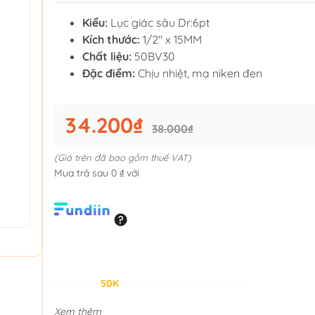
Kiểu:
Lục giác sâu Dr:6pt
Kích thước:
1/2" x 15MM
Chất liệu:
50BV30
Đặc điểm:
Chịu nhiệt, mạ niken đen
34.200₫
38.000₫
(Giá trên đã bao gồm thuế VAT)
Mua trả sau 0 ₫ với
Giảm đến
50K
khi thanh toán qua Fundiin.
Xem thêm