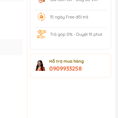
15 ngày Free đổi trả
Trả góp 0% - Duyệt 15 phút
Hỗ trợ mua hàng
0909933258