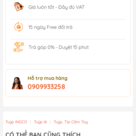
Giá luôn tốt - Đầy đủ VAT
15 ngày Free đổi trả
Trả góp 0% - Duyệt 15 phút
Hỗ trợ mua hàng
0909933258
Tuýp INGCO
|
Tuýp lẻ
|
Tuýp, Típ Cầm Tay
CÓ THỂ BẠN CŨNG THÍCH