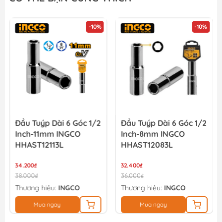
-10%
-10%
Đầu Tuýp Dài 6 Góc 1/2
Đầu Tuýp Dài 6 Góc 1/2
Inch-11mm INGCO
Inch-8mm INGCO
HHAST12113L
HHAST12083L
34.200₫
32.400₫
38.000₫
36.000₫
Thương hiệu:
INGCO
Thương hiệu:
INGCO
Mua ngay
Mua ngay