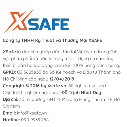
Công ty TNHH Kỹ Thuật và Thương Mại XSAFE
XSafe
là doanh nghiệp dẫn đầu tại Việt Nam trong lĩnh
vực phân phối và bán lẻ máy móc – dụng cụ cầm tay –
thiết bị bảo hộ lao động, cam kết 100% hàng chính hãng.
GPKD:
0315625855 do Sở Kế hoạch và Đầu tư Thành phố
Hồ Chí Minh cấp ngày
12/04/2019
Copyright © 2016 by Xsafe.vn
. All rights reserved
Chịu trách nghiệm nội dung:
Đỗ Trịnh Nhất Duy
Địa chỉ:
số 52 đường ĐHT21, P. Đông Hưng Thuận, TP Hồ
Chí Minh
Email:
info@xsafe.vn
Hotline:
090 9933 258