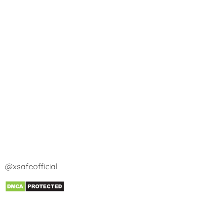
@xsafeofficial