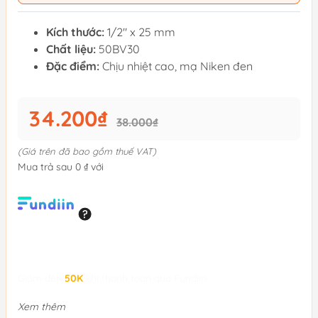
Kích thước:
1/2" x 25 mm
Chất liệu:
50BV30
Đặc điểm:
Chịu nhiệt cao, mạ Niken đen
34.200₫
38.000₫
(Giá trên đã bao gồm thuế VAT)
Mua trả sau 0 ₫ với
Giảm đến
50K
khi thanh toán qua Fundiin.
Xem thêm