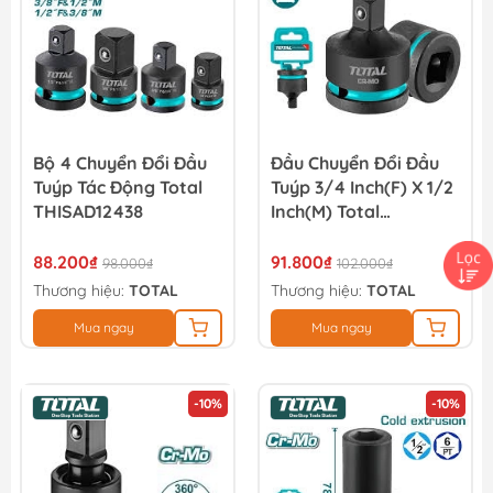
Bộ 4 Chuyển Đổi Đầu
Đầu Chuyển Đổi Đầu
Tuýp Tác Động Total
Tuýp 3/4 Inch(F) X 1/2
THISAD12438
Inch(M) Total
THIAD3412
88.200₫
91.800₫
98.000₫
102.000₫
Thương hiệu:
TOTAL
Thương hiệu:
TOTAL
Mua ngay
Mua ngay
-10%
-10%