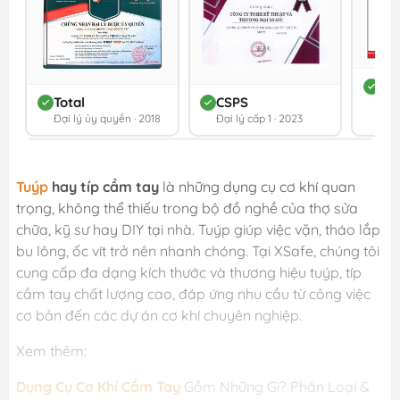
DC
Total
CSPS
Đối 
Đại lý ủy quyền · 2018
Đại lý cấp 1 · 2023
202
Tuýp
hay típ cầm tay
là những dụng cụ cơ khí quan
trọng, không thể thiếu trong bộ đồ nghề của thợ sửa
chữa, kỹ sư hay DIY tại nhà. Tuýp giúp việc vặn, tháo lắp
bu lông, ốc vít trở nên nhanh chóng. Tại XSafe, chúng tôi
cung cấp đa dạng kích thước và thương hiệu tuýp, típ
cầm tay chất lượng cao, đáp ứng nhu cầu từ công việc
cơ bản đến các dự án cơ khí chuyên nghiệp.
Xem thêm:
Dụng Cụ Cơ Khí Cầm Tay
Gồm Những Gì? Phân Loại &