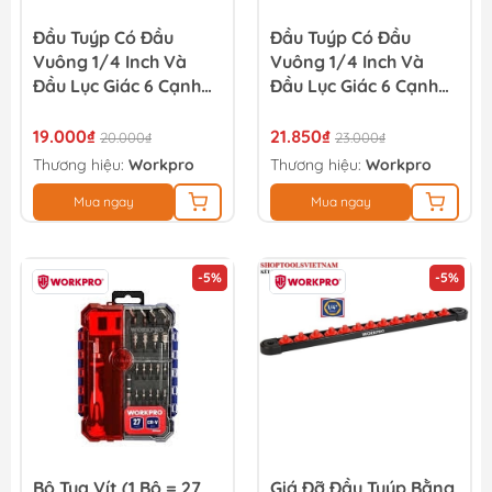
Đầu Tuýp Có Đầu
Đầu Tuýp Có Đầu
Vuông 1/4 Inch Và
Vuông 1/4 Inch Và
Đầu Lục Giác 6 Cạnh
Đầu Lục Giác 6 Cạnh
Size 10mm Workpro -
Size 13mm Workpro -
WP274007
WP274009
19.000₫
21.850₫
20.000₫
23.000₫
Thương hiệu:
Workpro
Thương hiệu:
Workpro
Mua ngay
Mua ngay
-5%
-5%
Bộ Tua Vít (1 Bộ = 27
Giá Đỡ Đầu Tuýp Bằng