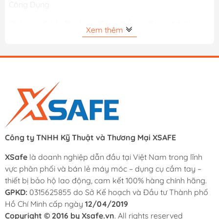
Công Dụng
Bảng Giá Tuýp, Típ Cầm Tay Mới
Xem thêm
Nhất Hiện Nay
Thương
Giá
Tên sản phẩm
hiệu
(VND/Cái/Bộ)
Đầu tuýp lục giác cách
Total
141.000₫
điện 1/2 inch 19mm
Nối tuýp dài đầu vuông
1/4 inch dài 3 inch
Workpro
25.000₫
Công ty TNHH Kỹ Thuật và Thương Mại XSAFE
(150mm)
XSafe
là doanh nghiệp dẫn đầu tại Việt Nam trong lĩnh
Nối tuýp dài đầu vuông
vực phân phối và bán lẻ máy móc – dụng cụ cầm tay –
1/2 inch dài 10 inch
Workpro
89.000₫
thiết bị bảo hộ lao động, cam kết 100% hàng chính hãng.
(250mm)
GPKD:
0315625855 do Sở Kế hoạch và Đầu tư Thành phố
Hồ Chí Minh cấp ngày
12/04/2019
Đầu tuýp lục giác cách
Copyright © 2016 by Xsafe.vn
. All rights reserved
Total
124.000₫