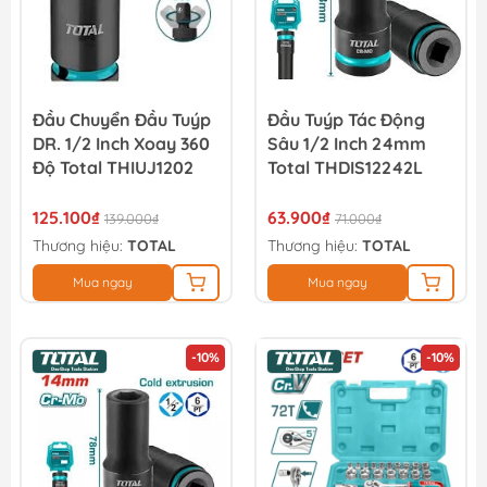
Đầu Chuyển Đầu Tuýp
Đầu Tuýp Tác Động
DR. 1/2 Inch Xoay 360
Sâu 1/2 Inch 24mm
Độ Total THIUJ1202
Total THDIS12242L
125.100₫
63.900₫
139.000₫
71.000₫
Thương hiệu:
TOTAL
Thương hiệu:
TOTAL
Mua ngay
Mua ngay
-10%
-10%