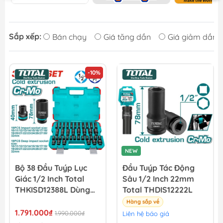
Sắp xếp:
Bán chạy
Giá tăng dần
Giá giảm dần
-10%
NEW
Bộ 38 Đầu Tuýp Lục
Đầu Tuýp Tác Động
Giác 1/2 Inch Total
Sâu 1/2 Inch 22mm
THKISD12388L Dùng
Total THDIS12222L
Cho Máy Siết Bu Lông
Hàng sắp về
1.791.000₫
1.990.000₫
Liên hệ báo giá