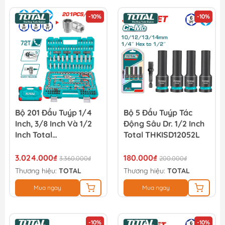
-10%
-10%
Bộ 201 Đầu Tuýp 1/4
Bộ 5 Đầu Tuýp Tác
Inch, 3/8 Inch Và 1/2
Động Sâu Dr. 1/2 Inch
Inch Total
Total THKISD12052L
THTS082016
3.024.000₫
180.000₫
3.360.000₫
200.000₫
Thương hiệu:
TOTAL
Thương hiệu:
TOTAL
Mua ngay
Mua ngay
-10%
-10%