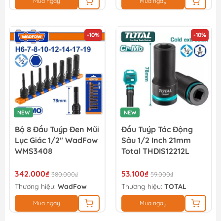
Mua ngay
Mua ngay
-10%
-10%
NEW
NEW
Bộ 8 Đầu Tuýp Đen Mũi
Đầu Tuýp Tác Động
Lục Giác 1/2" WadFow
Sâu 1/2 Inch 21mm
WMS3408
Total THDIS12212L
342.000₫
53.100₫
380.000₫
59.000₫
Thương hiệu:
WadFow
Thương hiệu:
TOTAL
Mua ngay
Mua ngay