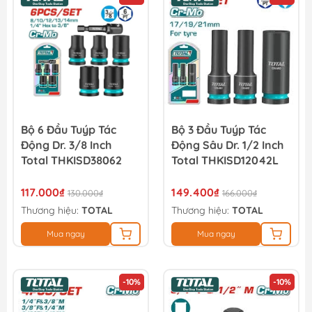
Bộ 6 Đầu Tuýp Tác
Bộ 3 Đầu Tuýp Tác
Động Dr. 3/8 Inch
Động Sâu Dr. 1/2 Inch
Total THKISD38062
Total THKISD12042L
117.000₫
149.400₫
130.000₫
166.000₫
Thương hiệu:
TOTAL
Thương hiệu:
TOTAL
Mua ngay
Mua ngay
-10%
-10%