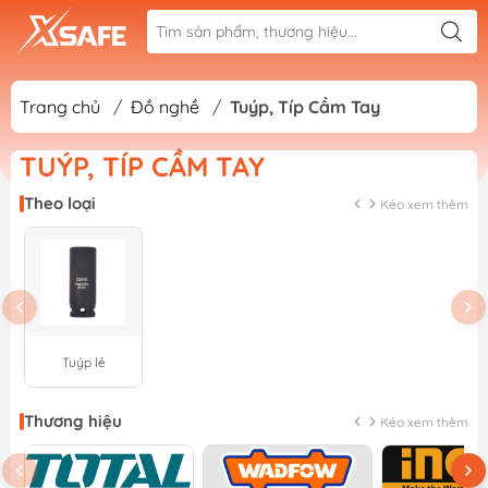
Trang chủ
/
Đồ nghề
/
Tuýp, Típ Cầm Tay
TUÝP, TÍP CẦM TAY
Theo loại
Kéo xem thêm
Tuýp lẻ
Thương hiệu
Kéo xem thêm