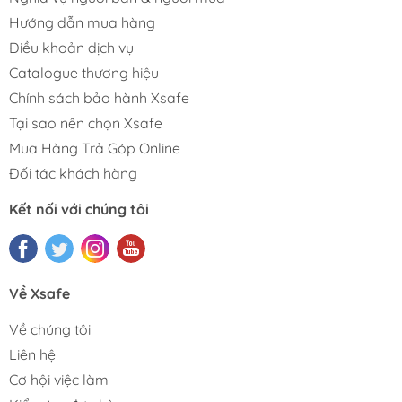
Bộ đầu tuýp cách điện
Hướng dẫn mua hàng
VDE 6 món lục giác
Bosch
1.645.000₫
Điều khoản dịch vụ
(Hex)
Catalogue thương hiệu
Lưu ý:
Chính sách bảo hành Xsafe
Tại sao nên chọn Xsafe
Giá trong bảng đã bao gồm VAT và được tính theo
Mua Hàng Trả Góp Online
VND/cái hoặc VND/bộ tùy từng sản phẩm.
Giá có thể thay đổi theo chương trình khuyến mãi
Đối tác khách hàng
hoặc thời điểm mua hàng.
Kết nối với chúng tôi
Về Xsafe
Về chúng tôi
Liên hệ
Cơ hội việc làm