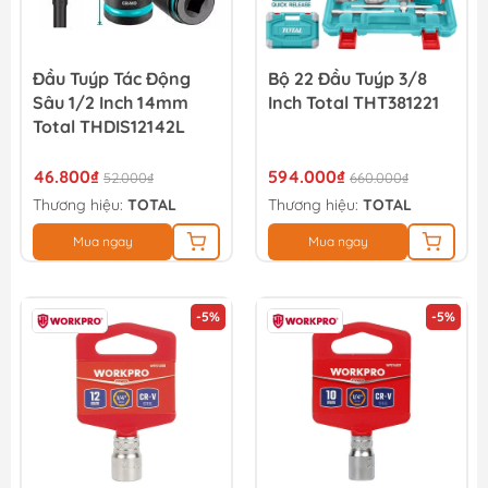
Đầu Tuýp Tác Động
Bộ 22 Đầu Tuýp 3/8
Sâu 1/2 Inch 14mm
Inch Total THT381221
Total THDIS12142L
46.800₫
594.000₫
52.000₫
660.000₫
Thương hiệu:
TOTAL
Thương hiệu:
TOTAL
Mua ngay
Mua ngay
-5%
-5%