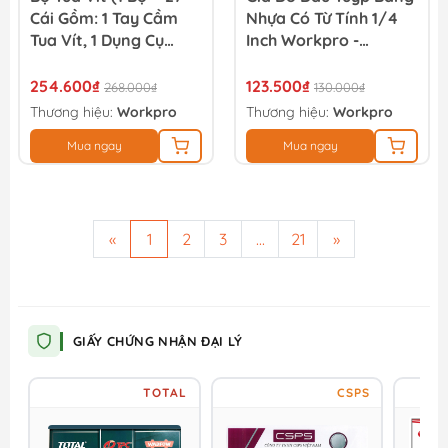
Cái Gồm: 1 Tay Cầm
Nhựa Có Từ Tính 1/4
Tua Vít, 1 Dụng Cụ
Inch Workpro -
Tháo Mở Ốc, 1 Nhíp, 1
WP433063
Thanh Nối Dài, 4 Đầu
254.600₫
123.500₫
268.000₫
130.000₫
Tuýp Mini, 4 Cờ Lê
Thương hiệu:
Workpro
Thương hiệu:
Workpro
Mini, 15 Đầu Vít Các
Mua ngay
Mua ngay
Loại) Workpro -
WP200540
«
1
2
3
...
21
»
GIẤY CHỨNG NHẬN ĐẠI LÝ
TOTAL
CSPS