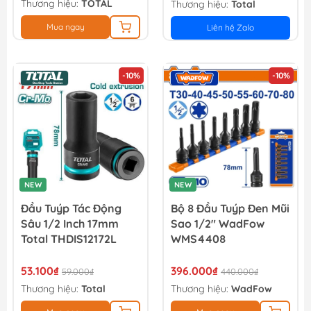
Thương hiệu:
TOTAL
Thương hiệu:
Total
Mua ngay
Liên hệ Zalo
-10%
-10%
NEW
NEW
Đầu Tuýp Tác Động
Bộ 8 Đầu Tuýp Đen Mũi
Sâu 1/2 Inch 17mm
Sao 1/2" WadFow
Total THDIS12172L
WMS4408
53.100₫
396.000₫
59.000₫
440.000₫
Thương hiệu:
Total
Thương hiệu:
WadFow