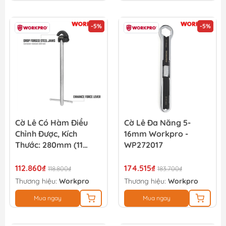
-5%
-5%
Cờ Lê Có Hàm Điều
Cờ Lê Đa Năng 5-
Chỉnh Được, Kích
16mm Workpro -
Thước: 280mm (11
WP272017
Inches), Workpro -
WP309
112.860₫
174.515₫
118.800₫
183.700₫
Thương hiệu:
Workpro
Thương hiệu:
Workpro
Mua ngay
Mua ngay