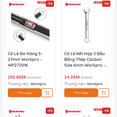
-5%
-5%
Cờ Lê Đa Năng 5-
Cờ Lê Kết Hợp 2 Đầu
27mm Workpro -
Bằng Thép Cacbon
WP272016
Size 6mm Workpro -
WP273001
250.800₫
24.035₫
264.000₫
25.300₫
Thương hiệu:
Workpro
Thương hiệu:
Workpro
Mua ngay
Mua ngay
-5%
-5%