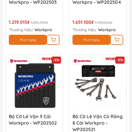
Workpro - WP202503
Workpro - WP202504
1.219.515₫
1.651.100₫
1.283.700₫
1.738.000₫
Thương hiệu:
Workpro
Thương hiệu:
Workpro
Mua ngay
Mua ngay
-5%
-5%
Bộ Cờ Lê Vặn 9 Cái
Bộ Cờ Lê Vặn Có Răng
Workpro - WP202502
8 Cái Workpro -
WP202521