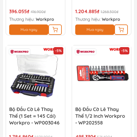
396.055₫
1.204.885₫
416.900₫
1.268.300₫
Thương hiệu:
Workpro
Thương hiệu:
Workpro
Mua ngay
Mua ngay
-5%
-5%
Bộ Đầu Cờ Lê Thay
Bộ Đầu Cờ Lê Thay
Thế (1 Set = 145 Cái)
Thế 1/2 Inch Workpro
Workpro - WP003046
- WP202558
1.784.860₫
495.330₫