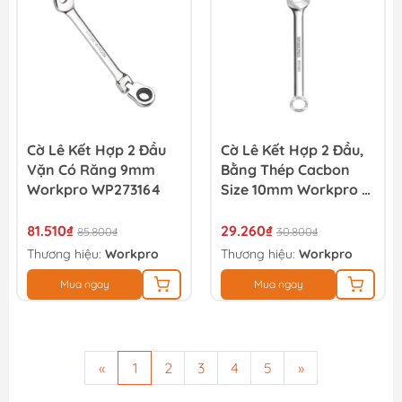
Cờ Lê Kết Hợp 2 Đầu
Cờ Lê Kết Hợp 2 Đầu,
Vặn Có Răng 9mm
Bằng Thép Cacbon
Workpro WP273164
Size 10mm Workpro -
WP273005
81.510₫
29.260₫
85.800₫
30.800₫
Thương hiệu:
Workpro
Thương hiệu:
Workpro
Mua ngay
Mua ngay
«
1
2
3
4
5
»