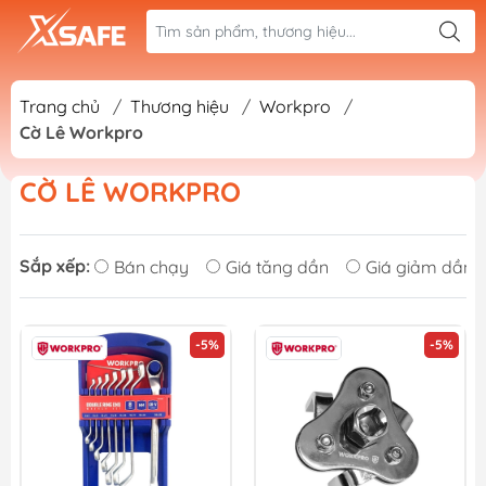
Trang chủ
/
Thương hiệu
/
Workpro
/
Cờ Lê Workpro
CỜ LÊ WORKPRO
Sắp xếp:
Bán chạy
Giá tăng dần
Giá giảm dần
-5%
-5%