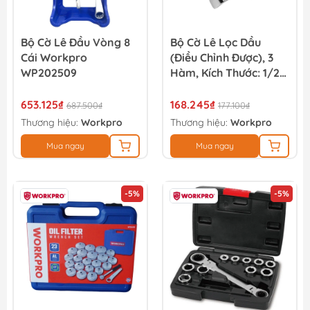
Bộ Cờ Lê Đầu Vòng 8
Bộ Cờ Lê Lọc Dầu
Cái Workpro
(điều Chỉnh Được), 3
WP202509
Hàm, Kích Thước: 1/2
Inches, Workpro -
WP319011
653.125₫
168.245₫
687.500₫
177.100₫
Thương hiệu:
Workpro
Thương hiệu:
Workpro
Mua ngay
Mua ngay
-5%
-5%