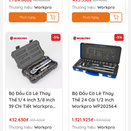
1.878.800₫
521.400₫
Thương hiệu:
Workpro
Thương hiệu:
Workpro
Mua ngay
Mua ngay
-5%
-5%
Bộ Đầu Cờ Lê Thay
Bộ Đầu Cờ Lê Thay
Thế 1/4 Inch 3/8 Inch
Thế 24 Cái 1/2 Inch
39 Chi Tiết Workpro
Workpro WP202564
WP202536
432.630₫
1.321.925₫
455.400₫
1.391.500₫
Thương hiệu:
Workpro
Thương hiệu:
Workpro