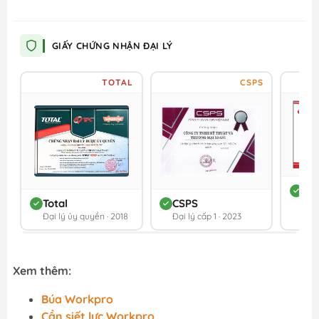
GIẤY CHỨNG NHẬN ĐẠI LÝ
TOTAL
CSPS
DC
Total
CSPS
Đối 
Đại lý ủy quyền · 2018
Đại lý cấp 1 · 2023
202
Xem thêm:
Búa Workpro
Cần siết lực Workpro