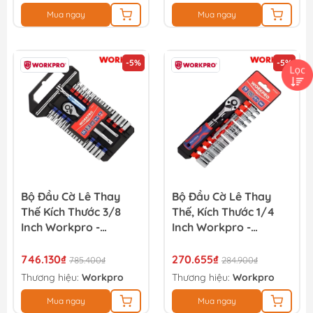
Mua ngay
Mua ngay
-5%
-5%
Bộ Đầu Cờ Lê Thay
Bộ Đầu Cờ Lê Thay
Thế Kích Thước 3/8
Thế, Kích Thước 1/4
Inch Workpro -
Inch Workpro -
WP202553
WP202556
746.130₫
270.655₫
785.400₫
284.900₫
Thương hiệu:
Workpro
Thương hiệu:
Workpro
Mua ngay
Mua ngay