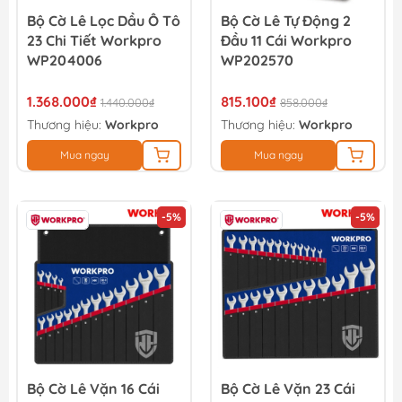
Bộ Cờ Lê Lọc Dầu Ô Tô
Bộ Cờ Lê Tự Động 2
23 Chi Tiết Workpro
Đầu 11 Cái Workpro
WP204006
WP202570
1.368.000₫
815.100₫
1.440.000₫
858.000₫
Thương hiệu:
Workpro
Thương hiệu:
Workpro
Mua ngay
Mua ngay
-5%
-5%
Bộ Cờ Lê Vặn 16 Cái
Bộ Cờ Lê Vặn 23 Cái