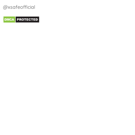
@xsafeofficial