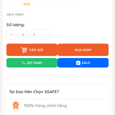
Giảm đến
50K
khi thanh toán qua Fundiin.
Xem thêm
Số lượng:
VÀO GIỎ
MUA NGAY
GỌI NGAY
ZALO
Z
Tại Sao Nên Chọn XSAFE?
100% Hàng chính hãng