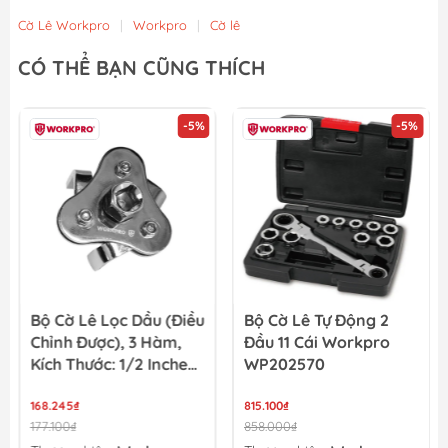
Cờ Lê Workpro
|
Workpro
|
Cờ lê
CÓ THỂ BẠN CŨNG THÍCH
-5%
-5%
Bộ Cờ Lê Lọc Dầu (điều
Bộ Cờ Lê Tự Động 2
Chỉnh Được), 3 Hàm,
Đầu 11 Cái Workpro
Kích Thước: 1/2 Inches,
WP202570
Workpro - WP319011
168.245₫
815.100₫
177.100₫
858.000₫