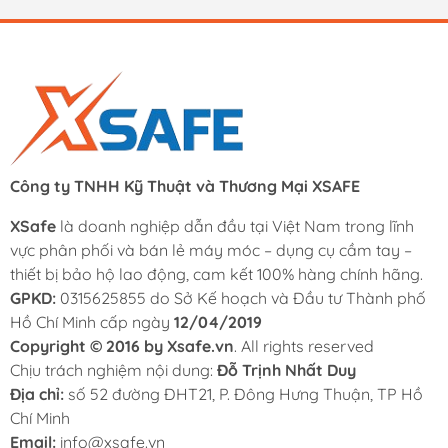
Công ty TNHH Kỹ Thuật và Thương Mại XSAFE
XSafe
là doanh nghiệp dẫn đầu tại Việt Nam trong lĩnh
vực phân phối và bán lẻ máy móc – dụng cụ cầm tay –
thiết bị bảo hộ lao động, cam kết 100% hàng chính hãng.
GPKD:
0315625855 do Sở Kế hoạch và Đầu tư Thành phố
Hồ Chí Minh cấp ngày
12/04/2019
Copyright © 2016 by Xsafe.vn
. All rights reserved
Chịu trách nghiệm nội dung:
Đỗ Trịnh Nhất Duy
Địa chỉ:
số 52 đường ĐHT21, P. Đông Hưng Thuận, TP Hồ
Chí Minh
Email:
info@xsafe.vn