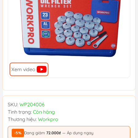
Xem video
SKU:
WP204006
Tình trạng:
Còn hàng
Thương hiệu:
Workpro
-5%
Đang giảm
72.000₫
— Áp dụng ngay