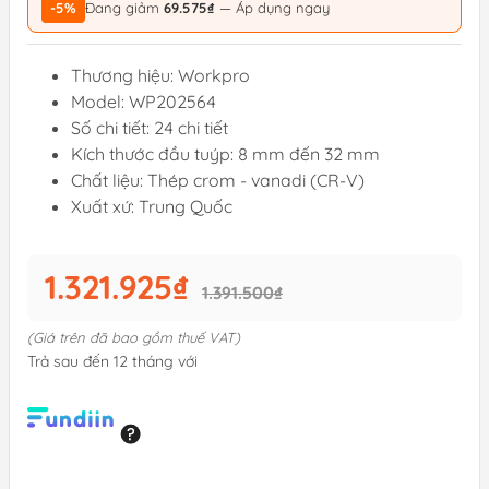
-5%
Đang giảm
69.575₫
— Áp dụng ngay
Thương hiệu: Workpro
Model: WP202564
Số chi tiết: 24 chi tiết
Kích thước đầu tuýp: 8 mm đến 32 mm
Chất liệu: Thép crom - vanadi (CR-V)
Xuất xứ: Trung Quốc
1.321.925₫
1.391.500₫
(Giá trên đã bao gồm thuế VAT)
Trả sau đến 12 tháng với