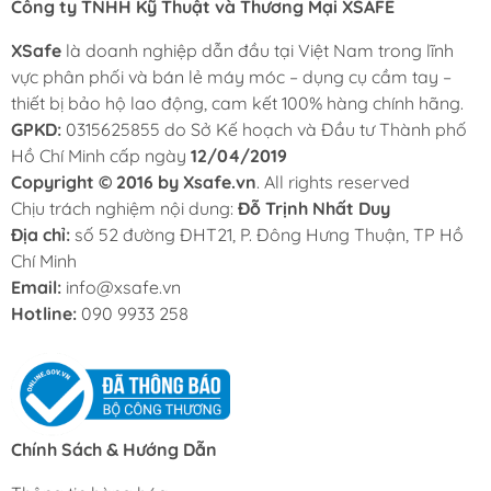
Công ty TNHH Kỹ Thuật và Thương Mại XSAFE
XSafe
là doanh nghiệp dẫn đầu tại Việt Nam trong lĩnh
vực phân phối và bán lẻ máy móc – dụng cụ cầm tay –
thiết bị bảo hộ lao động, cam kết 100% hàng chính hãng.
GPKD:
0315625855 do Sở Kế hoạch và Đầu tư Thành phố
Hồ Chí Minh cấp ngày
12/04/2019
Copyright © 2016 by Xsafe.vn
. All rights reserved
Chịu trách nghiệm nội dung:
Đỗ Trịnh Nhất Duy
Địa chỉ:
số 52 đường ĐHT21, P. Đông Hưng Thuận, TP Hồ
Chí Minh
Email:
info@xsafe.vn
Hotline:
090 9933 258
Chính Sách & Hướng Dẫn