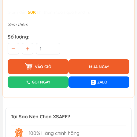
Giảm đến
50K
khi thanh toán qua Fundiin.
Xem thêm
Số lượng:
VÀO GIỎ
MUA NGAY
GỌI NGAY
ZALO
Z
Tại Sao Nên Chọn XSAFE?
100% Hàng chính hãng