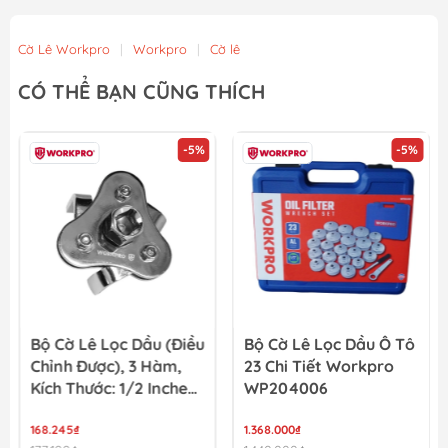
Cờ Lê Workpro
|
Workpro
|
Cờ lê
CÓ THỂ BẠN CŨNG THÍCH
-5%
-5%
Bộ Cờ Lê Lọc Dầu (điều
Bộ Cờ Lê Lọc Dầu Ô Tô
Chỉnh Được), 3 Hàm,
23 Chi Tiết Workpro
Kích Thước: 1/2 Inches,
WP204006
Workpro - WP319011
168.245₫
1.368.000₫