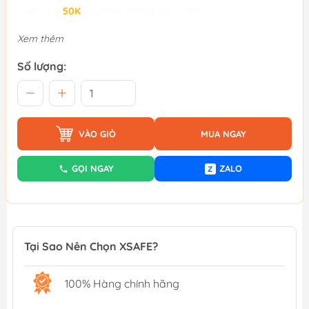
Giảm đến
50K
khi thanh toán qua Fundiin.
Xem thêm
Số lượng:
VÀO GIỎ
MUA NGAY
GỌI NGAY
ZALO
Z
Tại Sao Nên Chọn XSAFE?
100% Hàng chính hãng