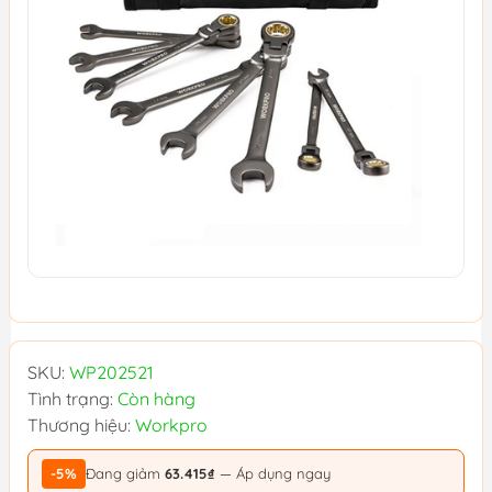
SKU:
WP202521
Tình trạng:
Còn hàng
Thương hiệu:
Workpro
-5%
Đang giảm
63.415₫
— Áp dụng ngay