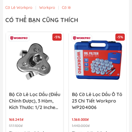
Cờ Lê Workpro
|
Workpro
|
Cờ lê
CÓ THỂ BẠN CŨNG THÍCH
-5%
-5%
Bộ Cờ Lê Lọc Dầu (điều
Bộ Cờ Lê Lọc Dầu Ô Tô
Chỉnh Được), 3 Hàm,
23 Chi Tiết Workpro
Kích Thước: 1/2 Inches,
WP204006
Workpro - WP319011
168.245₫
1.368.000₫
177.100₫
1.440.000₫