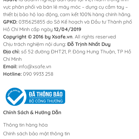
vực phân phối và bán lẻ máy móc – dụng cụ cầm tay –
thiết bị bảo hộ lao động, cam kết 100% hàng chính hãng.
GPKD:
0315625855 do Sở Kế hoạch và Đầu tư Thành phố
Hồ Chí Minh cấp ngày
12/04/2019
Copyright © 2016 by Xsafe.vn
. All rights reserved
Chịu trách nghiệm nội dung:
Đỗ Trịnh Nhất Duy
Địa chỉ:
số 52 đường ĐHT21, P. Đông Hưng Thuận, TP Hồ
Chí Minh
Email:
info@xsafe.vn
Hotline:
090 9933 258
Chính Sách & Hướng Dẫn
Thông tin hàng hóa
Chính sách bảo mật thông tin