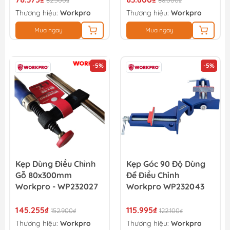
82.500₫
88.000₫
Thương hiệu:
Workpro
Thương hiệu:
Workpro
Mua ngay
Mua ngay
-5%
-5%
Kẹp Dùng Điều Chỉnh
Kẹp Góc 90 Độ Dùng
Gỗ 80x300mm
Để Điều Chỉnh
Workpro - WP232027
Workpro WP232043
145.255₫
115.995₫
152.900₫
122.100₫
Thương hiệu:
Workpro
Thương hiệu:
Workpro