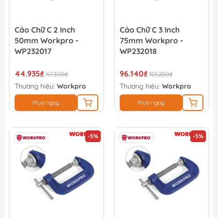
Cảo Chữ C 2 Inch
Cảo Chữ C 3 Inch
50mm Workpro -
75mm Workpro -
WP232017
WP232018
44.935₫
96.140₫
47.300₫
101.200₫
Thương hiệu:
Workpro
Thương hiệu:
Workpro
Mua ngay
Mua ngay
-5%
-5%