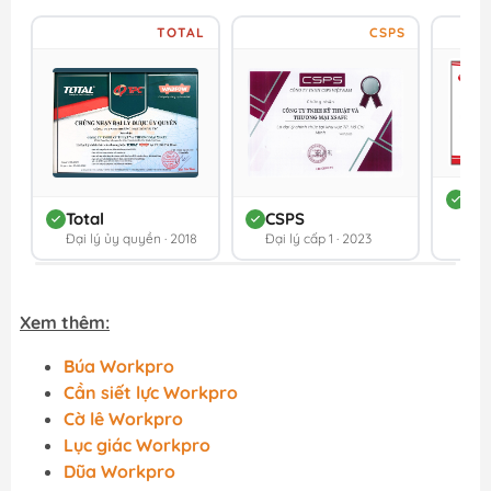
TOTAL
CSPS
DC
Total
CSPS
Đối 
Đại lý ủy quyền · 2018
Đại lý cấp 1 · 2023
202
Xem thêm:
Búa Workpro
Cần siết lực Workpro
Cờ lê Workpro
Lục giác Workpro
Dũa Workpro