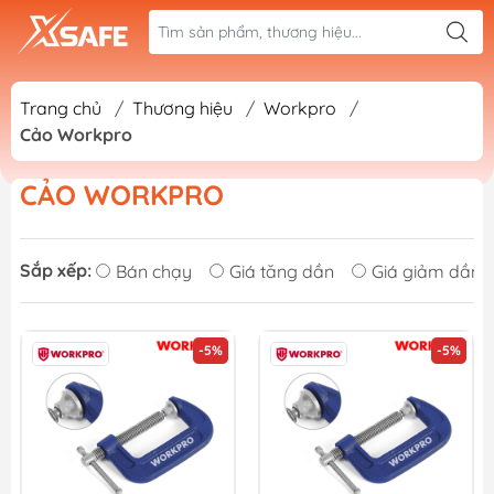
Trang chủ
/
Thương hiệu
/
Workpro
/
Cảo Workpro
CẢO WORKPRO
Sắp xếp:
Bán chạy
Giá tăng dần
Giá giảm dần
-5%
-5%