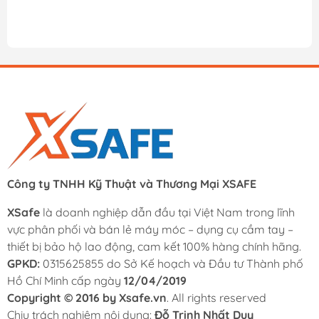
Công ty TNHH Kỹ Thuật và Thương Mại XSAFE
XSafe
là doanh nghiệp dẫn đầu tại Việt Nam trong lĩnh
vực phân phối và bán lẻ máy móc – dụng cụ cầm tay –
thiết bị bảo hộ lao động, cam kết 100% hàng chính hãng.
GPKD:
0315625855 do Sở Kế hoạch và Đầu tư Thành phố
Hồ Chí Minh cấp ngày
12/04/2019
Copyright © 2016 by Xsafe.vn
. All rights reserved
Chịu trách nghiệm nội dung:
Đỗ Trịnh Nhất Duy