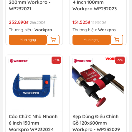
200mm Workpro -
4 Inch 100mm
WP232021
Workpro WP232023
252.890₫
151.525₫
266.200₫
159.500₫
Thương hiệu:
Workpro
Thương hiệu:
Workpro
Mua ngay
Mua ngay
-5%
-5%
Cảo Chữ C Nhả Nhanh
Kẹp Dùng Điều Chỉnh
6 Inch 150mm
Gỗ 120x600mm
Workpro WP232024
Workpro - WP232029