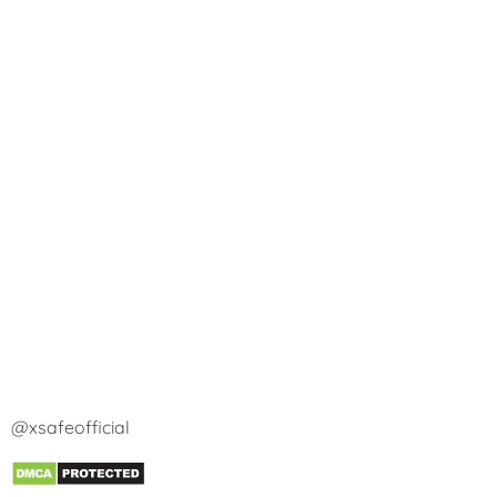
@xsafeofficial