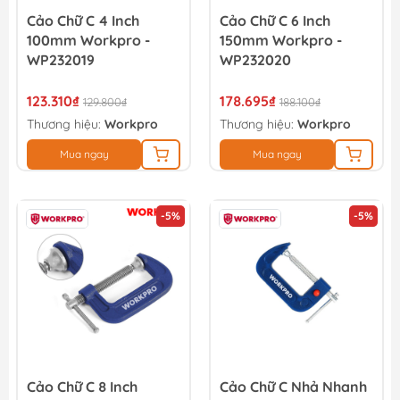
Cảo Chữ C 4 Inch
Cảo Chữ C 6 Inch
100mm Workpro -
150mm Workpro -
WP232019
WP232020
123.310₫
178.695₫
129.800₫
188.100₫
Thương hiệu:
Workpro
Thương hiệu:
Workpro
Mua ngay
Mua ngay
-5%
-5%
Cảo Chữ C 8 Inch
Cảo Chữ C Nhả Nhanh