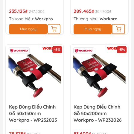
235.125₫
289.465₫
247.500₫
304.700₫
Thương hiệu:
Workpro
Thương hiệu:
Workpro
Mua ngay
Mua ngay
-5%
-5%
Kẹp Dùng Điều Chỉnh
Kẹp Dùng Điều Chỉnh
Gỗ 50x150mm
Gỗ 50x200mm
Workpro - WP232025
Workpro - WP232026
78.375₫
83.600₫