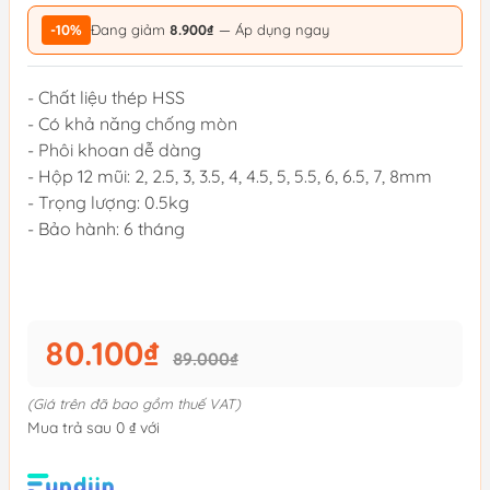
-10%
Đang giảm
8.900₫
— Áp dụng ngay
- Chất liệu thép HSS
- Có khả năng chống mòn
- Phôi khoan dễ dàng
- Hộp 12 mũi: 2, 2.5, 3, 3.5, 4, 4.5, 5, 5.5, 6, 6.5, 7, 8mm
- Trọng lượng: 0.5kg
- Bảo hành: 6 tháng
80.100₫
89.000₫
(Giá trên đã bao gồm thuế VAT)
Mua trả sau 0 ₫ với