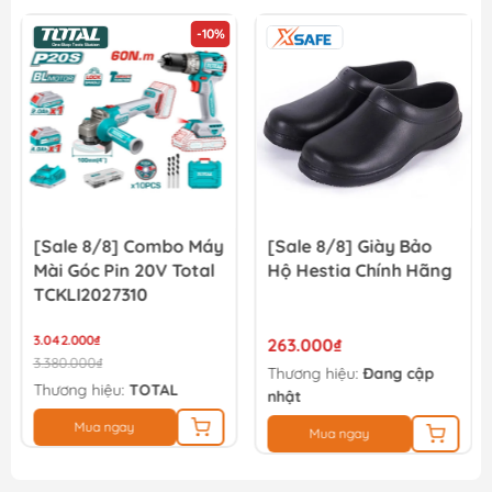
-10%
Máy khoan động lực không chổi than dùng pin 20V Tota...
3.897.000₫
4.330.000₫
[Sale 8/8] Combo Máy
[Sale 8/8] Giày Bảo
Mài Góc Pin 20V Total
Hộ Hestia Chính Hãng
TCKLI2027310
3.042.000₫
263.000₫
3.380.000₫
Thương hiệu:
Đang cập
Thương hiệu:
TOTAL
nhật
Mua ngay
Mua ngay