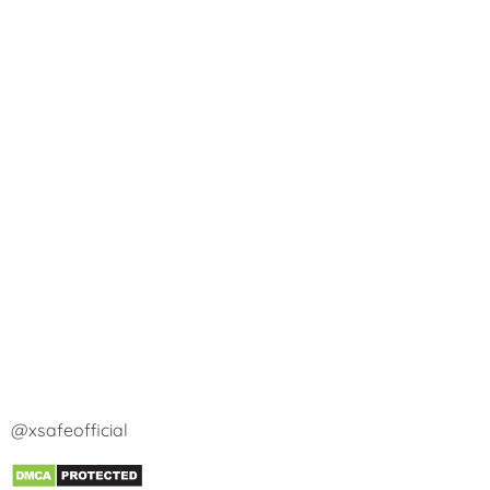
@xsafeofficial