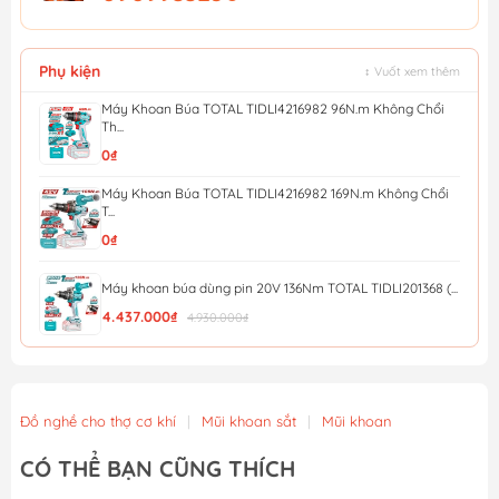
Phụ kiện
↕ Vuốt xem thêm
Máy Khoan Búa TOTAL TIDLI4216982 96N.m Không Chổi
Th...
0₫
Máy Khoan Búa TOTAL TIDLI4216982 169N.m Không Chổi
T...
0₫
Máy khoan búa dùng pin 20V 136Nm TOTAL TIDLI201368 (...
4.437.000₫
4.930.000₫
Máy khoan bê tông 24mm không chổi than dùng pin 42V ...
3.429.000₫
3.810.000₫
Đồ nghề cho thợ cơ khí
|
Mũi khoan sắt
|
Mũi khoan
Máy khoan búa không chổi than dùng pin 16V Total TID...
CÓ THỂ BẠN CŨNG THÍCH
1.404.000₫
1.560.000₫