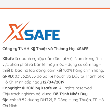
Công ty TNHH Kỹ Thuật và Thương Mại XSAFE
XSafe
là doanh nghiệp dẫn đầu tại Việt Nam trong lĩnh
vực phân phối và bán lẻ máy móc – dụng cụ cầm tay –
thiết bị bảo hộ lao động, cam kết 100% hàng chính hãng.
GPKD:
0315625855 do Sở Kế hoạch và Đầu tư Thành phố
Hồ Chí Minh cấp ngày
12/04/2019
Copyright © 2016 by Xsafe.vn
. All rights reserved
Chịu trách nghiệm nội dung:
Đỗ Trịnh Nhất Duy
Địa chỉ:
số 52 đường ĐHT21, P. Đông Hưng Thuận, TP Hồ
Chí Minh