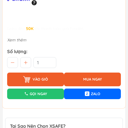
Giảm đến
50K
khi thanh toán qua Fundiin.
Xem thêm
Số lượng:
VÀO GIỎ
MUA NGAY
GỌI NGAY
ZALO
Z
Tại Sao Nên Chọn XSAFE?