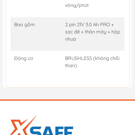
vòng/phút
Bao gồm
2 pin 21V 3.0 Ah PRO +
sạc đế + thân máy + hộp
nhựa
Động cơ
BRUSHLESS (không chổi
than)