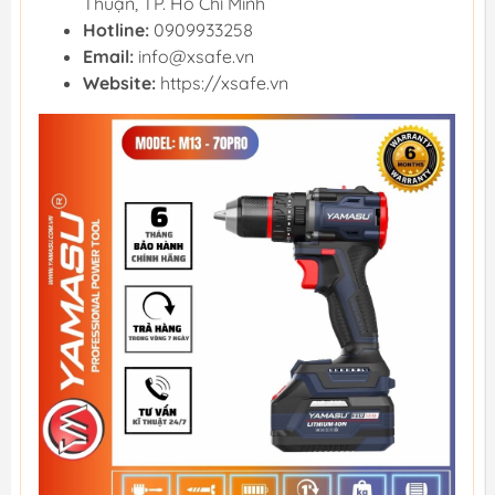
Thuận, TP. Hồ Chí Minh
Hotline:
0909933258
Email:
info@xsafe.vn
Website:
https://xsafe.vn