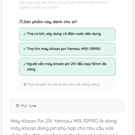
Đánh giá dựa trên thông số kỹ thuật nhà sản xuất và kinh
nghiệm tư vấn của XSafe.
Sản phẩm này dành cho ai?
✓
Thợ cơ khí, xây dựng và điện nước dân dụng
✓
Thợ tìm máy khoan pin Yamasu M13-70PRO
✓
Người cần máy khoan pin 21V đầu kẹp 13mm đa
năng
✕
Thợ chuyên thi công đục phá bê tông nặng
☰ Mục lục
▸
Máy Khoan Pin 21V Yamasu M13-70PRO là dòng
máy khoan dùng pin phù hợp cho nhu cầu sửa