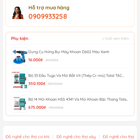
Hỗ trợ mua hàng
0909933258
Phụ kiện
↕ Vuốt xem thêm
Dụng Cụ Hứng Bụi Máy Khoan Db02 Màu Xanh
16.000₫
20.000₫
Bộ 33 Đầu Tuýp Và Mũi Bắt Vít (Thép Cr-mo) Total TAC...
350.100₫
389.000₫
Bộ 14 Mũi Khoan HSS 4341 Và Mũi Khoan Bậc Thang Tota...
675.000₫
750.000₫
Bộ 9 Mũi Khoan Bê Tông Đuôi Gài SDS Total TACSDL30906
370.800₫
412.000₫
Đồ nghề cho thợ cơ khí
|
Đồ nghề cho thợ xây
|
Đồ nghề cho thợ m