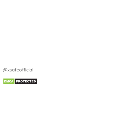
@xsafeofficial