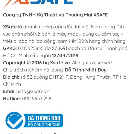
Công ty TNHH Kỹ Thuật và Thương Mại XSAFE
XSafe
là doanh nghiệp dẫn đầu tại Việt Nam trong lĩnh
vực phân phối và bán lẻ máy móc – dụng cụ cầm tay –
thiết bị bảo hộ lao động, cam kết 100% hàng chính hãng.
GPKD:
0315625855 do Sở Kế hoạch và Đầu tư Thành phố
Hồ Chí Minh cấp ngày
12/04/2019
Copyright © 2016 by Xsafe.vn
. All rights reserved
Chịu trách nghiệm nội dung:
Đỗ Trịnh Nhất Duy
Địa chỉ:
số 52 đường ĐHT21, P. Đông Hưng Thuận, TP Hồ
Chí Minh
Email:
info@xsafe.vn
Hotline:
090 9933 258