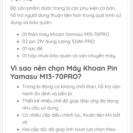
Bộ sản phẩm được trang bị các phụ kiện cơ bản,
hỗ trợ người dùng thuận tiện hơn trong quá trình sử
dụng và bảo quản:
01 thân máy khoan Yamasu M13-70PRO.
02 pin 21V dung lượng 3.0Ah PRO.
01 sạc đế.
01 hộp nhựa bảo quản và vận chuyển máy.
Vì sao nên chọn Máy Khoan Pin
Yamasu M13-70PRO?
Trang bị động cơ không chổi than, hỗ trợ vận
hành ổn định và bền bỉ.
Thiết kế nhiều chế độ giúp đáp ứng đa dạng
nhu cầu sử dụng.
Có nhiều cấp điều chỉnh lực, thuận tiện khi bắt
vít.
Hai cấp tốc độ giúp linh hoạt lựa chọn theo