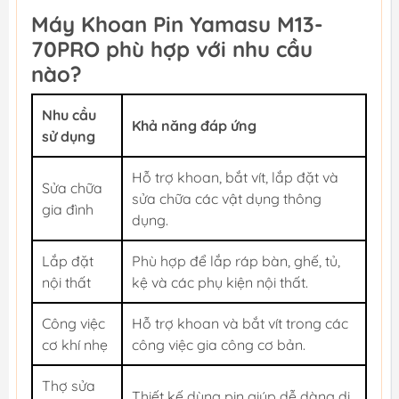
Máy Khoan Pin Yamasu M13-
70PRO phù hợp với nhu cầu
nào?
Nhu cầu
Khả năng đáp ứng
sử dụng
Hỗ trợ khoan, bắt vít, lắp đặt và
Sửa chữa
sửa chữa các vật dụng thông
gia đình
dụng.
Lắp đặt
Phù hợp để lắp ráp bàn, ghế, tủ,
nội thất
kệ và các phụ kiện nội thất.
Công việc
Hỗ trợ khoan và bắt vít trong các
cơ khí nhẹ
công việc gia công cơ bản.
Thợ sửa
Thiết kế dùng pin giúp dễ dàng di