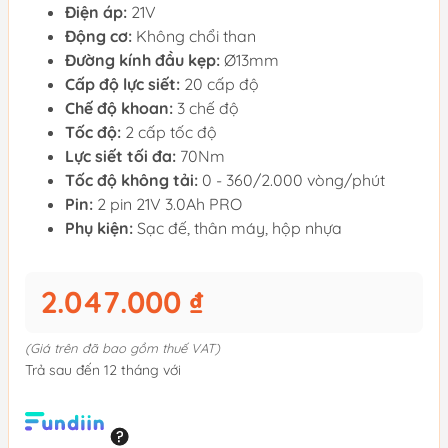
Điện áp:
21V
Động cơ:
Không chổi than
Đường kính đầu kẹp:
Ø13mm
Cấp độ lực siết:
20 cấp độ
Chế độ khoan:
3 chế độ
Tốc độ:
2 cấp tốc độ
Lực siết tối đa:
70Nm
Tốc độ không tải:
0 - 360/2.000 vòng/phút
Pin:
2 pin 21V 3.0Ah PRO
Phụ kiện:
Sạc đế, thân máy, hộp nhựa
2.047.000 ₫
(Giá trên đã bao gồm thuế VAT)
Trả sau đến 12 tháng với