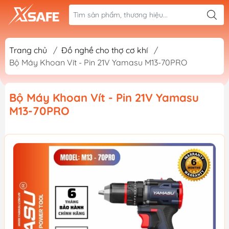
Trang chủ
/
Đồ nghề cho thợ cơ khí
/
Bộ Máy Khoan Vít - Pin 21V Yamasu M13-70PRO
Bộ Máy Khoan Vít - Pin 21V Yamasu
M13-70PRO