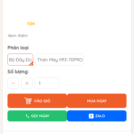
Giảm đến
50K
khi thanh toán qua Fundiin.
Xem thêm
Phân loại
Bộ Đầy Đủ
Thân Máy M13-70PRO
Số lượng:
VÀO GIỎ
MUA NGAY
GỌI NGAY
ZALO
Z