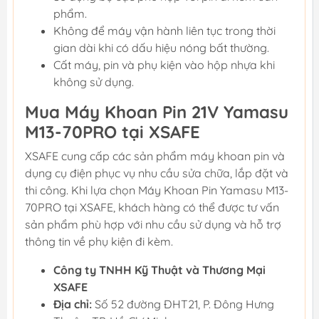
phẩm.
Không để máy vận hành liên tục trong thời
gian dài khi có dấu hiệu nóng bất thường.
Cất máy, pin và phụ kiện vào hộp nhựa khi
không sử dụng.
Mua Máy Khoan Pin 21V Yamasu
M13-70PRO tại XSAFE
XSAFE cung cấp các sản phẩm máy khoan pin và
dụng cụ điện phục vụ nhu cầu sửa chữa, lắp đặt và
thi công. Khi lựa chọn Máy Khoan Pin Yamasu M13-
70PRO tại XSAFE, khách hàng có thể được tư vấn
sản phẩm phù hợp với nhu cầu sử dụng và hỗ trợ
thông tin về phụ kiện đi kèm.
Công ty TNHH Kỹ Thuật và Thương Mại
XSAFE
Địa chỉ:
Số 52 đường ĐHT21, P. Đông Hưng