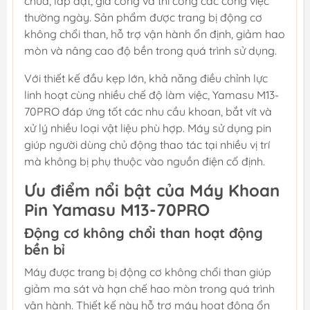
chữa, lắp đặt, gia công và thi công các công việc
thường ngày. Sản phẩm được trang bị động cơ
không chổi than, hỗ trợ vận hành ổn định, giảm hao
mòn và nâng cao độ bền trong quá trình sử dụng.
Với thiết kế đầu kẹp lớn, khả năng điều chỉnh lực
linh hoạt cùng nhiều chế độ làm việc, Yamasu M13-
70PRO đáp ứng tốt các nhu cầu khoan, bắt vít và
xử lý nhiều loại vật liệu phù hợp. Máy sử dụng pin
giúp người dùng chủ động thao tác tại nhiều vị trí
mà không bị phụ thuộc vào nguồn điện cố định.
Ưu điểm nổi bật của Máy Khoan
Pin Yamasu M13-70PRO
Động cơ không chổi than hoạt động
bền bỉ
Máy được trang bị động cơ không chổi than giúp
giảm ma sát và hạn chế hao mòn trong quá trình
vận hành. Thiết kế này hỗ trợ máy hoạt động ổn