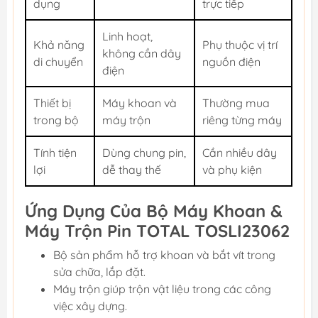
dụng
trực tiếp
Linh hoạt,
Khả năng
Phụ thuộc vị trí
không cần dây
di chuyển
nguồn điện
điện
Thiết bị
Máy khoan và
Thường mua
trong bộ
máy trộn
riêng từng máy
Tính tiện
Dùng chung pin,
Cần nhiều dây
lợi
dễ thay thế
và phụ kiện
Ứng Dụng Của Bộ Máy Khoan &
Máy Trộn Pin TOTAL TOSLI23062
Bộ sản phẩm hỗ trợ khoan và bắt vít trong
sửa chữa, lắp đặt.
Máy trộn giúp trộn vật liệu trong các công
việc xây dựng.