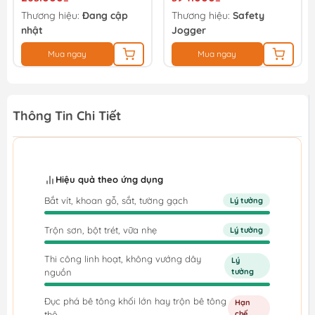
Thương hiệu:
Đang cập
Thương hiệu:
Safety
nhật
Jogger
Mua ngay
Mua ngay
Thông Tin Chi Tiết
Hiệu quả theo ứng dụng
Bắt vít, khoan gỗ, sắt, tường gạch
Lý tưởng
Trộn sơn, bột trét, vữa nhẹ
Lý tưởng
Thi công linh hoạt, không vướng dây
Lý
nguồn
tưởng
Đục phá bê tông khối lớn hay trộn bê tông
Hạn
thô
chế