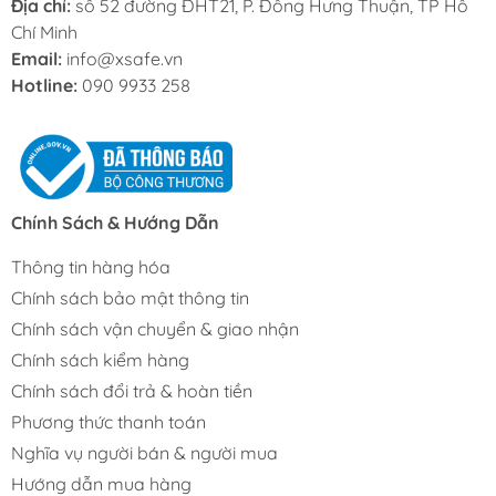
Địa chỉ:
số 52 đường ĐHT21, P. Đông Hưng Thuận, TP Hồ
Chí Minh
Email:
info@xsafe.vn
Hotline:
090 9933 258
Chính Sách & Hướng Dẫn
Thông tin hàng hóa
Chính sách bảo mật thông tin
Chính sách vận chuyển & giao nhận
Chính sách kiểm hàng
Chính sách đổi trả & hoàn tiền
Phương thức thanh toán
Nghĩa vụ người bán & người mua
Hướng dẫn mua hàng