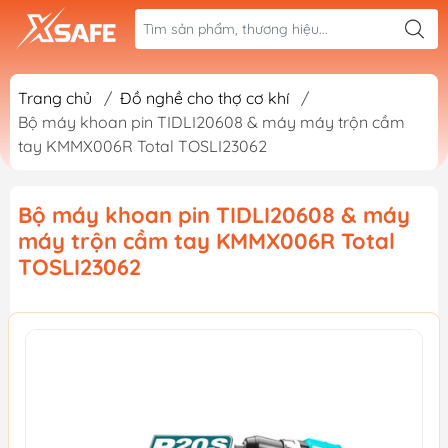
Trang chủ
/
Đồ nghề cho thợ cơ khí
/
Bộ máy khoan pin TIDLI20608 & máy máy trộn cầm
tay KMMX006R Total TOSLI23062
Bộ máy khoan pin TIDLI20608 & máy
máy trộn cầm tay KMMX006R Total
TOSLI23062