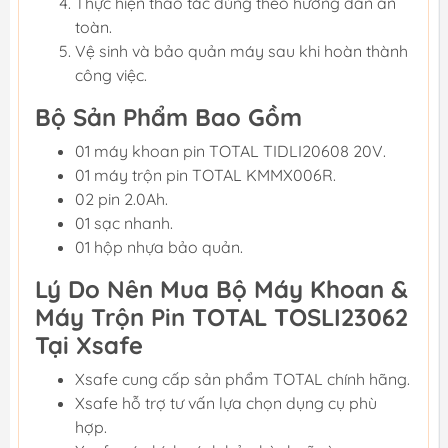
Thực hiện thao tác đúng theo hướng dẫn an
toàn.
Vệ sinh và bảo quản máy sau khi hoàn thành
công việc.
Bộ Sản Phẩm Bao Gồm
01 máy khoan pin TOTAL TIDLI20608 20V.
01 máy trộn pin TOTAL KMMX006R.
02 pin 2.0Ah.
01 sạc nhanh.
01 hộp nhựa bảo quản.
Lý Do Nên Mua Bộ Máy Khoan &
Máy Trộn Pin TOTAL TOSLI23062
Tại Xsafe
Xsafe cung cấp sản phẩm TOTAL chính hãng.
Xsafe hỗ trợ tư vấn lựa chọn dụng cụ phù
hợp.