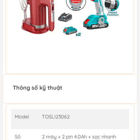
Thông số kỹ thuật
Model
TOSLI23062
Số
2 máy + 2 pin 4.0Ah + sạc nhanh