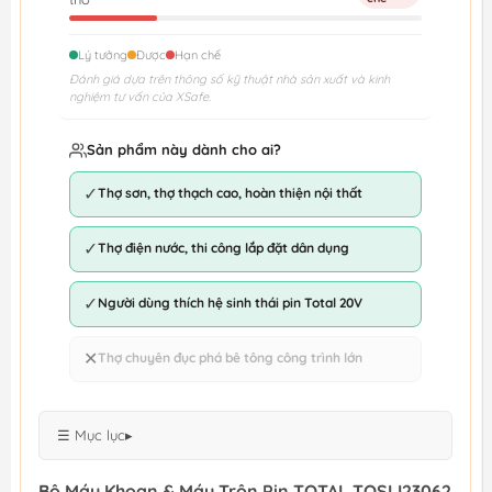
Lý tưởng
Được
Hạn chế
Đánh giá dựa trên thông số kỹ thuật nhà sản xuất và kinh
nghiệm tư vấn của XSafe.
Sản phẩm này dành cho ai?
✓
Thợ sơn, thợ thạch cao, hoàn thiện nội thất
✓
Thợ điện nước, thi công lắp đặt dân dụng
✓
Người dùng thích hệ sinh thái pin Total 20V
✕
Thợ chuyên đục phá bê tông công trình lớn
☰ Mục lục
▸
Bộ Máy Khoan & Máy Trộn Pin TOTAL TOSLI23062