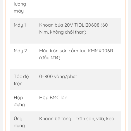
lượng
máy
Máy 1
Khoan búa 20V TIDLI20608 (60
N.m, không chổi than)
Máy 2
Máy trộn sơn cầm tay KMMX006R
(đầu M14)
Tốc độ
0–800 vòng/phút
trộn
Hộp
Hộp BMC lớn
đựng
Ứng
Khoan bê tông + trộn sơn, vữa, keo
dụng