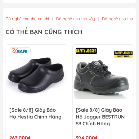
Pin 20V 6.0Ah YUPAI
1.170.000₫
Đồ nghề cho thợ cơ khí
|
Đồ nghề cho thợ xây
|
Đồ nghề cho thợ m
Pin 20V 4.0Ah YUPAI
CÓ THỂ BẠN CŨNG THÍCH
850.000₫
Pin 20V 2.0Ah YUPAI
490.000₫
[Sale 8/8] Giày Bảo
[Sale 8/8] Giày Bảo
Hộ Hestia Chính Hãng
Hộ Jogger BESTRUN
S3 Chính Hãng
263.000₫
394.000₫