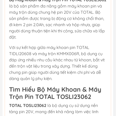
là bộ sản phẩm đa năng gồm máy khoan pin và
máy trộn dùng chung hệ pin 20V của TOTAL. Bộ
sản phẩm được trang bị động cơ không chổi than,
đi kèm 2 pin 2.0Ah, sạc nhanh và hộp nhựa, giúp
người dùng thuận tiện khi thi công, sửa chữa và lắp
đặt.
Với sự kết hợp giữa máy khoan pin TOTAL
TIDLI20608 và máy trộn KMMX006R, bộ dụng cụ
đáp ứng nhiều nhu cầu khác nhau từ khoan, bắt vít
đến trộn vật liệu trong xây dựng. Thiết kế dùng
chung pin giúp người dùng tiết kiệm chi phí và dễ
dàng quản lý phụ kiện.
Tìm Hiểu Bộ Máy Khoan & Máy
Trộn Pin TOTAL TOSLI23062
TOTAL TOSLI23062
là bộ dụng cụ sử dụng nền
tảng pin 20V, mang đến khả năng làm việc linh