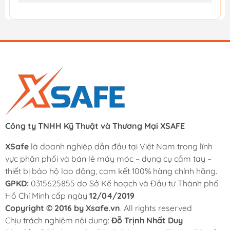
Công ty TNHH Kỹ Thuật và Thương Mại XSAFE
XSafe
là doanh nghiệp dẫn đầu tại Việt Nam trong lĩnh
vực phân phối và bán lẻ máy móc – dụng cụ cầm tay –
thiết bị bảo hộ lao động, cam kết 100% hàng chính hãng.
GPKD:
0315625855 do Sở Kế hoạch và Đầu tư Thành phố
Hồ Chí Minh cấp ngày
12/04/2019
Copyright © 2016 by Xsafe.vn
. All rights reserved
Chịu trách nghiệm nội dung:
Đỗ Trịnh Nhất Duy