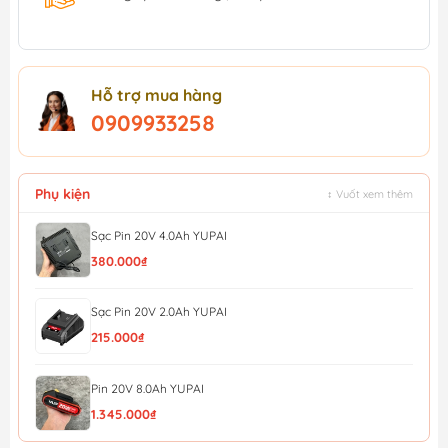
Hỗ trợ mua hàng
0909933258
Phụ kiện
↕ Vuốt xem thêm
Sạc Pin 20V 4.0Ah YUPAI
380.000₫
Sạc Pin 20V 2.0Ah YUPAI
215.000₫
Pin 20V 8.0Ah YUPAI
1.345.000₫