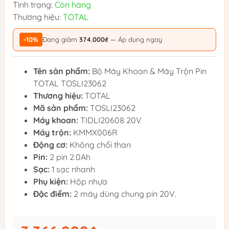
Tình trạng:
Còn hàng
Thương hiệu:
TOTAL
-10%
Đang giảm
374.000₫
— Áp dụng ngay
Tên sản phẩm:
Bộ Máy Khoan & Máy Trộn Pin
TOTAL TOSLI23062
Thương hiệu:
TOTAL
Mã sản phẩm:
TOSLI23062
Máy khoan:
TIDLI20608 20V
Máy trộn:
KMMX006R
Động cơ:
Không chổi than
Pin:
2 pin 2.0Ah
Sạc:
1 sạc nhanh
Phụ kiện:
Hộp nhựa
Đặc điểm:
2 máy dùng chung pin 20V.