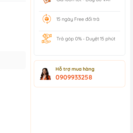
15 ngày Free đổi trả
Trả góp 0% - Duyệt 15 phút
Hỗ trợ mua hàng
0909933258