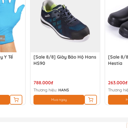
y Y Tế
[Sale 8/8] Giày Bảo Hộ Hans
[Sale 8/8
HS90
Hestia
788.000₫
263.000₫
Thương hiệu:
HANS
Thương hiệ
Mua ngay
M