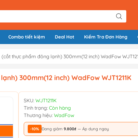
Combo tiết kiệm
Deal Hot
Kiểm Tra Đơn Hàng
ếm (cắt thực phẩm đông lạnh) 300mm(12 inch) WadFow WJT12
g lạnh) 300mm(12 inch) WadFow WJT1211K
SKU:
WJT1211K
Tình trạng:
Còn hàng
Thương hiệu:
WadFow
-10%
Đang giảm
9.800₫
— Áp dụng ngay