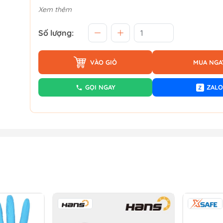
Xem thêm
Số lượng:
VÀO GIỎ
MUA NGA
GỌI NGAY
ZALO
Z