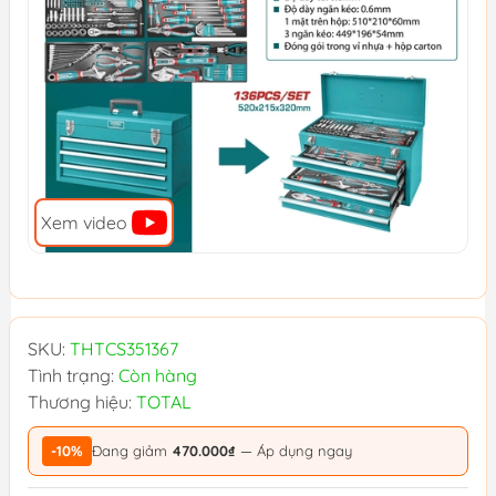
Xem video
SKU:
THTCS351367
Tình trạng:
Còn hàng
Thương hiệu:
TOTAL
-10%
Đang giảm
470.000₫
— Áp dụng ngay