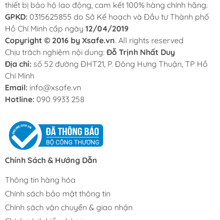
thiết bị bảo hộ lao động, cam kết 100% hàng chính hãng.
GPKD:
0315625855 do Sở Kế hoạch và Đầu tư Thành phố
Hồ Chí Minh cấp ngày
12/04/2019
Copyright © 2016 by Xsafe.vn
. All rights reserved
Chịu trách nghiệm nội dung:
Đỗ Trịnh Nhất Duy
Địa chỉ:
số 52 đường ĐHT21, P. Đông Hưng Thuận, TP Hồ
Chí Minh
Email:
info@xsafe.vn
Hotline:
090 9933 258
Chính Sách & Hướng Dẫn
Thông tin hàng hóa
Chính sách bảo mật thông tin
Chính sách vận chuyển & giao nhận