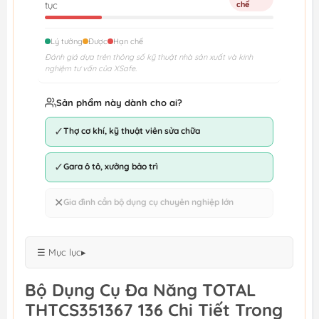
tục
chế
Lý tưởng
Được
Hạn chế
Đánh giá dựa trên thông số kỹ thuật nhà sản xuất và kinh
nghiệm tư vấn của XSafe.
Sản phẩm này dành cho ai?
✓
Thợ cơ khí, kỹ thuật viên sửa chữa
✓
Gara ô tô, xưởng bảo trì
✕
Gia đình cần bộ dụng cụ chuyên nghiệp lớn
☰ Mục lục
▸
Bộ Dụng Cụ Đa Năng TOTAL
THTCS351367 136 Chi Tiết Trong