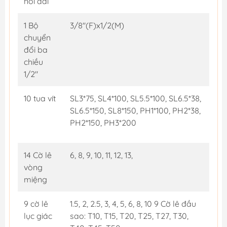
nối dài
1 Bộ
3/8"(F)x1/2(M)
chuyển
đổi ba
chiều
1/2"
10 tua vít
SL3*75, SL4*100, SL5.5*100, SL6.5*38,
SL6.5*150, SL8*150, PH1*100, PH2*38,
PH2*150, PH3*200
14 Cờ lê
6, 8, 9, 10, 11, 12, 13,
vòng
miệng
9 cờ lê
1.5, 2, 2.5, 3, 4, 5, 6, 8, 10 9 Cờ lê đầu
lục giác
sao: T10, T15, T20, T25, T27, T30,