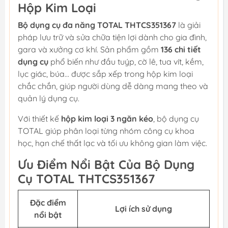
Hộp Kim Loại
Bộ dụng cụ đa năng TOTAL THTCS351367
là giải
pháp lưu trữ và sửa chữa tiện lợi dành cho gia đình,
gara và xưởng cơ khí. Sản phẩm gồm
136 chi tiết
dụng cụ
phổ biến như đầu tuýp, cờ lê, tua vít, kềm,
lục giác, búa... được sắp xếp trong hộp kim loại
chắc chắn, giúp người dùng dễ dàng mang theo và
quản lý dụng cụ.
Với thiết kế
hộp kim loại 3 ngăn kéo
, bộ dụng cụ
TOTAL giúp phân loại từng nhóm công cụ khoa
học, hạn chế thất lạc và tối ưu không gian làm việc.
Ưu Điểm Nổi Bật Của Bộ Dụng
Cụ TOTAL THTCS351367
Đặc điểm
Lợi ích sử dụng
nổi bật