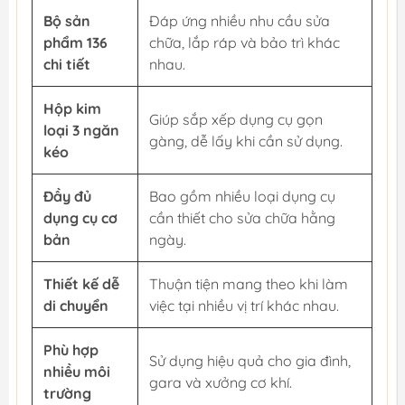
Bộ sản
Đáp ứng nhiều nhu cầu sửa
phẩm 136
chữa, lắp ráp và bảo trì khác
chi tiết
nhau.
Hộp kim
Giúp sắp xếp dụng cụ gọn
loại 3 ngăn
gàng, dễ lấy khi cần sử dụng.
kéo
Đầy đủ
Bao gồm nhiều loại dụng cụ
dụng cụ cơ
cần thiết cho sửa chữa hằng
bản
ngày.
Thiết kế dễ
Thuận tiện mang theo khi làm
di chuyển
việc tại nhiều vị trí khác nhau.
Phù hợp
Sử dụng hiệu quả cho gia đình,
nhiều môi
gara và xưởng cơ khí.
trường