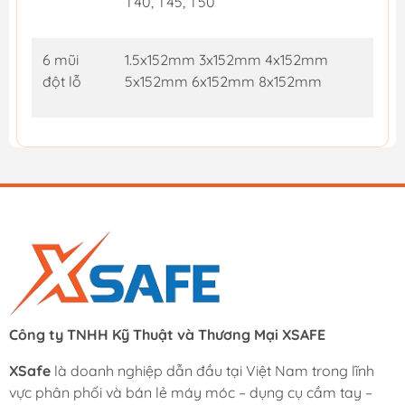
T40, T45, T50
6 mũi
1.5x152mm 3x152mm 4x152mm
đột lỗ
5x152mm 6x152mm 8x152mm
Công ty TNHH Kỹ Thuật và Thương Mại XSAFE
XSafe
là doanh nghiệp dẫn đầu tại Việt Nam trong lĩnh
vực phân phối và bán lẻ máy móc – dụng cụ cầm tay –