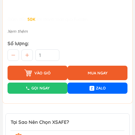
Giảm đến
50K
khi thanh toán qua Fundiin.
Xem thêm
Số lượng:
VÀO GIỎ
MUA NGAY
GỌI NGAY
ZALO
Z
Tại Sao Nên Chọn XSAFE?