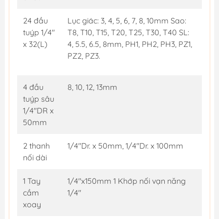
24 đầu
Lục giác: 3, 4, 5, 6, 7, 8, 10mm Sao:
tuýp 1/4"
T8, T10, T15, T20, T25, T30, T40 SL:
x 32(L)
4, 5.5, 6.5, 8mm, PH1, PH2, PH3, PZ1,
PZ2, PZ3.
4 đầu
8, 10, 12, 13mm
tuýp sâu
1/4"DR x
50mm
2 thanh
1/4"Dr. x 50mm, 1/4"Dr. x 100mm
nối dài
1 Tay
1/4"x150mm 1 Khớp nối vạn năng
cầm
1/4"
xoay