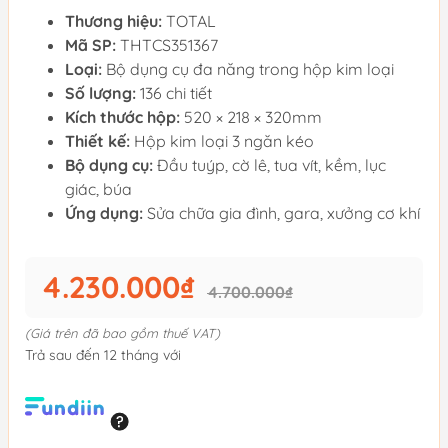
Thương hiệu:
TOTAL
Mã SP:
THTCS351367
Loại:
Bộ dụng cụ đa năng trong hộp kim loại
Số lượng:
136 chi tiết
Kích thước hộp:
520 × 218 × 320mm
Thiết kế:
Hộp kim loại 3 ngăn kéo
Bộ dụng cụ:
Đầu tuýp, cờ lê, tua vít, kềm, lục
giác, búa
Ứng dụng:
Sửa chữa gia đình, gara, xưởng cơ khí
4.230.000₫
4.700.000₫
(Giá trên đã bao gồm thuế VAT)
Trả sau đến 12 tháng với