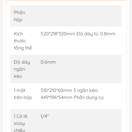
Phần
hộp
Kích
520*218*320mm Độ dày tủ: 0.8mm
thước
tổng thể
Độ dày
0.6mm
ngăn
kéo
1 mặt
510*210*60mm 3 ngăn kéo:
trên hộp
449*196*54mm Phần dụng cụ:
1 Cờ lê
1/4"
xoay
chiều