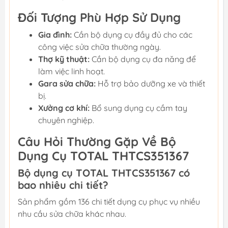
Đối Tượng Phù Hợp Sử Dụng
Gia đình:
Cần bộ dụng cụ đầy đủ cho các
công việc sửa chữa thường ngày.
Thợ kỹ thuật:
Cần bộ dụng cụ đa năng để
làm việc linh hoạt.
Gara sửa chữa:
Hỗ trợ bảo dưỡng xe và thiết
bị.
Xưởng cơ khí:
Bổ sung dụng cụ cầm tay
chuyên nghiệp.
Câu Hỏi Thường Gặp Về Bộ
Dụng Cụ TOTAL THTCS351367
Bộ dụng cụ TOTAL THTCS351367 có
bao nhiêu chi tiết?
Sản phẩm gồm 136 chi tiết dụng cụ phục vụ nhiều
nhu cầu sửa chữa khác nhau.