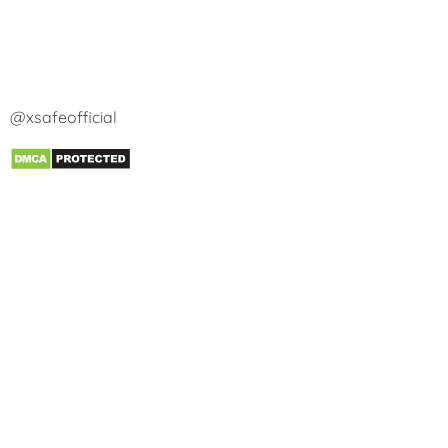
@xsafeofficial