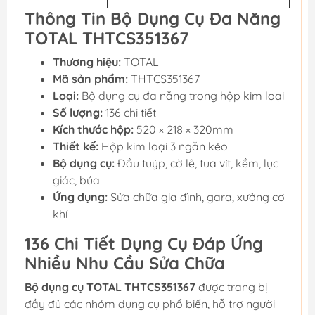
Thông Tin Bộ Dụng Cụ Đa Năng
TOTAL THTCS351367
Thương hiệu:
TOTAL
Mã sản phẩm:
THTCS351367
Loại:
Bộ dụng cụ đa năng trong hộp kim loại
Số lượng:
136 chi tiết
Kích thước hộp:
520 × 218 × 320mm
Thiết kế:
Hộp kim loại 3 ngăn kéo
Bộ dụng cụ:
Đầu tuýp, cờ lê, tua vít, kềm, lục
giác, búa
Ứng dụng:
Sửa chữa gia đình, gara, xưởng cơ
khí
136 Chi Tiết Dụng Cụ Đáp Ứng
Nhiều Nhu Cầu Sửa Chữa
Bộ dụng cụ TOTAL THTCS351367
được trang bị
đầy đủ các nhóm dụng cụ phổ biến, hỗ trợ người