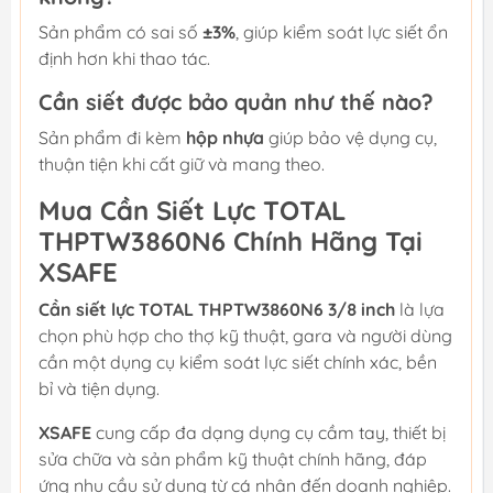
Sản phẩm có sai số
±3%
, giúp kiểm soát lực siết ổn
định hơn khi thao tác.
Cần siết được bảo quản như thế nào?
Sản phẩm đi kèm
hộp nhựa
giúp bảo vệ dụng cụ,
thuận tiện khi cất giữ và mang theo.
Mua Cần Siết Lực TOTAL
THPTW3860N6 Chính Hãng Tại
XSAFE
Cần siết lực TOTAL THPTW3860N6 3/8 inch
là lựa
chọn phù hợp cho thợ kỹ thuật, gara và người dùng
cần một dụng cụ kiểm soát lực siết chính xác, bền
bỉ và tiện dụng.
XSAFE
cung cấp đa dạng dụng cụ cầm tay, thiết bị
sửa chữa và sản phẩm kỹ thuật chính hãng, đáp
ứng nhu cầu sử dụng từ cá nhân đến doanh nghiệp.