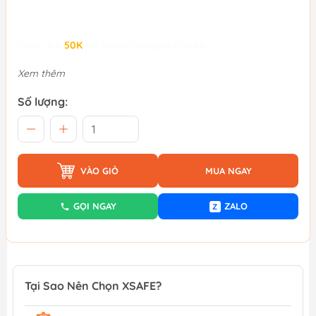
Giảm đến
50K
khi thanh toán qua Fundiin.
Xem thêm
Số lượng:
VÀO GIỎ
MUA NGAY
GỌI NGAY
ZALO
Z
Tại Sao Nên Chọn XSAFE?