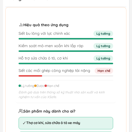
Hiệu quả theo ứng dụng
Siết bu lông với lực chính xác
Lý tưởng
Kiểm soát mô-men xoắn khi lắp ráp
Lý tưởng
Hỗ trợ sửa chữa ô tô, cơ khí
Lý tưởng
Siết các mối ghép công nghiệp tải nặng
Hạn chế
Lý tưởng
Được
Hạn chế
Đánh giá dựa trên thông số kỹ thuật nhà sản xuất và kinh
nghiệm tư vấn của XSafe.
Sản phẩm này dành cho ai?
✓
Thợ cơ khí, sửa chữa ô tô xe máy