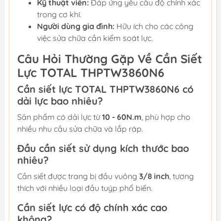
Kỹ thuật viên:
Đáp ứng yêu cầu độ chính xác
trong cơ khí.
Người dùng gia đình:
Hữu ích cho các công
việc sửa chữa cần kiểm soát lực.
Câu Hỏi Thường Gặp Về Cần Siết
Lực TOTAL THPTW3860N6
Cần siết lực TOTAL THPTW3860N6 có
dải lực bao nhiêu?
Sản phẩm có dải lực từ
10 - 60N.m
, phù hợp cho
nhiều nhu cầu sửa chữa và lắp ráp.
Đầu cần siết sử dụng kích thước bao
nhiêu?
Cần siết được trang bị đầu vuông
3/8 inch
, tương
thích với nhiều loại đầu tuýp phổ biến.
Cần siết lực có độ chính xác cao
không?