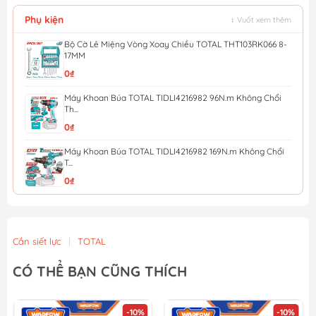
Phụ kiện
↕ Vuốt xem thêm
Bộ Cờ Lê Miệng Vòng Xoay Chiều TOTAL THT103RK066 8-
17MM
0₫
Máy Khoan Búa TOTAL TIDLI4216982 96N.m Không Chổi
Th...
0₫
Máy Khoan Búa TOTAL TIDLI4216982 169N.m Không Chổi
T...
0₫
Máy khoan búa dùng pin 20V 136Nm TOTAL TIDLI201368 (...
4.437.000₫
4.930.000₫
Cần siết lực
|
TOTAL
Bộ 5 kìm tay cầm TPR chuyên dụng TOTAL THT2K0588
CÓ THỂ BẠN CŨNG THÍCH
432.000₫
480.000₫
-10%
-10%