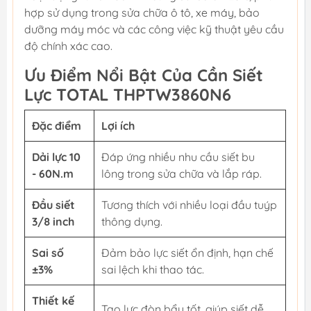
hợp sử dụng trong sửa chữa ô tô, xe máy, bảo
dưỡng máy móc và các công việc kỹ thuật yêu cầu
độ chính xác cao.
Ưu Điểm Nổi Bật Của Cần Siết
Lực TOTAL THPTW3860N6
Đặc điểm
Lợi ích
Dải lực 10
Đáp ứng nhiều nhu cầu siết bu
- 60N.m
lông trong sửa chữa và lắp ráp.
Đầu siết
Tương thích với nhiều loại đầu tuýp
3/8 inch
thông dụng.
Sai số
Đảm bảo lực siết ổn định, hạn chế
±3%
sai lệch khi thao tác.
Thiết kế
Tạo lực đòn bẩy tốt, giúp siết dễ