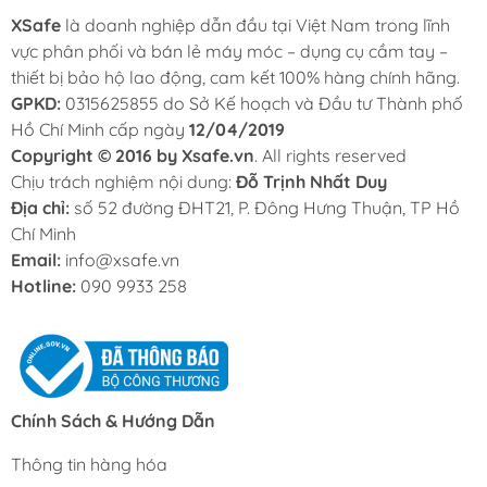
XSafe
là doanh nghiệp dẫn đầu tại Việt Nam trong lĩnh
vực phân phối và bán lẻ máy móc – dụng cụ cầm tay –
thiết bị bảo hộ lao động, cam kết 100% hàng chính hãng.
GPKD:
0315625855 do Sở Kế hoạch và Đầu tư Thành phố
Hồ Chí Minh cấp ngày
12/04/2019
Copyright © 2016 by Xsafe.vn
. All rights reserved
Chịu trách nghiệm nội dung:
Đỗ Trịnh Nhất Duy
Địa chỉ:
số 52 đường ĐHT21, P. Đông Hưng Thuận, TP Hồ
Chí Minh
Email:
info@xsafe.vn
Hotline:
090 9933 258
Chính Sách & Hướng Dẫn
Thông tin hàng hóa