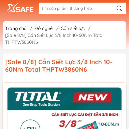
Trang chủ
/
Đồ nghề
/
Cần siết lực
/
[Sale 8/8] Cần Siết Lực 3/8 Inch 10-60Nm Total
THPTW3860N6
[Sale 8/8] Cần Siết Lực 3/8 Inch 10-
60Nm Total THPTW3860N6