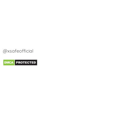
@xsafeofficial