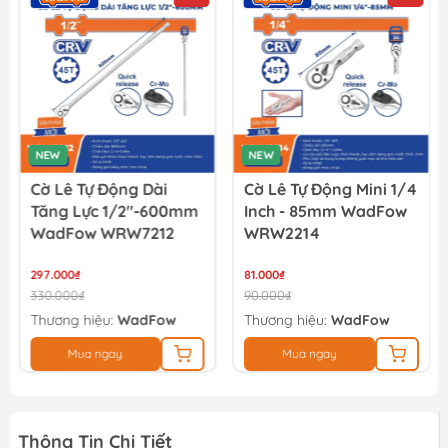
Cờ lê lực Total THT106386 3/8
130.500₫
145.000₫
NEW
NEW
Cờ Lê Tự Động Dài
Cờ Lê Tự Động Mini 1/4
Tăng Lực 1/2"-600mm
Inch - 85mm WadFow
WadFow WRW7212
WRW2214
297.000₫
81.000₫
330.000₫
90.000₫
Thương hiệu:
WadFow
Thương hiệu:
WadFow
Mua ngay
Mua ngay
Thông Tin Chi Tiết