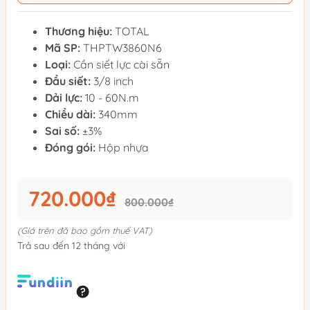
Thương hiệu:
TOTAL
Mã SP:
THPTW3860N6
Loại:
Cần siết lực cài sẵn
Đầu siết:
3/8 inch
Dải lực:
10 - 60N.m
Chiều dài:
340mm
Sai số:
±3%
Đóng gói:
Hộp nhựa
720.000₫
800.000₫
(Giá trên đã bao gồm thuế VAT)
Trả sau đến 12 tháng với