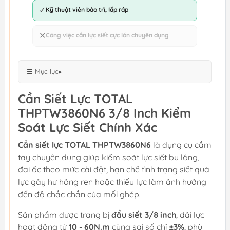
✓
Kỹ thuật viên bảo trì, lắp ráp
✕
Công việc cần lực siết cực lớn chuyên dụng
☰ Mục lục
▸
Cần Siết Lực TOTAL
THPTW3860N6 3/8 Inch Kiểm
Soát Lực Siết Chính Xác
Cần siết lực TOTAL THPTW3860N6
là dụng cụ cầm
tay chuyên dụng giúp kiểm soát lực siết bu lông,
đai ốc theo mức cài đặt, hạn chế tình trạng siết quá
lực gây hư hỏng ren hoặc thiếu lực làm ảnh hưởng
đến độ chắc chắn của mối ghép.
Sản phẩm được trang bị
đầu siết 3/8 inch
, dải lực
hoạt động từ
10 - 60N.m
cùng sai số chỉ
±3%
, phù