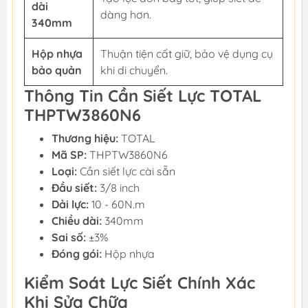
dài
dàng hơn.
340mm
Hộp nhựa
Thuận tiện cất giữ, bảo vệ dụng cụ
bảo quản
khi di chuyển.
Thông Tin Cần Siết Lực TOTAL
THPTW3860N6
Thương hiệu:
TOTAL
Mã SP:
THPTW3860N6
Loại:
Cần siết lực cài sẵn
Đầu siết:
3/8 inch
Dải lực:
10 - 60N.m
Chiều dài:
340mm
Sai số:
±3%
Đóng gói:
Hộp nhựa
Kiểm Soát Lực Siết Chính Xác
Khi Sửa Chữa