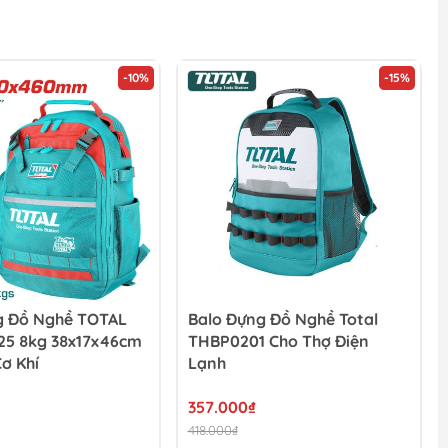
-10%
-15%
g Đồ Nghề TOTAL
Balo Đựng Đồ Nghề Total
5 8kg 38x17x46cm
THBP0201 Cho Thợ Điện
ơ Khí
Lạnh
357.000₫
418.000₫