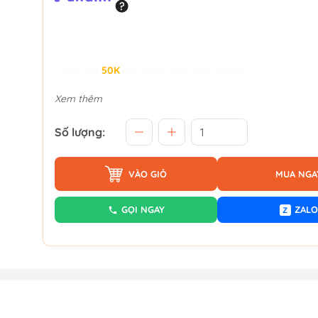
Giảm đến
50K
khi thanh toán qua Fundiin.
Xem thêm
Số lượng:
VÀO GIỎ
MUA NGA
GỌI NGAY
ZALO
Z