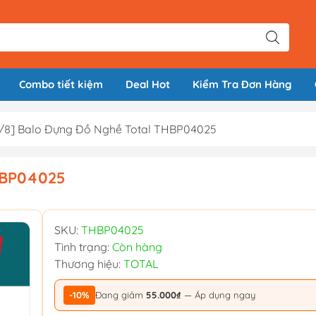
Combo tiết kiệm
Deal Hot
Kiểm Tra Đơn Hàng
8/8] Balo Đựng Đồ Nghề Total THBP04025
HBP04025
SKU:
THBP04025
Tình trạng:
Còn hàng
Thương hiệu:
TOTAL
-10%
Đang giảm
55.000₫
— Áp dụng ngay