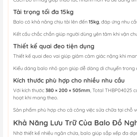
Tải trọng tối đa 15kg
Balo có khả năng chịu tải lên đến
15kg
, đáp ứng nhu cầ
Kết cấu chắc chắn giúp người dùng yên tâm khi vận chuyể
Thiết kế quai đeo tiện dụng
Thiết kế quai đeo vai giúp giảm cảm giác nặng khi mang
Kiểu dáng balo nhỏ gọn giúp dễ dàng di chuyển trong 
Kích thước phù hợp cho nhiều nhu cầu
Với kích thước
380 × 200 × 505mm
, Total THBP04025 c
hoạt khi mang theo.
Sản phẩm phù hợp cho cả công việc sửa chữa tại chỗ và
Khả Năng Lưu Trữ Của Balo Đồ Ng
Nhờ thiết kế nhiều ngăn chứa, balo giúp sắp xếp đa dạ