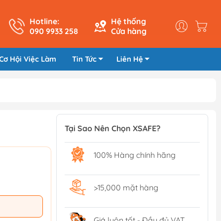
Hotline:
Hệ thống
090 9933 258
Cửa hàng
Cơ Hội Việc Làm
Tin Tức
Liên Hệ
Tại Sao Nên Chọn XSAFE?
100% Hàng chính hãng
>15,000 mặt hàng
Giá luôn tốt - Đầy đủ VAT