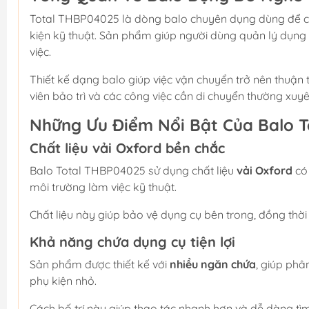
Total THBP04025 là dòng balo chuyên dụng dùng để chứ
kiện kỹ thuật. Sản phẩm giúp người dùng quản lý dụng 
việc.
Thiết kế dạng balo giúp việc vận chuyển trở nên thuận ti
viên bảo trì và các công việc cần di chuyển thường xuyê
Những Ưu Điểm Nổi Bật Của Balo 
Chất liệu vải Oxford bền chắc
Balo Total THBP04025 sử dụng chất liệu
vải Oxford
có 
môi trường làm việc kỹ thuật.
Chất liệu này giúp bảo vệ dụng cụ bên trong, đồng thời
Khả năng chứa dụng cụ tiện lợi
Sản phẩm được thiết kế với
nhiều ngăn chứa
, giúp phâ
phụ kiện nhỏ.
Cách bố trí này giúp thao tác nhanh hơn và dễ dàng tì