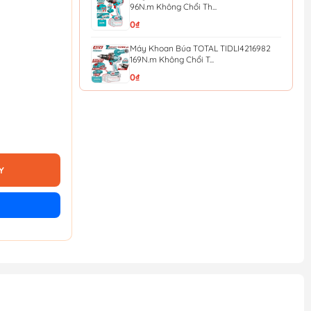
96N.m Không Chổi Th...
0₫
Máy Khoan Búa TOTAL TIDLI4216982
169N.m Không Chổi T...
0₫
Máy khoan búa dùng pin 20V 136Nm
TOTAL TIDLI201368 (...
4.437.000₫
4.930.000₫
Bộ 5 kìm tay cầm TPR chuyên dụng
TOTAL THT2K0588
Y
432.000₫
480.000₫
Cờ lê lực Total THT106386 3/8
130.500₫
145.000₫