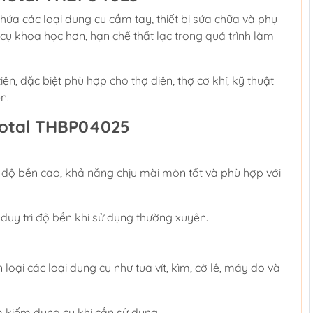
a các loại dụng cụ cầm tay, thiết bị sửa chữa và phụ
cụ khoa học hơn, hạn chế thất lạc trong quá trình làm
ện, đặc biệt phù hợp cho thợ điện, thợ cơ khí, kỹ thuật
n.
Total THBP04025
độ bền cao, khả năng chịu mài mòn tốt và phù hợp với
 duy trì độ bền khi sử dụng thường xuyên.
n loại các loại dụng cụ như tua vít, kìm, cờ lê, máy đo và
m kiếm dụng cụ khi cần sử dụng.