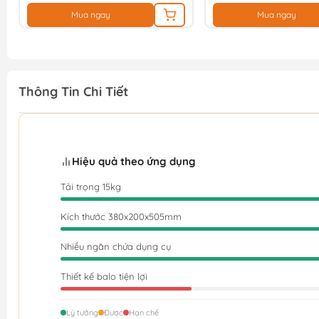
Mua ngay
Mua ngay
Thông Tin Chi Tiết
Hiệu quả theo ứng dụng
Tải trọng 15kg
Kích thước 380x200x505mm
Nhiều ngăn chứa dụng cụ
Thiết kế balo tiện lợi
Lý tưởng
Được
Hạn chế