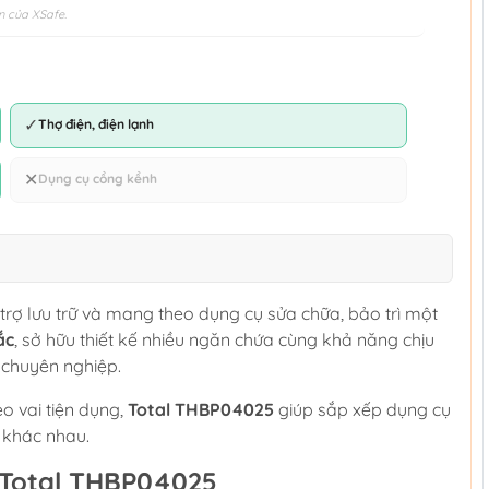
n của XSafe.
✓
Thợ điện, điện lạnh
✕
Dụng cụ cồng kềnh
rợ lưu trữ và mang theo dụng cụ sửa chữa, bảo trì một
ắc
, sở hữu thiết kế nhiều ngăn chứa cùng khả năng chịu
 chuyên nghiệp.
eo vai tiện dụng,
Total THBP04025
giúp sắp xếp dụng cụ
í khác nhau.
 Total THBP04025