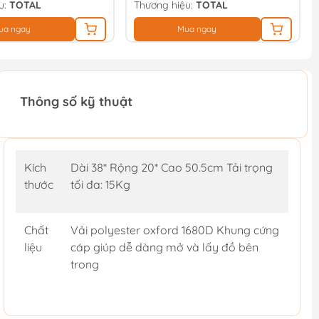
u:
TOTAL
Thương hiệu:
TOTAL
ua ngay
Mua ngay
Thông số kỹ thuật
Kích
Dài 38* Rộng 20* Cao 50.5cm Tải trọng
thước
tối đa: 15Kg
Chất
Vải polyester oxford 1680D Khung cứng
liệu
cáp giúp dễ dàng mở và lấy đồ bên
trong