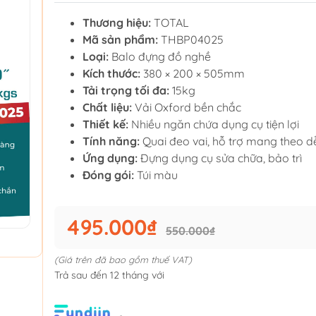
Thương hiệu:
TOTAL
Mã sản phẩm:
THBP04025
Loại:
Balo đựng đồ nghề
Kích thước:
380 × 200 × 505mm
Tải trọng tối đa:
15kg
Chất liệu:
Vải Oxford bền chắc
Thiết kế:
Nhiều ngăn chứa dụng cụ tiện lợi
Tính năng:
Quai đeo vai, hỗ trợ mang theo 
Ứng dụng:
Đựng dụng cụ sửa chữa, bảo trì
Đóng gói:
Túi màu
495.000₫
550.000₫
(Giá trên đã bao gồm thuế VAT)
Trả sau đến 12 tháng với