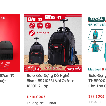
HOT
 37cm Tải
Balo Kéo Đựng Đồ Nghề
Balo Đựn
huật
Bison BS710281 Vải Oxford
THBP0202
1680D 2 Lớp
Cho Thợ C
399.600₫
1.481.000₫
444.000₫
Thương hiệu:
Bison