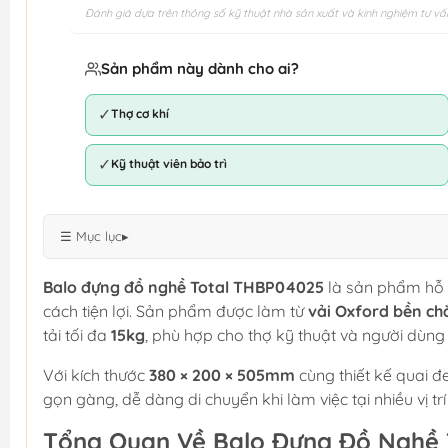
Đánh giá dựa trên thông số kỹ thuật nhà sản xuất và kinh nghiệm tư vấ
Sản phẩm này dành cho ai?
✓
Thợ cơ khí
✓
Kỹ thuật viên bảo trì
☰ Mục lục
▸
Balo đựng đồ nghề Total THBP04025
là sản phẩm hỗ t
cách tiện lợi. Sản phẩm được làm từ
vải Oxford bền ch
tải tối đa
15kg
, phù hợp cho thợ kỹ thuật và người dùng
Với kích thước
380 × 200 × 505mm
cùng thiết kế quai đ
gọn gàng, dễ dàng di chuyển khi làm việc tại nhiều vị tr
Tổng Quan Về Balo Đựng Đồ Nghề