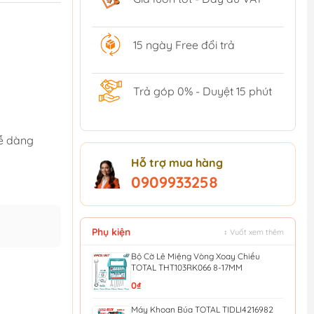
15 ngày Free đổi trả
Trả góp 0% - Duyệt 15 phút
dễ dàng
Hỗ trợ mua hàng
0909933258
Phụ kiện
↕ Vuốt xem thêm
Bộ Cờ Lê Miệng Vòng Xoay Chiều
TOTAL THT103RK066 8-17MM
0₫
Máy Khoan Búa TOTAL TIDLI4216982