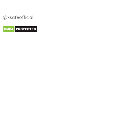
@xsafeofficial