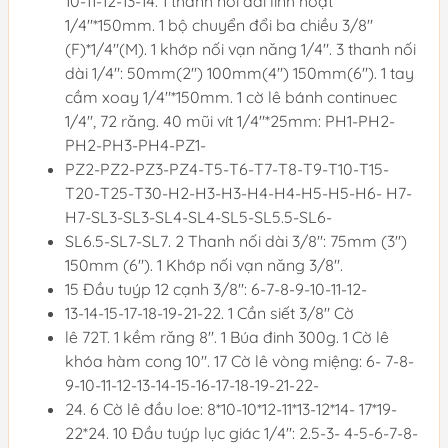
10-11-12-13-14. 1 thanh nối dài linh hoạt
1/4"*150mm. 1 bộ chuyển đổi ba chiều 3/8"
(F)*1/4"(M). 1 khớp nối vạn năng 1/4". 3 thanh nối
dài 1/4": 50mm(2") 100mm(4") 150mm(6"). 1 tay
cầm xoay 1/4"*150mm. 1 cờ lê bánh continuec
1/4", 72 răng. 40 mũi vít 1/4"*25mm: PH1-PH2-
PH2-PH3-PH4-PZ1-
PZ2-PZ2-PZ3-PZ4-T5-T6-T7-T8-T9-T10-T15-
T20-T25-T30-H2-H3-H3-H4-H4-H5-H5-H6- H7-
H7-SL3-SL3-SL4-SL4-SL5-SL5.5-SL6-
SL6.5-SL7-SL7. 2 Thanh nối dài 3/8": 75mm (3")
150mm (6"). 1 Khớp nối vạn năng 3/8".
15 Đầu tuýp 12 cạnh 3/8": 6-7-8-9-10-11-12-
13-14-15-17-18-19-21-22. 1 Cần siết 3/8" Cờ
lê 72T. 1 kềm răng 8". 1 Búa đinh 300g. 1 Cờ lê
khóa hàm cong 10". 17 Cờ lê vòng miệng: 6- 7-8-
9-10-11-12-13-14-15-16-17-18-19-21-22-
24. 6 Cờ lê đầu loe: 8*10-10*12-11*13-12*14- 17*19-
22*24. 10 Đầu tuýp lục giác 1/4": 2.5-3- 4-5-6-7-8-