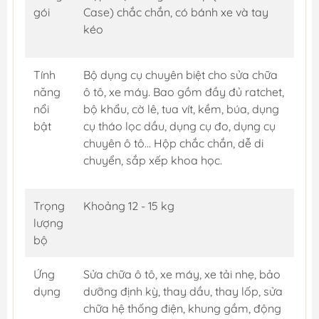
gói
Case) chắc chắn, có bánh xe và tay
kéo
Tính
Bộ dụng cụ chuyên biệt cho sửa chữa
năng
ô tô, xe máy. Bao gồm đầy đủ ratchet,
nổi
bộ khẩu, cờ lê, tua vít, kềm, búa, dụng
bật
cụ tháo lọc dầu, dụng cụ đo, dụng cụ
chuyên ô tô... Hộp chắc chắn, dễ di
chuyển, sắp xếp khoa học.
Trọng
Khoảng 12 - 15 kg
lượng
bộ
Ứng
Sửa chữa ô tô, xe máy, xe tải nhẹ, bảo
dụng
dưỡng định kỳ, thay dầu, thay lốp, sửa
chữa hệ thống điện, khung gầm, động