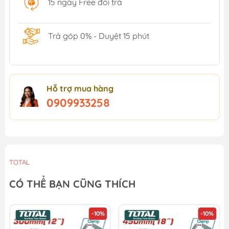
15 ngày Free đổi trả
Trả góp 0% - Duyệt 15 phút
Hỗ trợ mua hàng
0909933258
TOTAL
CÓ THỂ BẠN CŨNG THÍCH
-10%
-10%