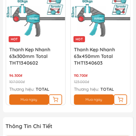
HOT
HOT
Thanh Kẹp Nhanh
Thanh Kẹp Nhanh
63x300mm Total
63x450mm Total
THT1340602
THT1340603
96.300₫
110.700₫
107.000₫
123.000₫
Thương hiệu:
TOTAL
Thương hiệu:
TOTAL
Mua ngay
Mua ngay
Thông Tin Chi Tiết