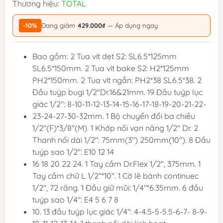
Thương hiệu:
TOTAL
-10%
Đang giảm
429.000₫
— Áp dụng ngay
Bao gồm: 2 Tua vít dẹt S2: SL6.5*125mm
SL6.5*150mm. 2 Tua vít bake S2: H2*125mm
PH2*150mm. 2 Tua vít ngắn: PH2*38 SL6.5*38. 2
Đầu tuýp bugi 1/2"Dr.16&21mm. 19 Đầu tuýp lục
giác 1/2": 8-10-11-12-13-14-15-16-17-18-19-20-21-22-
23-24-27-30-32mm. 1 Bộ chuyển đổi ba chiều
1/2"(F)*3/8"(M). 1 Khớp nối vạn năng 1/2" Dr. 2
Thanh nối dài 1/2": 75mm(3") 250mm(10"). 8 Đầu
tuýp sao 1/2": E10 12 14
16 18 20 22 24. 1 Tay cầm Dr.Flex 1/2", 375mm. 1
Tay cầm chữ L 1/2"*10". 1 Cờ lê bánh continuec
1/2", 72 răng. 1 Đầu giữ mũi: 1/4"*6.35mm. 6 đầu
tuýp sao 1/4": E4 5 6 7 8
10. 13 đầu tuýp lục giác 1/4": 4-4.5-5-5.5-6-7- 8-9-