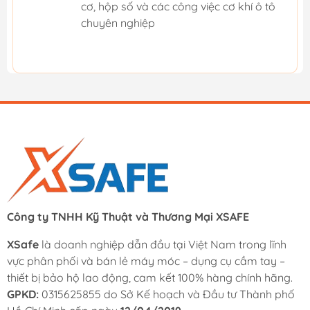
cơ, hộp số và các công việc cơ khí ô tô
chuyên nghiệp
Công ty TNHH Kỹ Thuật và Thương Mại XSAFE
XSafe
là doanh nghiệp dẫn đầu tại Việt Nam trong lĩnh
vực phân phối và bán lẻ máy móc – dụng cụ cầm tay –
thiết bị bảo hộ lao động, cam kết 100% hàng chính hãng.
GPKD:
0315625855 do Sở Kế hoạch và Đầu tư Thành phố