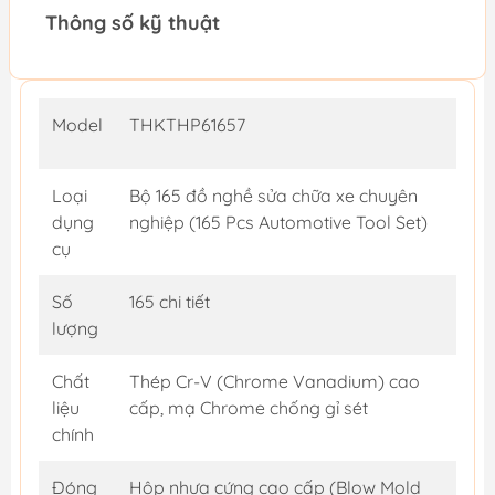
Thông số kỹ thuật
Model
THKTHP61657
Loại
Bộ 165 đồ nghề sửa chữa xe chuyên
dụng
nghiệp (165 Pcs Automotive Tool Set)
cụ
Số
165 chi tiết
lượng
Chất
Thép Cr-V (Chrome Vanadium) cao
liệu
cấp, mạ Chrome chống gỉ sét
chính
Đóng
Hộp nhựa cứng cao cấp (Blow Mold