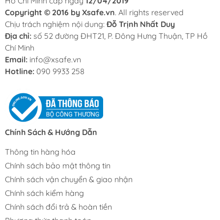
Hồ Chí Minh cấp ngày
12/04/2019
Copyright © 2016 by Xsafe.vn
. All rights reserved
Chịu trách nghiệm nội dung:
Đỗ Trịnh Nhất Duy
Địa chỉ:
số 52 đường ĐHT21, P. Đông Hưng Thuận, TP Hồ
Chí Minh
Email:
info@xsafe.vn
Hotline:
090 9933 258
Chính Sách & Hướng Dẫn
Thông tin hàng hóa
Chính sách bảo mật thông tin
Chính sách vận chuyển & giao nhận
Chính sách kiểm hàng
Chính sách đổi trả & hoàn tiền