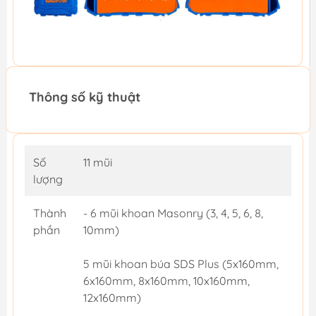
Thông số kỹ thuật
Số
11 mũi
lượng
Thành
- 6 mũi khoan Masonry (3, 4, 5, 6, 8,
phần
10mm)
5 mũi khoan búa SDS Plus (5x160mm,
6x160mm, 8x160mm, 10x160mm,
12x160mm)