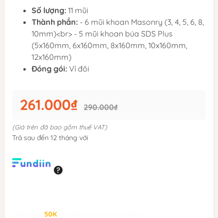
Số lượng:
11 mũi
Thành phần:
- 6 mũi khoan Masonry (3, 4, 5, 6, 8,
10mm)<br> - 5 mũi khoan búa SDS Plus
(5x160mm, 6x160mm, 8x160mm, 10x160mm,
12x160mm)
Đóng gói:
Vỉ đôi
261.000₫
290.000₫
(Giá trên đã bao gồm thuế VAT)
Trả sau đến 12 tháng với
Giảm đến
50K
khi thanh toán qua Fundiin.