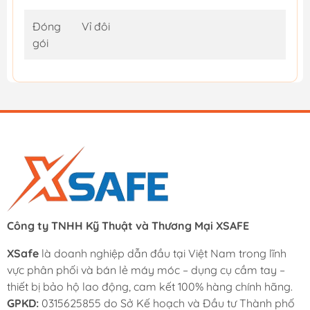
Đóng
Vỉ đôi
gói
Công ty TNHH Kỹ Thuật và Thương Mại XSAFE
XSafe
là doanh nghiệp dẫn đầu tại Việt Nam trong lĩnh
vực phân phối và bán lẻ máy móc – dụng cụ cầm tay –
thiết bị bảo hộ lao động, cam kết 100% hàng chính hãng.
GPKD:
0315625855 do Sở Kế hoạch và Đầu tư Thành phố