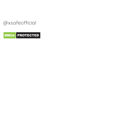
@xsafeofficial