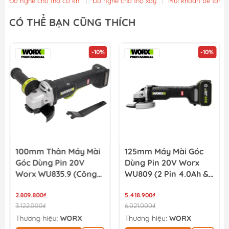
Đồ nghề cho thợ cơ khí
|
Đồ nghề cho thợ xây
|
Mũi khoan bê tông
CÓ THỂ BẠN CŨNG THÍCH
-10%
-10%
100mm Thân Máy Mài
125mm Máy Mài Góc
Góc Dùng Pin 20V
Dùng Pin 20V Worx
Worx WU835.9 (Công
WU809 (2 Pin 4.0Ah &
Tắc Bóp)
Sạc)
2.809.800₫
5.418.900₫
3.122.000₫
6.021.000₫
Thương hiệu:
WORX
Thương hiệu:
WORX