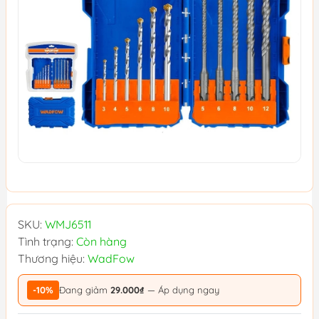
SKU:
WMJ6511
Tình trạng:
Còn hàng
Thương hiệu:
WadFow
-10%
Đang giảm
29.000₫
— Áp dụng ngay