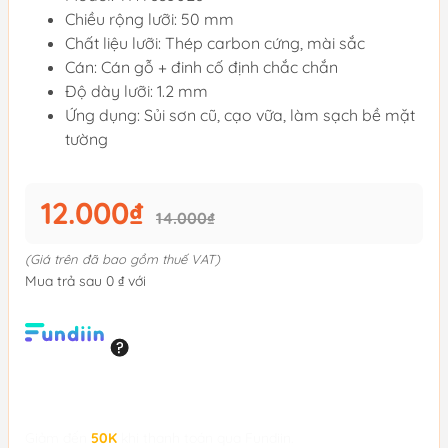
Chiều rộng lưỡi: 50 mm
Chất liệu lưỡi: Thép carbon cứng, mài sắc
Cán: Cán gỗ + đinh cố định chắc chắn
Độ dày lưỡi: 1.2 mm
Ứng dụng: Sủi sơn cũ, cạo vữa, làm sạch bề mặt
tường
12.000₫
14.000₫
(Giá trên đã bao gồm thuế VAT)
Mua trả sau 0 ₫ với
Giảm đến
50K
khi thanh toán qua Fundiin.