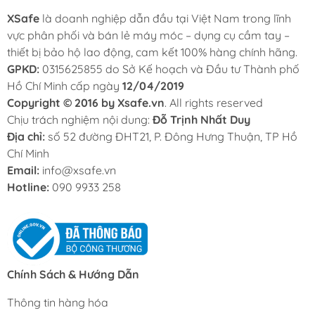
XSafe
là doanh nghiệp dẫn đầu tại Việt Nam trong lĩnh
vực phân phối và bán lẻ máy móc – dụng cụ cầm tay –
thiết bị bảo hộ lao động, cam kết 100% hàng chính hãng.
GPKD:
0315625855 do Sở Kế hoạch và Đầu tư Thành phố
Hồ Chí Minh cấp ngày
12/04/2019
Copyright © 2016 by Xsafe.vn
. All rights reserved
Chịu trách nghiệm nội dung:
Đỗ Trịnh Nhất Duy
Địa chỉ:
số 52 đường ĐHT21, P. Đông Hưng Thuận, TP Hồ
Chí Minh
Email:
info@xsafe.vn
Hotline:
090 9933 258
Chính Sách & Hướng Dẫn
Thông tin hàng hóa