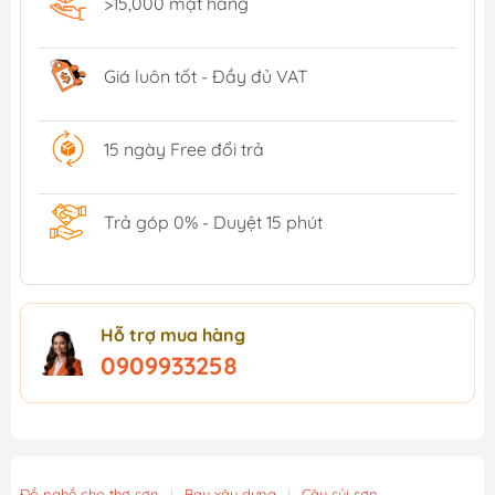
>15,000 mặt hàng
Giá luôn tốt - Đầy đủ VAT
15 ngày Free đổi trả
Trả góp 0% - Duyệt 15 phút
Hỗ trợ mua hàng
0909933258
Đồ nghề cho thợ sơn
|
Bay xây dựng
|
Cây sủi sơn