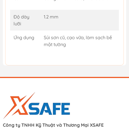
Độ dày
1.2 mm
lưỡi
Ứng dụng
Sủi sơn cũ, cạo vữa, làm sạch bề
mặt tường
Công ty TNHH Kỹ Thuật và Thương Mại XSAFE