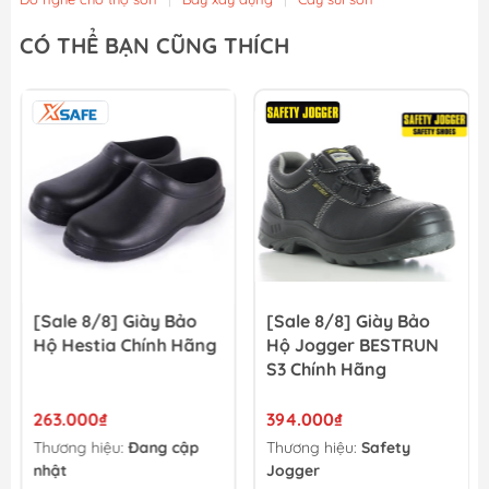
CÓ THỂ BẠN CŨNG THÍCH
[Sale 8/8] Giày Bảo
[Sale 8/8] Giày Bảo
Hộ Hestia Chính Hãng
Hộ Jogger BESTRUN
S3 Chính Hãng
263.000₫
394.000₫
Thương hiệu:
Đang cập
Thương hiệu:
Safety
nhật
Jogger