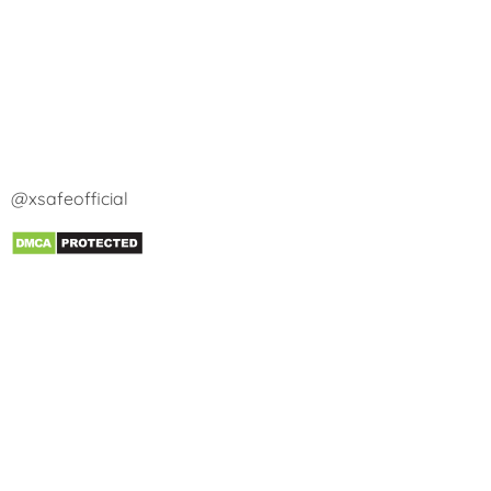
@xsafeofficial