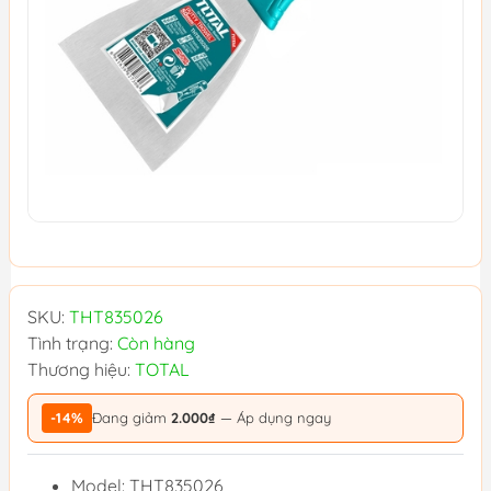
SKU:
THT835026
Tình trạng:
Còn hàng
Thương hiệu:
TOTAL
-14%
Đang giảm
2.000₫
— Áp dụng ngay
Model: THT835026