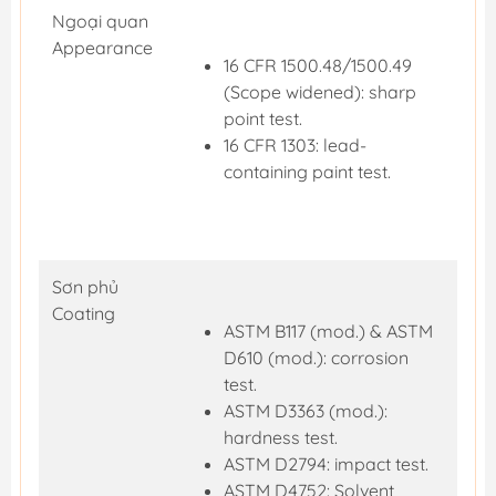
Ngoại quan
Appearance
16 CFR 1500.48/1500.49
(Scope widened): sharp
point test.
16 CFR 1303: lead-
containing paint test.
Sơn phủ
Coating
ASTM B117 (mod.) & ASTM
D610 (mod.): corrosion
test.
ASTM D3363 (mod.):
hardness test.
ASTM D2794: impact test.
ASTM D4752: Solvent