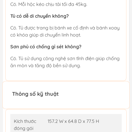
Có. Mỗi hộc kéo chịu tải tối đa 45kg.
Tủ có dễ di chuyển không?
Có. Tủ được trang bị bánh xe cố định và bánh xoay
có khóa giúp di chuyển linh hoạt.
Sơn phủ có chống gỉ sét không?
Có. Tủ sử dụng công nghệ sơn tĩnh điện giúp chống
ăn mòn và tăng độ bền sử dụng.
Thông số kỹ thuật
Kích thước
157.2 W x 64.8 D x 77.5 H
đóng gói