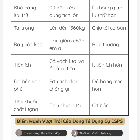
Khả năng
09 hộc kéo
Ít không gian
lưu trữ
dung tích lớn
lưu trữ hơn
Tải trọng
Lên đến 1360kg
Chịu tải cơ bản
Ray giảm chấn
Ray hộc kéo
Ray thường
êm ái
Có vách lưới và
Tiện ích
Ít tiện ích hơn
ổ cắm điện
Độ bền sơn
Sơn tĩnh điện
Dễ bong tróc
phủ
chống gỉ
hơn
Tiêu chuẩn
Tiêu chuẩn Mỹ
Cơ bản
chất lượng