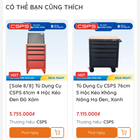
CÓ THỂ BẠN CŨNG THÍCH
HOT
HOT
[Sale 8/8] Tủ Dụng Cụ
Tủ Dụng Cụ CSPS 76cm
CSPS 61cm 4 Hộc Kéo
5 Hộc Kéo Không
Đen Đỏ Xám
Nâng Hạ Đen, Xanh
3.755.000₫
7.115.000₫
Thương hiệu:
CSPS
Thương hiệu:
CSPS
Mua ngay
Mua ngay