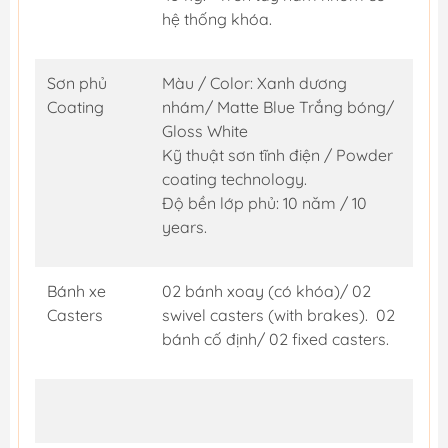
hệ thống khóa.
Sơn phủ
Màu / Color: Xanh dương
Coating
nhám/ Matte Blue Trắng bóng/
Gloss White
Kỹ thuật sơn tĩnh điện / Powder
coating technology.
Độ bền lớp phủ: 10 năm / 10
years.
Bánh xe
02 bánh xoay (có khóa)/ 02
Casters
swivel casters (with brakes). 02
bánh cố định/ 02 fixed casters.