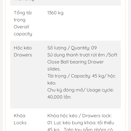
Tổng tải
1360 kg.
trọng
Overall
capacity
Hộc kéo
Số lượng / Quantity: 09
Drawers
Sử dụng thanh trượt rút êm /Soft
Close Ball bearing Drawer
slides.
Tải trọng / Capacity: 45 kg/ hộc
kéo.
Chu kỳ đóng mở/ Usage cycle:
40,000 lần.
Khóa
Khóa hộc kéo / Drawers lock:
Locks
01. Lực kéo bung khóa: tối thiểu
45 kg. Trên tay nắm nhôm có