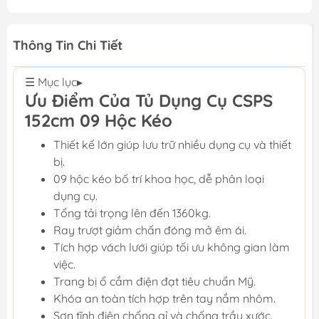
Thông Tin Chi Tiết
☰ Mục lục
▸
Ưu Điểm Của Tủ Dụng Cụ CSPS
152cm 09 Hộc Kéo
Thiết kế lớn giúp lưu trữ nhiều dụng cụ và thiết
bị.
09 hộc kéo bố trí khoa học, dễ phân loại
dụng cụ.
Tổng tải trọng lên đến 1360kg.
Ray trượt giảm chấn đóng mở êm ái.
Tích hợp vách lưới giúp tối ưu không gian làm
việc.
Trang bị ổ cắm điện đạt tiêu chuẩn Mỹ.
Khóa an toàn tích hợp trên tay nắm nhôm.
Sơn tĩnh điện chống gỉ và chống trầy xước.