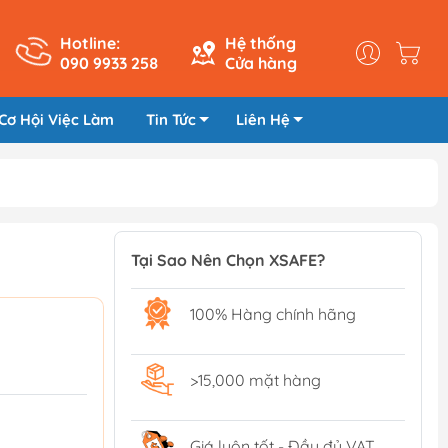
Hotline:
Hệ thống
090 9933 258
Cửa hàng
Cơ Hội Việc Làm
Tin Tức
Liên Hệ
Tại Sao Nên Chọn XSAFE?
100% Hàng chính hãng
>15,000 mặt hàng
Giá luôn tốt - Đầy đủ VAT