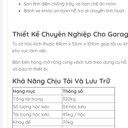
Sơn tĩnh điện chống trầy và hạn chế ăn mòn.
Bánh xe khóa an toàn hỗ trợ di chuyển linh hoạt.
Thiết Kế Chuyên Nghiệp Cho Gara
Tủ sở hữu kích thước 84cm x 51cm x 101cm giúp tối ưu
khu vực làm việc.
Bàn bên hông mở rộng cùng vách lưới treo dụng cụ hỗ t
và bảo trì thiết bị.
Khả Năng Chịu Tải Và Lưu Trữ
Hạng mục
Thông số
Tổng tải trọng
320kg
Số lượng hộc kéo
04 hộc kéo
Tải trọng hộc kéo
45kg / hộc
Khay đế
70kg