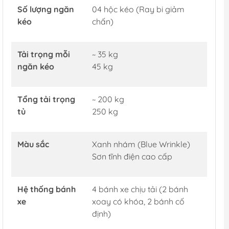
Số lượng ngăn
04 hộc kéo (Ray bi giảm
kéo
chấn)
Tải trọng mỗi
~ 35 kg
ngăn kéo
45 kg
Tổng tải trọng
~ 200 kg
tủ
250 kg
Màu sắc
Xanh nhám (Blue Wrinkle)
Sơn tĩnh điện cao cấp
Hệ thống bánh
4 bánh xe chịu tải (2 bánh
xe
xoay có khóa, 2 bánh cố
định)