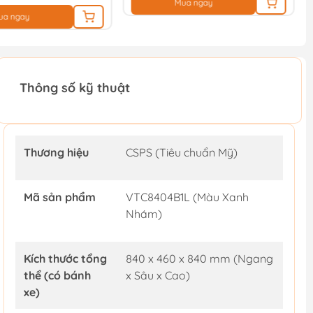
ua ngay
Mua ngay
Thông số kỹ thuật
Thương hiệu
CSPS (Tiêu chuẩn Mỹ)
Mã sản phẩm
VTC8404B1L (Màu Xanh
Nhám)
Kích thước tổng
840 x 460 x 840 mm (Ngang
thể (có bánh
x Sâu x Cao)
xe)