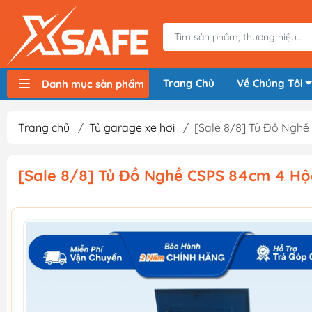
Trang Chủ
Về Chúng Tôi
Danh mục sản phẩm
Máy nén khí, bơm hơi
Máy hàn điện
Thiết bị nâng hạ, vận chuyển
Thiết bị đo
Thiết bị dùng điện
Thiết bị dùng pin
Thiết bị đựng lưu trữ
Thiết bị bảo hộ lao động
Trang chủ
/
Tủ garage xe hơi
/
[Sale 8/8] Tủ Đồ Ngh
[Sale 8/8] Tủ Đồ Nghề CSPS 84cm 4 H