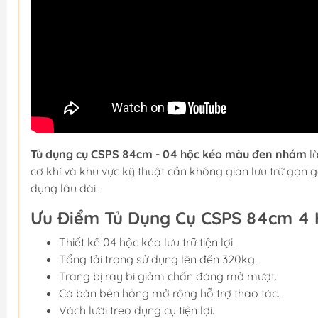
Tủ dụng cụ CSPS 84cm - 04 hộc kéo màu đen nhám
l
cơ khí và khu vực kỹ thuật cần không gian lưu trữ gọn gà
dụng lâu dài.
Ưu Điểm Tủ Dụng Cụ CSPS 84cm 4 
Thiết kế 04 hộc kéo lưu trữ tiện lợi.
Tổng tải trọng sử dụng lên đến 320kg.
Trang bị ray bi giảm chấn đóng mở mượt.
Có bàn bên hông mở rộng hỗ trợ thao tác.
Vách lưới treo dụng cụ tiện lợi.