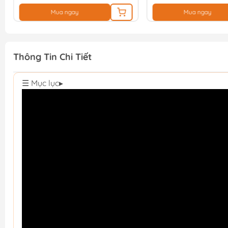
Mua ngay
Mua ngay
Thông Tin Chi Tiết
☰ Mục lục
▸