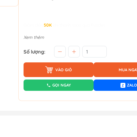
Giảm đến
50K
khi thanh toán qua Fundiin.
Xem thêm
Số lượng:
VÀO GIỎ
MUA NGA
GỌI NGAY
ZALO
Z