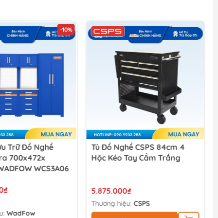
hề CSPS 84cm 4
[Sale 8/8] Bộ 3 Tủ Dụng Cụ
Tay Cầm Trắng
CSPS 183cm 5 Hộc Kéo
₫
14.472.000₫
u:
CSPS
Thương hiệu:
CSPS