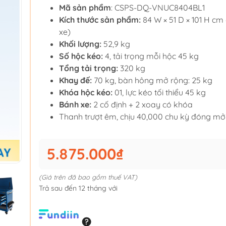
Mã sản phẩm
: CSPS-DQ-VNUC8404BL1
Kích thước sản phẩm:
84 W × 51 D × 101 H cm
xe)
Khối lượng:
52,9 kg
Số hộc kéo:
4, tải trọng mỗi hộc 45 kg
Tổng tải trọng:
320 kg
Khay đế:
70 kg, bàn hông mở rộng: 25 kg
Khóa hộc kéo:
01, lực kéo tối thiểu 45 kg
Bánh xe:
2 cố định + 2 xoay có khóa
Thanh trượt êm, chịu 40,000 chu kỳ đóng mở
5.875.000₫
(Giá trên đã bao gồm thuế VAT)
Trả sau đến 12 tháng với