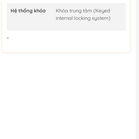
Hệ thống khóa
Khóa trung tâm (Keyed
internal locking system)
"