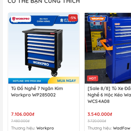
CÓ THỂ BẠN CŨNG THÍCH
-5%
HOT
[Sale 8/8] Tủ Xe Đẩy Đồ
Bộ 8 Tủ Lưu Trữ Đồ
Nghề 6 Hộc Kéo Wadfow
Trong Gara 3300x4
WCS4A08
1925mm WADFOW 
3.540.000₫
26.280.000₫
3.720.000₫
29.200.000₫
Thương hiệu:
WadFow
Thương hiệu:
WadFow