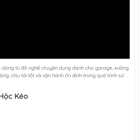
à dòng tủ đồ nghề chuyên dụng dành cho garage, xưởng
ng, chịu tải tốt và vận hành ổn định trong quá trình sử
Hộc Kéo