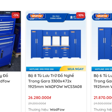
-10%
-10%
 Nghề
Bộ 6 Tủ Lưu Trữ Đồ Nghề
Tủ Đồ Ng
72x
Trong Gara 700x472x
Hộc Kéo 
WCS3A08
1925mm WADFOW WCS3A06
21.870.000₫
5.875.000
24.300.000₫
Thương hiệ
Thương hiệu:
WadFow