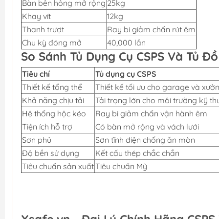
Bàn bên hông mở rộng
25kg
Khay vít
12kg
Thanh trượt
Ray bi giảm chấn rút êm
Chu kỳ đóng mở
40,000 lần
So Sánh Tủ Dụng Cụ CSPS Và Tủ Đ
Tiêu chí
Tủ dụng cụ CSPS
Thiết kế tổng thể
Thiết kế tối ưu cho garage và xưở
Khả năng chịu tải
Tải trọng lớn cho môi trường kỹ th
Hệ thống hộc kéo
Ray bi giảm chấn vận hành êm
Tiện ích hỗ trợ
Có bàn mở rộng và vách lưới
Sơn phủ
Sơn tĩnh điện chống ăn mòn
Độ bền sử dụng
Kết cấu thép chắc chắn
Tiêu chuẩn sản xuất
Tiêu chuẩn Mỹ
Xsafe.vn - Đại Lý Chính Hãng CSPS