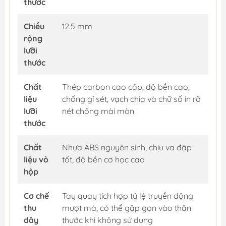
thước
Chiều
12.5 mm
rộng
lưỡi
thước
Chất
Thép carbon cao cấp, độ bền cao,
liệu
chống gỉ sét, vạch chia và chữ số in rõ
lưỡi
nét chống mài mòn
thước
Chất
Nhựa ABS nguyên sinh, chịu va đập
liệu vỏ
tốt, độ bền cơ học cao
hộp
Cơ chế
Tay quay tích hợp tỷ lệ truyền động
thu
mượt mà, có thể gập gọn vào thân
dây
thước khi không sử dụng