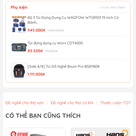
Phụ kiện
↕ Vuốt xem thêm
Bộ 3 Túi Đựng Dụng Cụ WADFOW WTGR103 19 Inch Có
Bánh...
945.000₫
1.050.000₫
Túi đựng dụng cụ Worx CDT4000
85.500₫
95.000₫
[Sale 8/8] Túi Đồ Nghề Bison Pro BS811608
1.111.000₫
[Sale 8/8] Túi Đồ Nghề Mini Bison BS811577
463.000₫
Đồ nghề cho thợ sơn
|
Đồ nghề cho thợ cơ khí
|
Thước cuộn TOTAL
Túi đựng dụng cụ đeo thắt lưng 7 ngăn Total THT16P40125
CÓ THỂ BẠN CŨNG THÍCH
51.300₫
57.000₫
Túi vải đựng máy Worx 50028624