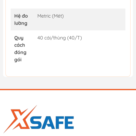
Hệ đo
Metric (Mét)
lường
Quy
40 cái/thùng (40/T)
cách
đóng
gói