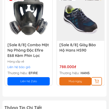
126.000₫
140.000₫
[Sale 8/8] Combo Mặt
[Sale 8/8] Giày Bảo
Nạ Phòng Độc Efire
Hộ Hans HS90
E68 Kèm Phin Lọc
Hàng sắp về
788.000₫
Liên hệ báo giá
Thương hiệu:
EFIRE
Thương hiệu:
HANS
Liên hệ Zalo
Mua ngay
Thông Tin Chi Tiết