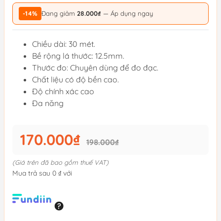
-14%
Đang giảm
28.000₫
— Áp dụng ngay
Chiều dài: 30 mét.
Bề rộng lá thước: 12.5mm.
Thước đo: Chuyên dùng để đo đạc.
Chất liệu có độ bền cao.
Độ chính xác cao
Đa năng
170.000₫
198.000₫
(Giá trên đã bao gồm thuế VAT)
Mua trả sau 0 ₫ với