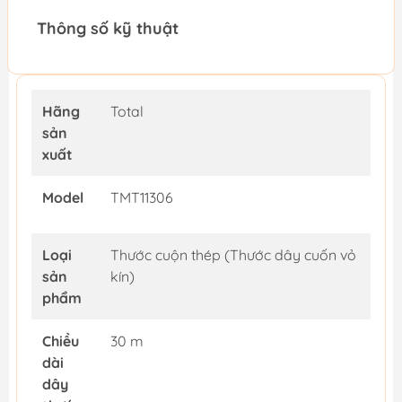
Thông số kỹ thuật
Hãng
Total
sản
xuất
Model
TMT11306
Loại
Thước cuộn thép (Thước dây cuốn vỏ
sản
kín)
phẩm
Chiều
30 m
dài
dây