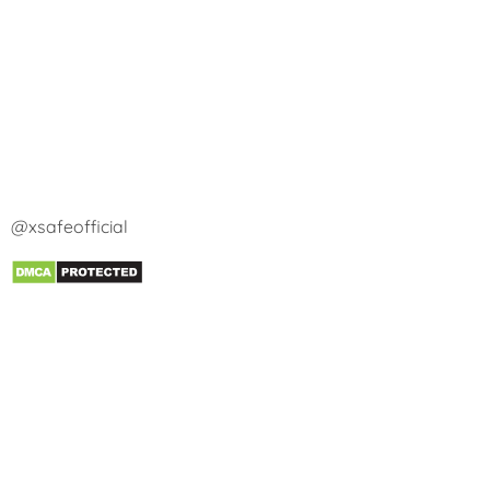
@xsafeofficial