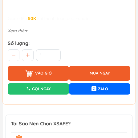
Giảm đến
50K
khi thanh toán qua Fundiin.
Xem thêm
Số lượng:
VÀO GIỎ
MUA NGAY
GỌI NGAY
ZALO
Z
Tại Sao Nên Chọn XSAFE?