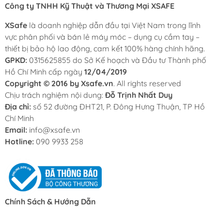
Công ty TNHH Kỹ Thuật và Thương Mại XSAFE
XSafe
là doanh nghiệp dẫn đầu tại Việt Nam trong lĩnh
vực phân phối và bán lẻ máy móc – dụng cụ cầm tay –
thiết bị bảo hộ lao động, cam kết 100% hàng chính hãng.
GPKD:
0315625855 do Sở Kế hoạch và Đầu tư Thành phố
Hồ Chí Minh cấp ngày
12/04/2019
Copyright © 2016 by Xsafe.vn
. All rights reserved
Chịu trách nghiệm nội dung:
Đỗ Trịnh Nhất Duy
Địa chỉ:
số 52 đường ĐHT21, P. Đông Hưng Thuận, TP Hồ
Chí Minh
Email:
info@xsafe.vn
Hotline:
090 9933 258
Chính Sách & Hướng Dẫn