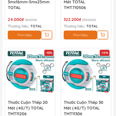
3mx16mm-5mx25mm
Mét TOTAL
TOTAL
TMT710506
24.000₫
322.200₫
28.000₫
358.000₫
Thương hiệu:
TOTAL
Thương hiệu:
TOTAL
Mua ngay
Mua ngay
-10%
-14%
Thước Cuộn Thép 20
Thước Cuộn Thép 30
Mét (40/T) TOTAL
Mét (40/T) TOTAL
TMT11206
TMT11306