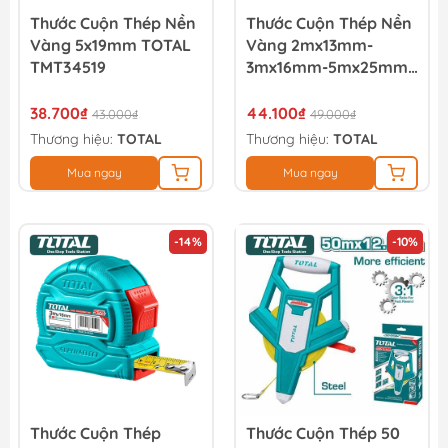
Thước Cuộn Thép Nền
Thước Cuộn Thép Nền
Vàng 5x19mm TOTAL
Vàng 2mx13mm-
TMT34519
3mx16mm-5mx25mm-
8mx25mm TOTAL
TMT126321
38.700₫
44.100₫
43.000₫
49.000₫
Thương hiệu:
TOTAL
Thương hiệu:
TOTAL
Mua ngay
Mua ngay
-14%
-10%
Thước Cuộn Thép
Thước Cuộn Thép 50