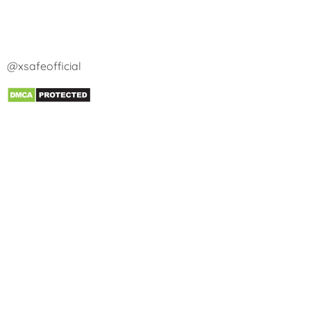
@xsafeofficial