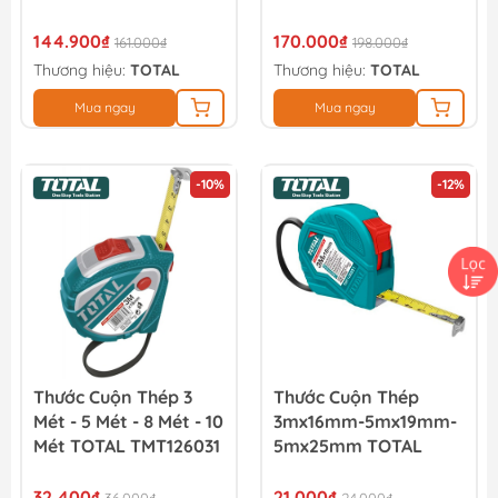
144.900₫
170.000₫
161.000₫
198.000₫
Thương hiệu:
TOTAL
Thương hiệu:
TOTAL
Mua ngay
Mua ngay
-10%
-12%
Thước Cuộn Thép 3
Thước Cuộn Thép
Mét - 5 Mét - 8 Mét - 10
3mx16mm-5mx19mm-
Mét TOTAL TMT126031
5mx25mm TOTAL
32.400₫
21.000₫