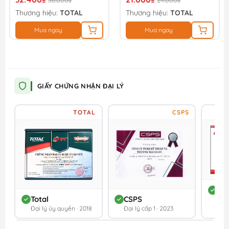
36.000₫
24.000₫
Thương hiệu:
TOTAL
Thương hiệu:
TOTAL
Mua ngay
Mua ngay
GIẤY CHỨNG NHẬN ĐẠI LÝ
TOTAL
CSPS
DC
Total
CSPS
Đối 
Đại lý ủy quyền · 2018
Đại lý cấp 1 · 2023
202