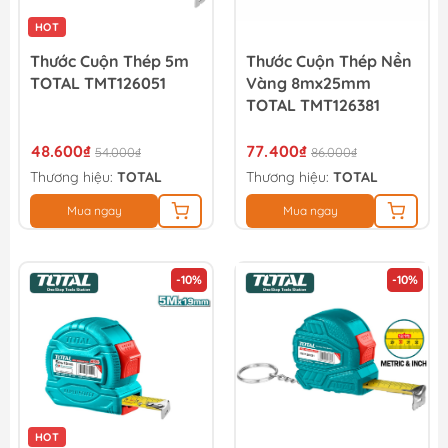
HOT
Thước Cuộn Thép 5m
Thước Cuộn Thép Nền
TOTAL TMT126051
Vàng 8mx25mm
TOTAL TMT126381
48.600₫
77.400₫
54.000₫
86.000₫
Thương hiệu:
TOTAL
Thương hiệu:
TOTAL
Mua ngay
Mua ngay
-10%
-10%
HOT