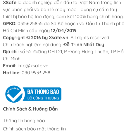
XSafe
là doanh nghiệp dẫn đầu tại Việt Nam trong lĩnh
vực phân phối và bán lẻ máy móc – dụng cụ cầm tay –
thiết bị bảo hộ lao động, cam kết 100% hàng chính hãng.
GPKD:
0315625855 do Sở Kế hoạch và Đầu tư Thành phố
Hồ Chí Minh cấp ngày
12/04/2019
Copyright © 2016 by Xsafe.vn
. All rights reserved
Chịu trách nghiệm nội dung:
Đỗ Trịnh Nhất Duy
Địa chỉ:
số 52 đường ĐHT21, P. Đông Hưng Thuận, TP Hồ
Chí Minh
Email:
info@xsafe.vn
Hotline:
090 9933 258
Chính Sách & Hướng Dẫn
Thông tin hàng hóa
Chính sách bảo mật thông tin