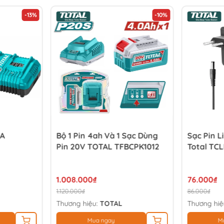
-13%
-10%
4A
Bộ 1 Pin 4ah Và 1 Sạc Dùng
Sạc Pin L
Pin 20V TOTAL TFBCPK1012
Total TCL
1.008.000₫
76.000₫
1.120.000₫
86.000₫
Thương hiệu:
TOTAL
Thương hiệ
Mua ngay
M