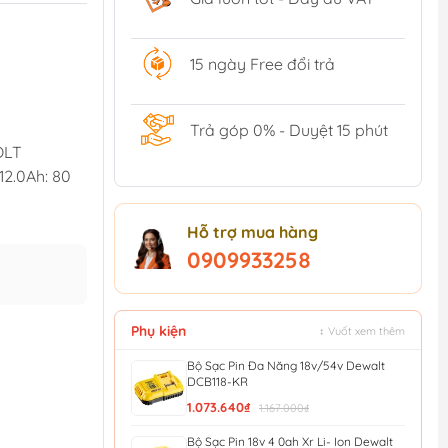
15 ngày Free đổi trả
Trả góp 0% - Duyệt 15 phút
OLT
 12.0Ah: 80
Hỗ trợ mua hàng
0909933258
Phụ kiện
↕ Vuốt xem thêm
Bộ Sạc Pin Đa Năng 18v/54v Dewalt
DCB118-KR
1.073.640₫
1.167.000₫
Bộ Sạc Pin 18v 4 0ah Xr Li- Ion Dewalt