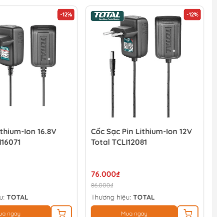
-12%
-12%
ithium-Ion 16.8V
Cốc Sạc Pin Lithium-Ion 12V
I16071
Total TCLI12081
76.000₫
86.000₫
u:
TOTAL
Thương hiệu:
TOTAL
ua ngay
Mua ngay