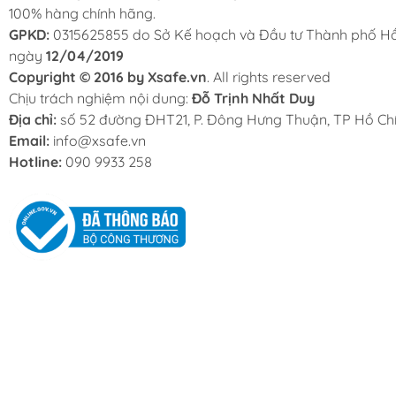
100% hàng chính hãng.
GPKD:
0315625855 do Sở Kế hoạch và Đầu tư Thành phố Hồ
ngày
12/04/2019
Copyright © 2016 by Xsafe.vn
. All rights reserved
Chịu trách nghiệm nội dung:
Đỗ Trịnh Nhất Duy
Địa chỉ:
số 52 đường ĐHT21, P. Đông Hưng Thuận, TP Hồ Chí
Email:
info@xsafe.vn
Hotline:
090 9933 258