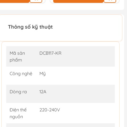
Thông số kỹ thuật
Mã sản
DCB117-KR
phẩm
Công nghệ
Mỹ
Dòng ra
12A
Điện thế
220-240V
nguồn