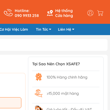
Hotline:
Hệ thống
090 9933 258
Cửa hàng
Cơ Hội Việc Làm
Tin Tức
Liên Hệ
Tại Sao Nên Chọn XSAFE?
100% Hàng chính hãng
>15,000 mặt hàng
Giá luôn tốt - Đầy đủ VAT