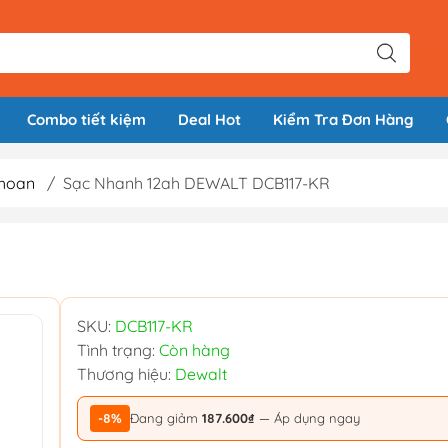
Combo tiết kiệm
Deal Hot
Kiểm Tra Đơn Hàng
khoan
/
Sạc Nhanh 12ah DEWALT DCB117-KR
SKU:
DCB117-KR
Tình trạng:
Còn hàng
Thương hiệu:
Dewalt
-8%
Đang giảm
187.600₫
— Áp dụng ngay