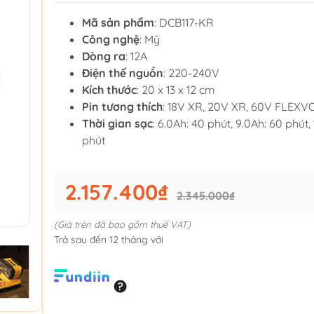
Mã sản phẩm
: DCB117-KR
Công nghệ
: Mỹ
Dòng ra
: 12A
Điện thế nguồn
: 220-240V
Kích thước
: 20 x 13 x 12 cm
Pin tương thích
: 18V XR, 20V XR, 60V FLEXV
Thời gian sạc
: 6.0Ah: 40 phút, 9.0Ah: 60 phút,
phút
2.157.400₫
2.345.000₫
(Giá trên đã bao gồm thuế VAT)
Trả sau đến 12 tháng với