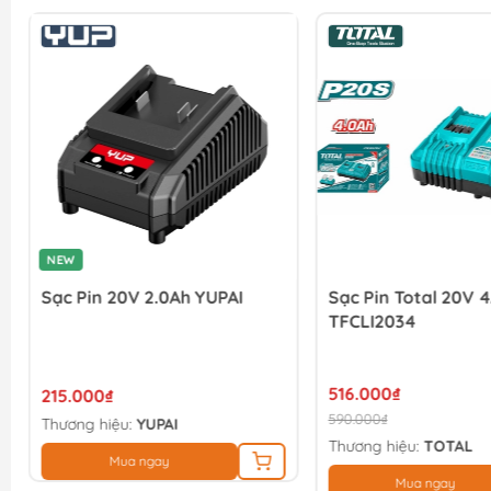
NEW
Sạc Pin 20V 2.0Ah YUPAI
Sạc Pin Total 20V 
TFCLI2034
516.000₫
215.000₫
590.000₫
Thương hiệu:
YUPAI
Thương hiệu:
TOTAL
Mua ngay
Mua ngay