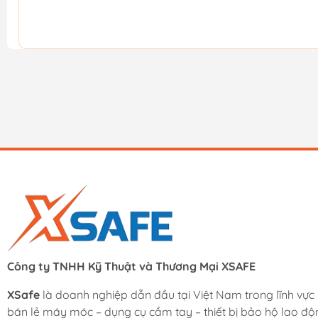
Công ty TNHH Kỹ Thuật và Thương Mại XSAFE
XSafe
là doanh nghiệp dẫn đầu tại Việt Nam trong lĩnh vực
bán lẻ máy móc – dụng cụ cầm tay – thiết bị bảo hộ lao độ