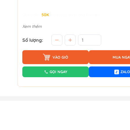
Giảm đến
50K
khi thanh toán qua Fundiin.
Xem thêm
Số lượng:
VÀO GIỎ
MUA NGA
GỌI NGAY
ZALO
Z