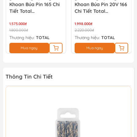
Khoan Búa Pin 165 Chi
Khoan Búa Pin 20V 166
Tiết Total
Chi Tiết Total
THKTHP11652
TIDLI20668
1.573.000₫
THKTHP41667
1.998.000₫
1.800.000₫
2.220.000₫
Thương hiệu:
TOTAL
Thương hiệu:
TOTAL
Mua ngay
Mua ngay
Thông Tin Chi Tiết