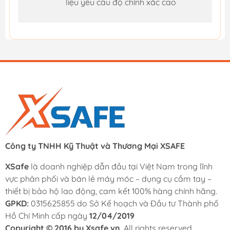
liệu yêu cầu độ chính xác cao
Công ty TNHH Kỹ Thuật và Thương Mại XSAFE
XSafe
là doanh nghiệp dẫn đầu tại Việt Nam trong lĩnh
vực phân phối và bán lẻ máy móc – dụng cụ cầm tay –
thiết bị bảo hộ lao động, cam kết 100% hàng chính hãng.
GPKD:
0315625855 do Sở Kế hoạch và Đầu tư Thành phố
Hồ Chí Minh cấp ngày
12/04/2019
Copyright © 2016 by Xsafe.vn
. All rights reserved