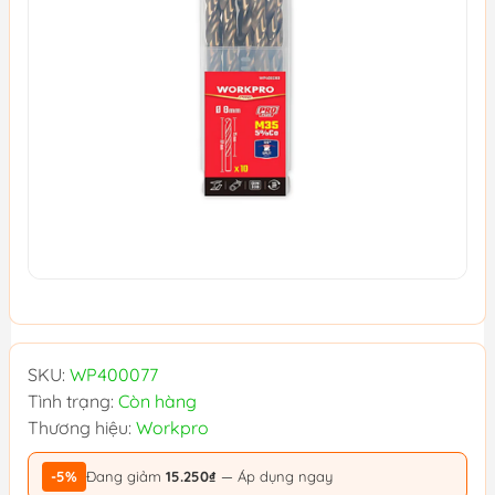
SKU:
WP400077
Tình trạng:
Còn hàng
Thương hiệu:
Workpro
-5%
Đang giảm
15.250₫
— Áp dụng ngay