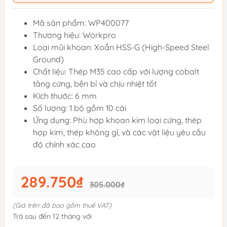
Mã sản phẩm: WP400077
Thương hiệu: Workpro
Loại mũi khoan: Xoắn HSS-G (High-Speed Steel
Ground)
Chất liệu: Thép M35 cao cấp với lượng cobalt
tăng cứng, bền bỉ và chịu nhiệt tốt
Kích thước: 6 mm
Số lượng: 1 bộ gồm 10 cái
Ứng dụng: Phù hợp khoan kim loại cứng, thép
hợp kim, thép không gỉ, và các vật liệu yêu cầu
độ chính xác cao
289.750₫
305.000₫
(Giá trên đã bao gồm thuế VAT)
Trả sau đến 12 tháng với