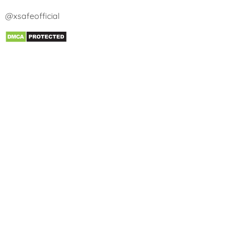
@xsafeofficial