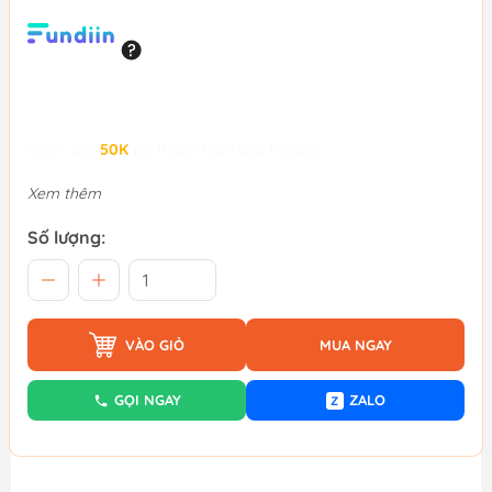
Giảm đến
50K
khi thanh toán qua Fundiin.
Xem thêm
Số lượng:
VÀO GIỎ
MUA NGAY
GỌI NGAY
ZALO
Z