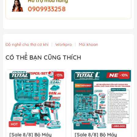
Hỗ trợ mua hàng
0909933258
Đồ nghề cho thợ cơ khí
|
Workpro
|
Mũi khoan
CÓ THỂ BẠN CŨNG THÍCH
-13%
-10%
HOT
[Sale 8/8] Bộ Máy
[Sale 8/8] Bộ Máy