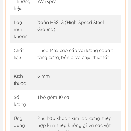
Thương
Workpro
hiệu
Loại
Xoắn HSS-G (High-Speed Steel
mũi
Ground)
khoan
Chất
Thép M35 cao cấp với lượng cobalt
liệu
tăng cứng, bền bỉ và chịu nhiệt tốt
Kích
6 mm
thước
Số
1 bộ gồm 10 cái
lượng
Ứng
Phù hợp khoan kim loại cứng, thép
dụng
hợp kim, thép không gỉ, và các vật