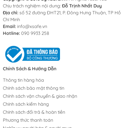
Chịu trách nghiệm nội dung:
Đỗ Trịnh Nhất Duy
Địa chỉ:
số 52 đường ĐHT21, P. Đông Hưng Thuận, TP Hồ
Chí Minh
Email:
info@xsafe.vn
Hotline:
090 9933 258
Chính Sách & Hướng Dẫn
Thông tin hàng hóa
Chính sách bảo mật thông tin
Chính sách vận chuyển & giao nhận
Chính sách kiểm hàng
Chính sách đổi trả & hoàn tiền
Phương thức thanh toán
Nghĩa vụ người bán & người mua