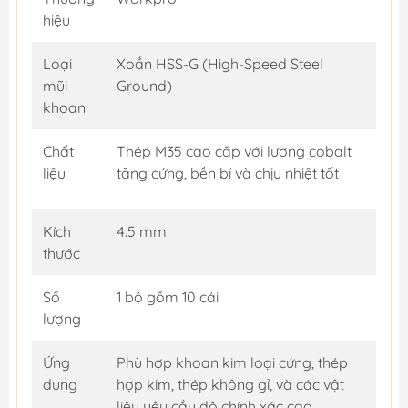
hiệu
Loại
Xoắn HSS-G (High-Speed Steel
mũi
Ground)
khoan
Chất
Thép M35 cao cấp với lượng cobalt
liệu
tăng cứng, bền bỉ và chịu nhiệt tốt
Kích
4.5 mm
thước
Số
1 bộ gồm 10 cái
lượng
Ứng
Phù hợp khoan kim loại cứng, thép
dụng
hợp kim, thép không gỉ, và các vật
liệu yêu cầu độ chính xác cao