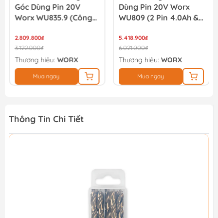
Góc Dùng Pin 20V
Dùng Pin 20V Worx
Worx WU835.9 (Công
WU809 (2 Pin 4.0Ah &
Tắc Bóp)
Sạc)
2.809.800₫
5.418.900₫
3.122.000₫
6.021.000₫
Thương hiệu:
WORX
Thương hiệu:
WORX
Mua ngay
Mua ngay
Thông Tin Chi Tiết