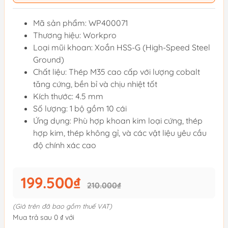
Mã sản phẩm: WP400071
Thương hiệu: Workpro
Loại mũi khoan: Xoắn HSS-G (High-Speed Steel
Ground)
Chất liệu: Thép M35 cao cấp với lượng cobalt
tăng cứng, bền bỉ và chịu nhiệt tốt
Kích thước: 4.5 mm
Số lượng: 1 bộ gồm 10 cái
Ứng dụng: Phù hợp khoan kim loại cứng, thép
hợp kim, thép không gỉ, và các vật liệu yêu cầu
độ chính xác cao
199.500₫
210.000₫
(Giá trên đã bao gồm thuế VAT)
Mua trả sau 0 ₫ với