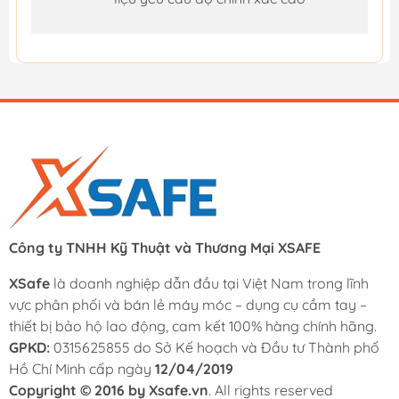
Công ty TNHH Kỹ Thuật và Thương Mại XSAFE
XSafe
là doanh nghiệp dẫn đầu tại Việt Nam trong lĩnh
vực phân phối và bán lẻ máy móc – dụng cụ cầm tay –
thiết bị bảo hộ lao động, cam kết 100% hàng chính hãng.
GPKD:
0315625855 do Sở Kế hoạch và Đầu tư Thành phố
Hồ Chí Minh cấp ngày
12/04/2019
Copyright © 2016 by Xsafe.vn
. All rights reserved