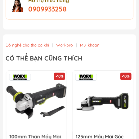
Hỗ trợ mua hàng
0909933258
Đồ nghề cho thợ cơ khí
|
Workpro
|
Mũi khoan
CÓ THỂ BẠN CŨNG THÍCH
-10%
-10%
100mm Thân Máy Mài
125mm Máy Mài Góc