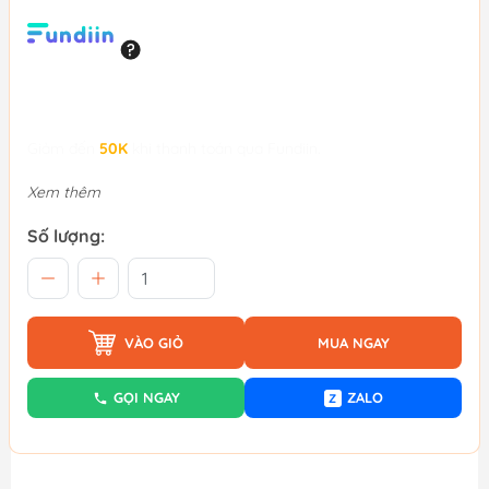
Giảm đến
50K
khi thanh toán qua Fundiin.
Xem thêm
Số lượng:
VÀO GIỎ
MUA NGAY
GỌI NGAY
ZALO
Z