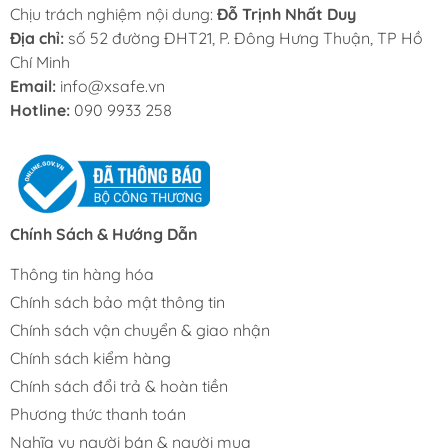
Chịu trách nghiệm nội dung:
Đỗ Trịnh Nhất Duy
Địa chỉ:
số 52 đường ĐHT21, P. Đông Hưng Thuận, TP Hồ
Chí Minh
Email:
info@xsafe.vn
Hotline:
090 9933 258
Chính Sách & Hướng Dẫn
Thông tin hàng hóa
Chính sách bảo mật thông tin
Chính sách vận chuyển & giao nhận
Chính sách kiểm hàng
Chính sách đổi trả & hoàn tiền
Phương thức thanh toán
Nghĩa vụ người bán & người mua