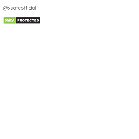
@xsafeofficial