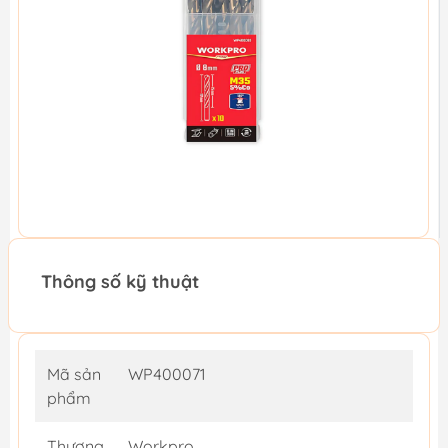
Thông số kỹ thuật
Mã sản
WP400071
phẩm
Thương
Workpro