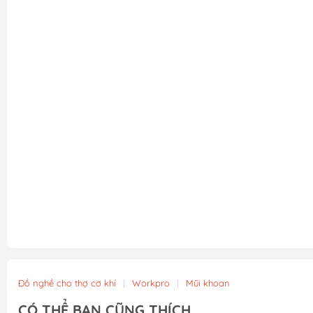
Đồ nghề cho thợ cơ khí
|
Workpro
|
Mũi khoan
CÓ THỂ BẠN CŨNG THÍCH