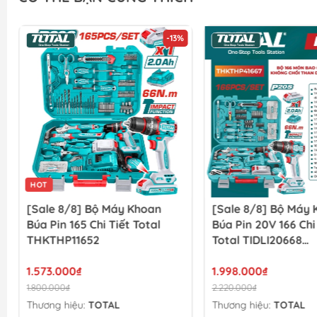
-13%
HOT
[Sale 8/8] Bộ Máy Khoan
[Sale 8/8] Bộ Máy
Búa Pin 165 Chi Tiết Total
Búa Pin 20V 166 Chi
THKTHP11652
Total TIDLI20668
THKTHP41667
1.573.000₫
1.998.000₫
1.800.000₫
2.220.000₫
Thương hiệu:
TOTAL
Thương hiệu:
TOTAL