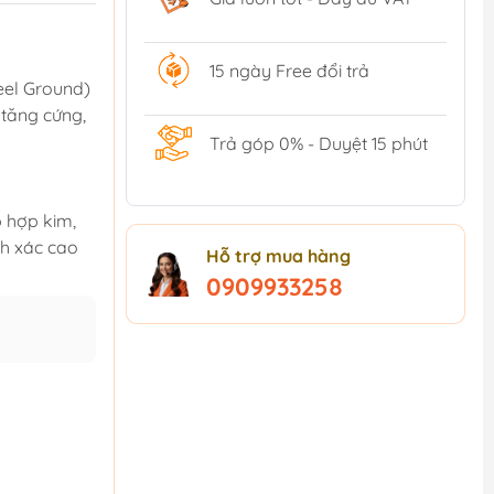
15 ngày Free đổi trả
eel Ground)
 tăng cứng,
Trả góp 0% - Duyệt 15 phút
 hợp kim,
nh xác cao
Hỗ trợ mua hàng
0909933258