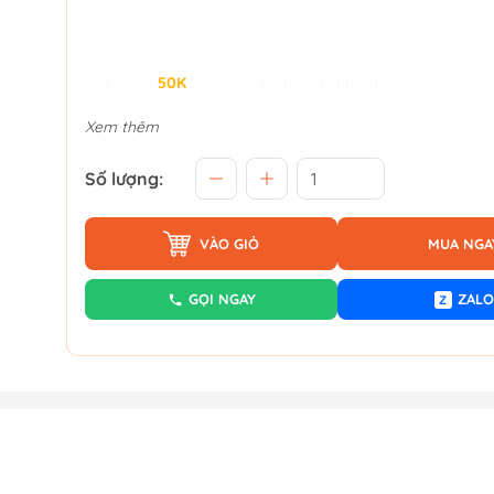
Giảm đến
50K
khi thanh toán qua Fundiin.
Xem thêm
Số lượng:
VÀO GIỎ
MUA NGA
GỌI NGAY
ZALO
Z