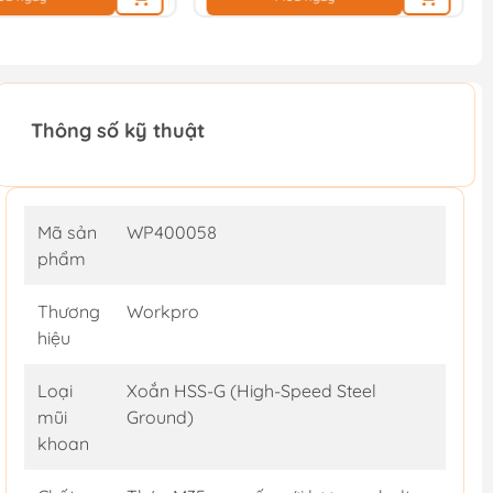
Thông số kỹ thuật
Mã sản
WP400058
phẩm
Thương
Workpro
hiệu
Loại
Xoắn HSS-G (High-Speed Steel
mũi
Ground)
khoan