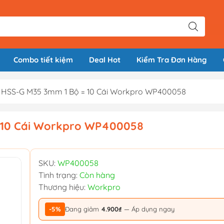
Combo tiết kiệm
Deal Hot
Kiểm Tra Đơn Hàng
 HSS-G M35 3mm 1 Bộ = 10 Cái Workpro WP400058
 10 Cái Workpro WP400058
SKU:
WP400058
Tình trạng:
Còn hàng
Thương hiệu:
Workpro
-5%
Đang giảm
4.900₫
— Áp dụng ngay