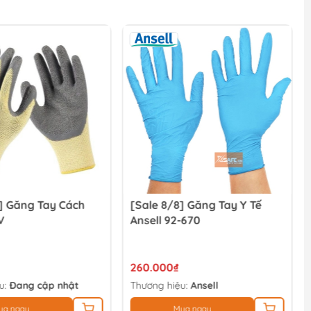
] Găng Tay Cách
[Sale 8/8] Găng Tay Y Tế
V
Ansell 92-670
260.000₫
u:
Đang cập nhật
Thương hiệu:
Ansell
ua ngay
Mua ngay