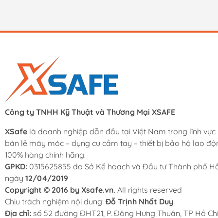
Công ty TNHH Kỹ Thuật và Thương Mại XSAFE
XSafe
là doanh nghiệp dẫn đầu tại Việt Nam trong lĩnh vực
bán lẻ máy móc – dụng cụ cầm tay – thiết bị bảo hộ lao độ
100% hàng chính hãng.
GPKD:
0315625855 do Sở Kế hoạch và Đầu tư Thành phố Hồ
ngày
12/04/2019
Copyright © 2016 by Xsafe.vn
. All rights reserved
Chịu trách nghiệm nội dung:
Đỗ Trịnh Nhất Duy
Địa chỉ:
số 52 đường ĐHT21, P. Đông Hưng Thuận, TP Hồ Chí