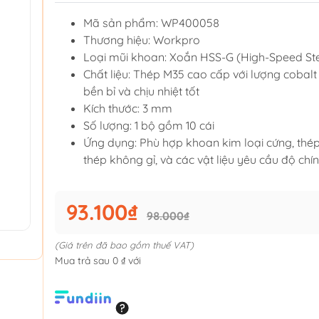
Mã sản phẩm: WP400058
Thương hiệu: Workpro
Loại mũi khoan: Xoắn HSS-G (High-Speed St
Chất liệu: Thép M35 cao cấp với lượng cobalt
bền bỉ và chịu nhiệt tốt
Kích thước: 3 mm
Số lượng: 1 bộ gồm 10 cái
Ứng dụng: Phù hợp khoan kim loại cứng, thép
thép không gỉ, và các vật liệu yêu cầu độ chí
93.100₫
98.000₫
(Giá trên đã bao gồm thuế VAT)
Mua trả sau 0 ₫ với