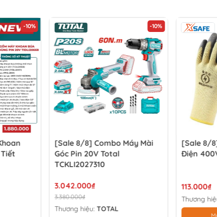
-10%
-10%
 Khoan
[Sale 8/8] Combo Máy Mài
[Sale 8/8
 Tiết
Góc Pin 20V Total
Điện 400
TCKLI2027310
3.042.000₫
113.000₫
3.380.000₫
Thương hiệ
Thương hiệu:
TOTAL
M