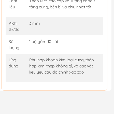
Chất
Thép M35 cao cấp với lượng cobalt
liệu
tăng cứng, bền bỉ và chịu nhiệt tốt
Kích
3 mm
thước
Số
1 bộ gồm 10 cái
lượng
Ứng
Phù hợp khoan kim loại cứng, thép
dụng
hợp kim, thép không gỉ, và các vật
liệu yêu cầu độ chính xác cao