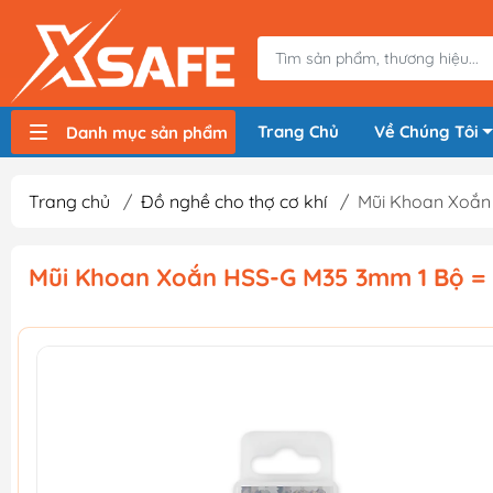
Trang Chủ
Về Chúng Tôi
Danh mục sản phẩm
Máy nén khí, bơm hơi
Máy hàn điện
Thiết bị nâng hạ, vận chuyển
Thiết bị đo
Thiết bị dùng điện
Thiết bị dùng pin
Thiết bị đựng lưu trữ
Thiết bị bảo hộ lao động
Trang chủ
/
Đồ nghề cho thợ cơ khí
/
Mũi Khoan Xoắn
Mũi Khoan Xoắn HSS-G M35 3mm 1 Bộ =