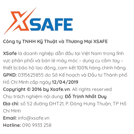
Công ty TNHH Kỹ Thuật và Thương Mại XSAFE
XSafe
là doanh nghiệp dẫn đầu tại Việt Nam trong lĩnh
vực phân phối và bán lẻ máy móc – dụng cụ cầm tay –
thiết bị bảo hộ lao động, cam kết 100% hàng chính hãng.
GPKD:
0315625855 do Sở Kế hoạch và Đầu tư Thành phố
Hồ Chí Minh cấp ngày
12/04/2019
Copyright © 2016 by Xsafe.vn
. All rights reserved
Chịu trách nghiệm nội dung:
Đỗ Trịnh Nhất Duy
Địa chỉ:
số 52 đường ĐHT21, P. Đông Hưng Thuận, TP Hồ
Chí Minh
Email:
info@xsafe.vn
Hotline:
090 9933 258