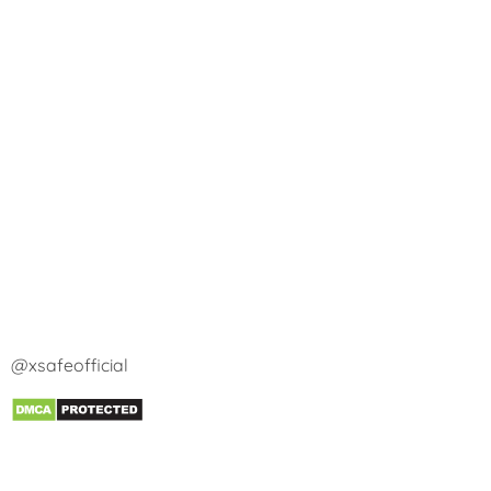
@xsafeofficial