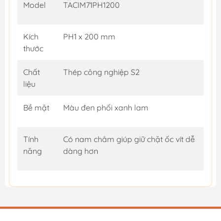
Model
TACIM71PH1200
Kích
PH1 x 200 mm
thước
Chất
Thép công nghiệp S2
liệu
Bề mặt
Màu đen phối xanh lam
Tính
Có nam châm giúp giữ chặt ốc vít dễ
năng
dàng hơn