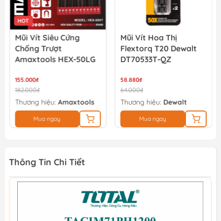
HOT
Mũi Vít Siêu Cứng
Mũi Vít Hoa Thị
Chống Trượt
Flextorq T20 Dewalt
Amaxtools HEX-50LG
DT70533T-QZ
155.000₫
58.880₫
182.000₫
64.000₫
Thương hiệu:
Amaxtools
Thương hiệu:
Dewalt
Mua ngay
Mua ngay
Thông Tin Chi Tiết