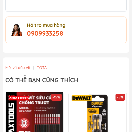
Hỗ trợ mua hàng
0909933258
Mũi vít đầu vít
|
TOTAL
CÓ THỂ BẠN CŨNG THÍCH
-15%
-8%