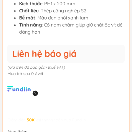
Kích thước
: PH1 x 200 mm
Chất liệu
: Thép công nghiệp S2
Bề mặt
: Màu đen phối xanh lam
Tính năng
: Có nam châm giúp giữ chặt ốc vít dễ
dàng hơn
Liên hệ báo giá
(Giá trên đã bao gồm thuế VAT)
Mua trả sau 0 ₫ với
Giảm đến
50K
khi thanh toán qua Fundiin.
Xem thêm