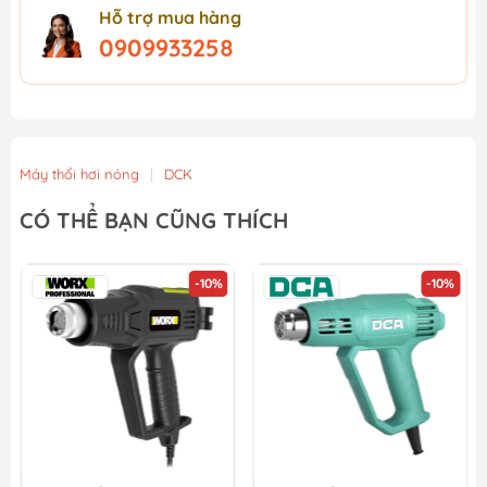
Hỗ trợ mua hàng
0909933258
Máy thổi hơi nóng
|
DCK
CÓ THỂ BẠN CŨNG THÍCH
-10%
-10%