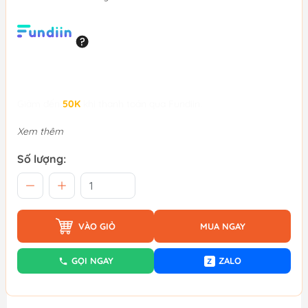
Giảm đến
50K
khi thanh toán qua Fundiin.
Xem thêm
Số lượng:
VÀO GIỎ
MUA NGAY
GỌI NGAY
ZALO
Z