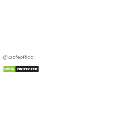
@xsafeofficial