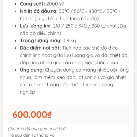
Công suất:
2000 W
Nhiệt độ đầu ra:
50°C / 50°C - 480°C / 50°C -
600°C (Tùy chỉnh theo từng cấp độ)
Lưu lượng khí:
210 / 250 / 340 / 380 L/phút (Đa
cấp độ điều chỉnh)
Trọng lượng máy:
0.8 kg
Đặc điểm nổi bật:
Tích hợp các chế độ điều
chỉnh linh hoạt giữa lưu lượng gió và dải nhiệt độ,
đáp ứng nhiều yêu cầu công việc khác nhau
Ứng dụng:
Chuyên dụng co màng nhiệt, uốn ống
nhựa, làm mềm keo dán, lột sơn cũ và gia nhiệt
các mối nối trong sửa chữa, thi công công
nghiệp
600.000₫
(Giá trên đã bao gồm thuế VAT)
Trả sau đến 12 tháng với