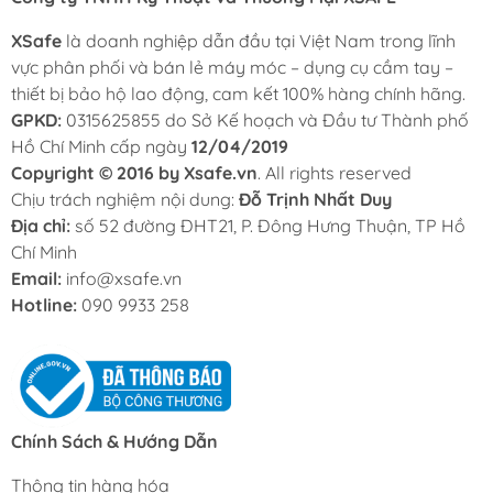
XSafe
là doanh nghiệp dẫn đầu tại Việt Nam trong lĩnh
vực phân phối và bán lẻ máy móc – dụng cụ cầm tay –
thiết bị bảo hộ lao động, cam kết 100% hàng chính hãng.
GPKD:
0315625855 do Sở Kế hoạch và Đầu tư Thành phố
Hồ Chí Minh cấp ngày
12/04/2019
Copyright © 2016 by Xsafe.vn
. All rights reserved
Chịu trách nghiệm nội dung:
Đỗ Trịnh Nhất Duy
Địa chỉ:
số 52 đường ĐHT21, P. Đông Hưng Thuận, TP Hồ
Chí Minh
Email:
info@xsafe.vn
Hotline:
090 9933 258
Chính Sách & Hướng Dẫn
Thông tin hàng hóa