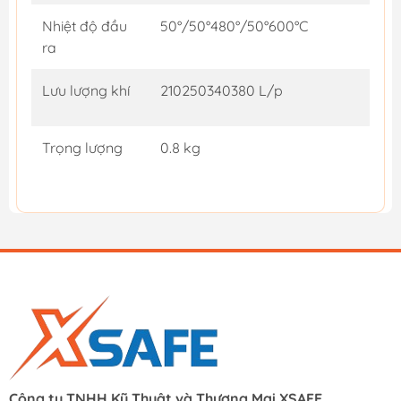
Nhiệt độ đầu
50°/50°480°/50°600°C
ra
Lưu lượng khí
210250340380 L/p
Trọng lượng
0.8 kg
Công ty TNHH Kỹ Thuật và Thương Mại XSAFE