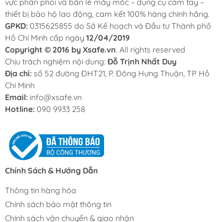
vực phân phối và bán lẻ máy móc – dụng cụ cầm tay –
thiết bị bảo hộ lao động, cam kết 100% hàng chính hãng.
GPKD:
0315625855 do Sở Kế hoạch và Đầu tư Thành phố
Hồ Chí Minh cấp ngày
12/04/2019
Copyright © 2016 by Xsafe.vn
. All rights reserved
Chịu trách nghiệm nội dung:
Đỗ Trịnh Nhất Duy
Địa chỉ:
số 52 đường ĐHT21, P. Đông Hưng Thuận, TP Hồ
Chí Minh
Email:
info@xsafe.vn
Hotline:
090 9933 258
Chính Sách & Hướng Dẫn
Thông tin hàng hóa
Chính sách bảo mật thông tin
Chính sách vận chuyển & giao nhận