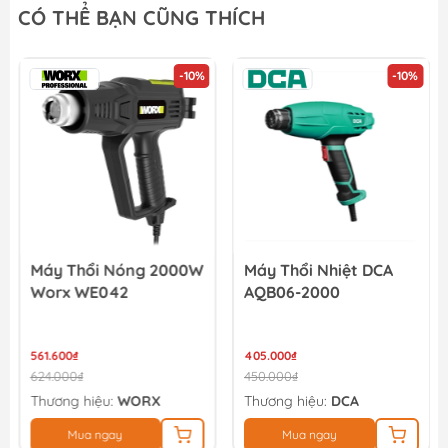
CÓ THỂ BẠN CŨNG THÍCH
-10%
-10%
Máy Thổi Nóng 2000W
Máy Thổi Nhiệt DCA
Worx WE042
AQB06-2000
561.600₫
405.000₫
624.000₫
450.000₫
Thương hiệu:
WORX
Thương hiệu:
DCA
Mua ngay
Mua ngay