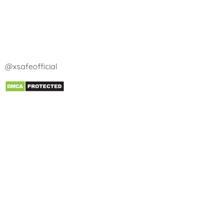
@xsafeofficial