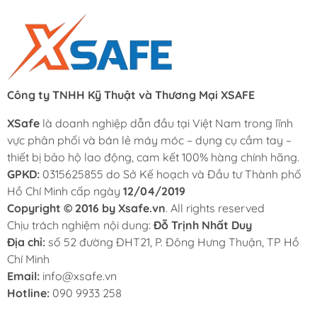
Công ty TNHH Kỹ Thuật và Thương Mại XSAFE
XSafe
là doanh nghiệp dẫn đầu tại Việt Nam trong lĩnh
vực phân phối và bán lẻ máy móc – dụng cụ cầm tay –
thiết bị bảo hộ lao động, cam kết 100% hàng chính hãng.
GPKD:
0315625855 do Sở Kế hoạch và Đầu tư Thành phố
Hồ Chí Minh cấp ngày
12/04/2019
Copyright © 2016 by Xsafe.vn
. All rights reserved
Chịu trách nghiệm nội dung:
Đỗ Trịnh Nhất Duy
Địa chỉ:
số 52 đường ĐHT21, P. Đông Hưng Thuận, TP Hồ
Chí Minh
Email:
info@xsafe.vn
Hotline:
090 9933 258