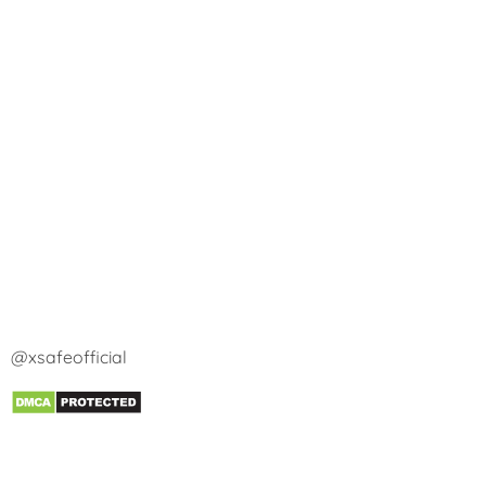
@xsafeofficial