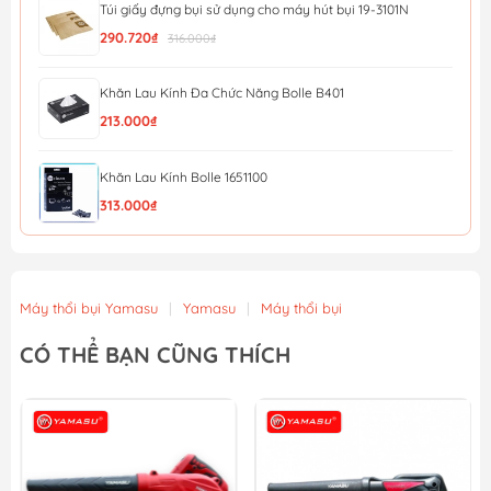
Túi giấy đựng bụi sử dụng cho máy hút bụi 19-3101N
290.720₫
316.000₫
Khăn Lau Kính Đa Chức Năng Bolle B401
213.000₫
Khăn Lau Kính Bolle 1651100
313.000₫
Túi giấy đựng bụi sử dụng cho máy hút bụi Stanley 19...
298.080₫
324.000₫
Máy thổi bụi Yamasu
|
Yamasu
|
Máy thổi bụi
Đầu hút bụi bảng lớn sử dụng cho máy hút bụi Stanley...
CÓ THỂ BẠN CŨNG THÍCH
368.920₫
401.000₫
Ống cứng, hút bụi làm bằng nhựa tổng hợp sử dụng ch...
220.800₫
240.000₫