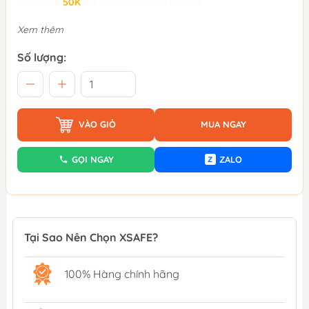
Giảm đến
50K
khi thanh toán qua Fundiin.
Xem thêm
Số lượng:
VÀO GIỎ
MUA NGAY
GỌI NGAY
ZALO
Z
Tại Sao Nên Chọn XSAFE?
100% Hàng chính hãng