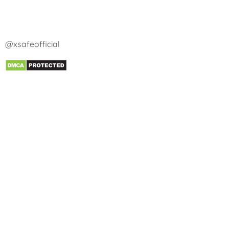
@xsafeofficial