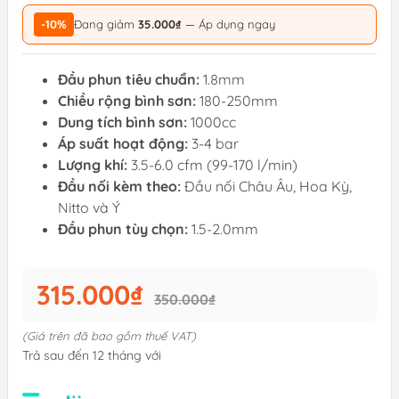
-10%
Đang giảm
35.000₫
— Áp dụng ngay
Đầu phun tiêu chuẩn:
1.8mm
Chiều rộng bình sơn:
180-250mm
Dung tích bình sơn:
1000cc
Áp suất hoạt động:
3-4 bar
Lượng khí:
3.5-6.0 cfm (99-170 l/min)
Đầu nối kèm theo:
Đầu nối Châu Âu, Hoa Kỳ,
Nitto và Ý
Đầu phun tùy chọn:
1.5-2.0mm
315.000₫
350.000₫
(Giá trên đã bao gồm thuế VAT)
Trả sau đến 12 tháng với