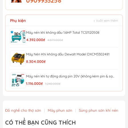
0909933258
Phụ kiện
↕ Vuốt xem thêm
Máy nén khí không dầu 1.6HP Total TCS1120508
4.392.000₫
4.879.000₫
Máy Nén Khí không dầu Dewalt Model DXCM3302481
8.304.000₫
Máy nén khí tự động dùng pin 20V (không kèm pin & sạ...
1.116.000₫
1.240.000₫
Máy Nén Khí Không Dầu MINBAO MBKD-10L
5.000.000₫
Đồ nghề cho thợ sơn
|
Máy phun sơn
|
Súng phun sơn khí nén
Máy nén khí không dầu Minbao MB1490-4 (MBKD1490)
CÓ THỂ BẠN CŨNG THÍCH
11.000.000₫