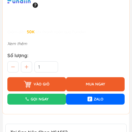
Giảm đến
50K
khi thanh toán qua Fundiin.
Xem thêm
Số lượng:
VÀO GIỎ
MUA NGAY
GỌI NGAY
ZALO
Z