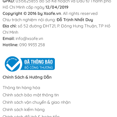
GPKD:
0315625855 do Sở Kế hoạch và Đầu tư Thành phố
Hồ Chí Minh cấp ngày
12/04/2019
Copyright © 2016 by Xsafe.vn
. All rights reserved
Chịu trách nghiệm nội dung:
Đỗ Trịnh Nhất Duy
Địa chỉ:
số 52 đường ĐHT21, P. Đông Hưng Thuận, TP Hồ
Chí Minh
Email:
info@xsafe.vn
Hotline:
090 9933 258
Chính Sách & Hướng Dẫn
Thông tin hàng hóa
Chính sách bảo mật thông tin
Chính sách vận chuyển & giao nhận
Chính sách kiểm hàng
Chính sách đổi trả & hoàn tiền