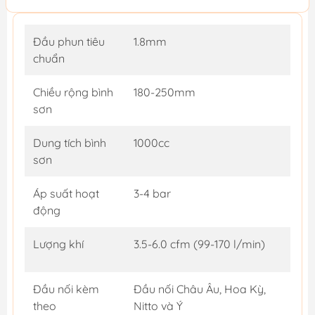
Đầu phun tiêu
1.8mm
chuẩn
Chiều rộng bình
180-250mm
sơn
Dung tích bình
1000cc
sơn
Áp suất hoạt
3-4 bar
động
Lượng khí
3.5-6.0 cfm (99-170 l/min)
Đầu nối kèm
Đầu nối Châu Âu, Hoa Kỳ,
theo
Nitto và Ý