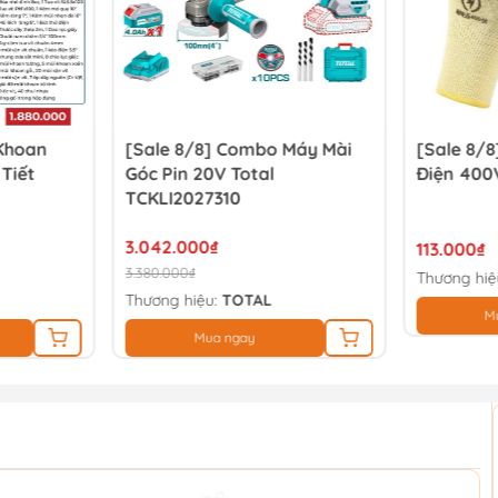
 Khoan
[Sale 8/8] Combo Máy Mài
[Sale 8/8
 Tiết
Góc Pin 20V Total
Điện 400
TCKLI2027310
3.042.000₫
113.000₫
3.380.000₫
Thương hiệ
Thương hiệu:
TOTAL
M
Mua ngay