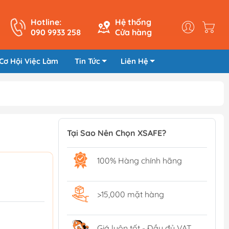
Hotline:
Hệ thống
090 9933 258
Cửa hàng
Cơ Hội Việc Làm
Tin Tức
Liên Hệ
Tại Sao Nên Chọn XSAFE?
100% Hàng chính hãng
>15,000 mặt hàng
Giá luôn tốt - Đầy đủ VAT