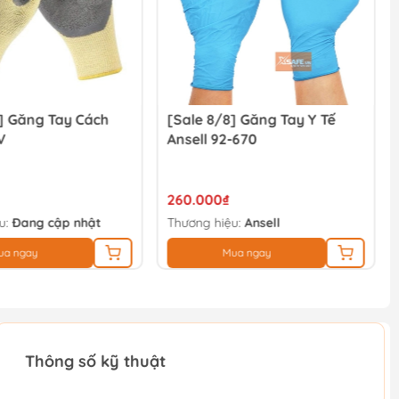
] Găng Tay Cách
[Sale 8/8] Găng Tay Y Tế
V
Ansell 92-670
260.000₫
u:
Đang cập nhật
Thương hiệu:
Ansell
ua ngay
Mua ngay
Thông số kỹ thuật