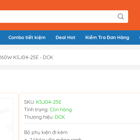
Combo tiết kiệm
Deal Hot
Kiểm Tra Đơn Hàng
260W KSJ04-25E - DCK
SKU:
KSJ04-25E
Tình trạng:
Còn hàng
Thương hiệu:
DCK
Bộ phụ kiện đi kèm
1 khóa vặn măng ranh