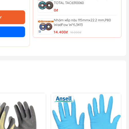
TOTAL TAC6310060
0₫
Y
Nhám xếp nâu 115mmx22.2 mm,P80
WadFow WYL3413
14.400₫
16.000₫
Nhám xếp nâu 115mmx22.2 mm,P40
WadFow WYL0411
12.600₫
14.000₫
Đá mài kim loại 115x6x22.2mm
WadFow WAC1347
13.500₫
15.000₫
Nhám xếp P40 - 100mm Total
TAC6310040
13.500₫
15.000₫