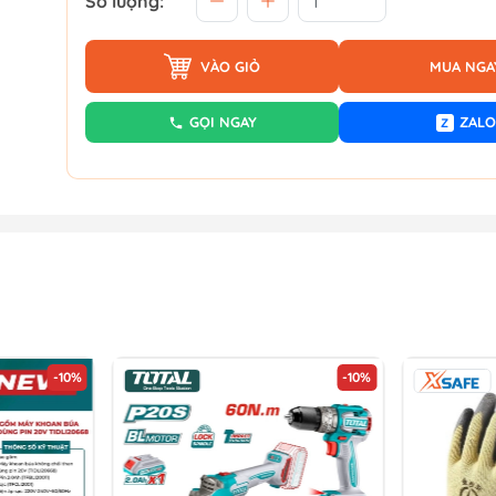
Số lượng:
VÀO GIỎ
MUA NGA
GỌI NGAY
ZALO
Z
-10%
-10%