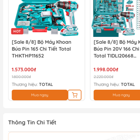
HOT
[Sale 8/8] Bộ Máy Khoan
[Sale 8/8] Bộ Máy
Búa Pin 165 Chi Tiết Total
Búa Pin 20V 166 Chi
THKTHP11652
Total TIDLI20668
THKTHP41667
1.573.000₫
1.998.000₫
1.800.000₫
2.220.000₫
Thương hiệu:
TOTAL
Thương hiệu:
TOTAL
Mua ngay
Mua ngay
Thông Tin Chi Tiết