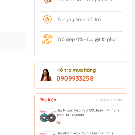
15 ngày Free đổi trả
Trả góp 0% - Duyệt 15 phút
Hỗ trợ mua hàng
0909933258
Phụ kiện
↕ Vuốt xem thêm
Đĩa Nhám Xếp P80 100x16mm (4 inch)
Total TAC6310080
0₫
Đĩa nhám xếp P60 100mm (4 inch)