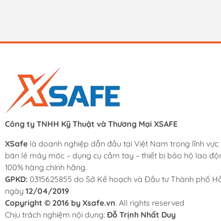
Công ty TNHH Kỹ Thuật và Thương Mại XSAFE
XSafe
là doanh nghiệp dẫn đầu tại Việt Nam trong lĩnh vực
bán lẻ máy móc – dụng cụ cầm tay – thiết bị bảo hộ lao độ
100% hàng chính hãng.
GPKD:
0315625855 do Sở Kế hoạch và Đầu tư Thành phố Hồ
ngày
12/04/2019
Copyright © 2016 by Xsafe.vn
. All rights reserved
Chịu trách nghiệm nội dung:
Đỗ Trịnh Nhất Duy