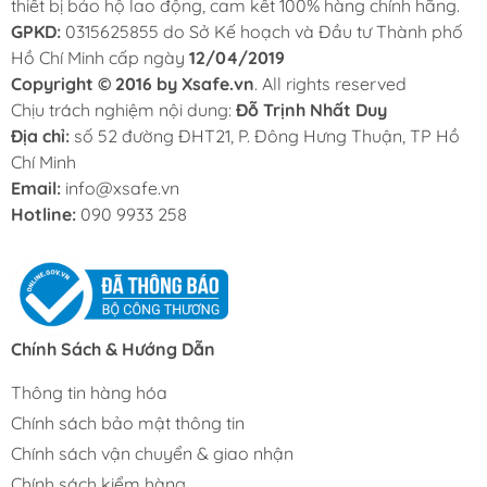
thiết bị bảo hộ lao động, cam kết 100% hàng chính hãng.
GPKD:
0315625855 do Sở Kế hoạch và Đầu tư Thành phố
Hồ Chí Minh cấp ngày
12/04/2019
Copyright © 2016 by Xsafe.vn
. All rights reserved
Chịu trách nghiệm nội dung:
Đỗ Trịnh Nhất Duy
Địa chỉ:
số 52 đường ĐHT21, P. Đông Hưng Thuận, TP Hồ
Chí Minh
Email:
info@xsafe.vn
Hotline:
090 9933 258
Chính Sách & Hướng Dẫn
Thông tin hàng hóa
Chính sách bảo mật thông tin
Chính sách vận chuyển & giao nhận
Chính sách kiểm hàng