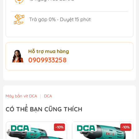
Trả góp 0% - Duyệt 15 phút
Hỗ trợ mua hàng
0909933258
Máy bắn vít DCA
|
DCA
CÓ THỂ BẠN CŨNG THÍCH
-10%
-10%