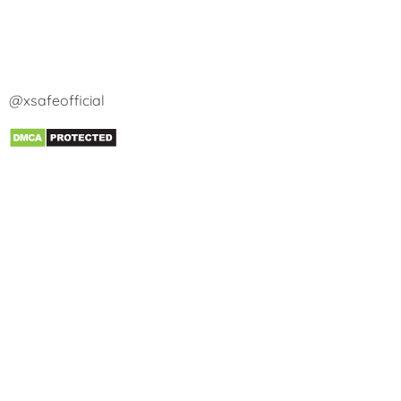
@xsafeofficial