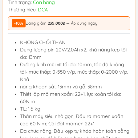
Tình trạng:
Còn hàng
Thương hiệu:
DCA
-10%
Đang giảm
235.000₫
— Áp dụng ngay
KHÔNG CHỔI THAN
Dung lượng pin 20V/2.0Ah x2, khả năng kẹp tối
đa: 13mm
Đường kính mũi vít tối đa: 10mm, tốc độ không
tải- mức thấp: 0-550 v/p, mức thấp: 0-2000 v/p,
Khả
năng khoan sắt: 13mm và gỗ: 38mm
Thiết lập mô men xoắn: 22+1, lực xoắn tối đa:
60N.m
TL: 1.6 kg
Thân máy siêu nhỏ gọn, Đầu ra momen xoắn
cao 60 N.m; Cài đặt momen 22+1
Đa chức năng; Đầu kẹp tự khóa hoàn toàn bằng