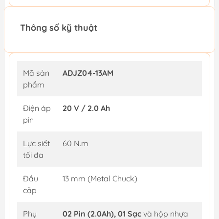
Thông số kỹ thuật
Mã sản
ADJZ04-13AM
phẩm
Điện áp
20 V / 2.0 Ah
pin
Lực siết
60 N.m
tối đa
Đầu
13 mm (Metal Chuck)
cặp
Phụ
02 Pin (2.0Ah), 01 Sạc
và hộp nhựa