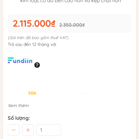
kim loại, có đồ bền cao hơn và kẹp chặt hơn
2.115.000₫
2.350.000₫
(Giá trên đã bao gồm thuế VAT)
Trả sau đến 12 tháng với
Giảm đến
50K
khi thanh toán qua Fundiin.
Xem thêm
Số lượng: