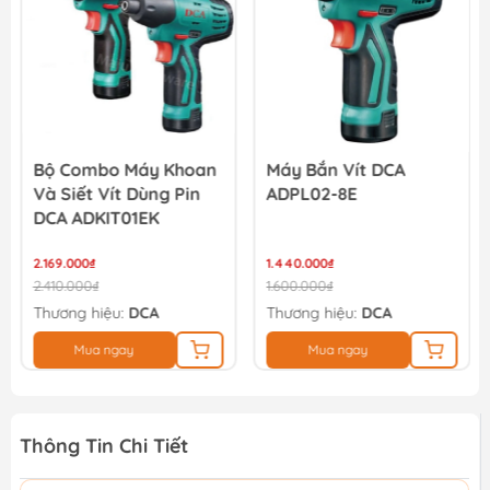
Bộ Combo Máy Khoan
Máy Bắn Vít DCA
Và Siết Vít Dùng Pin
ADPL02-8E
DCA ADKIT01EK
2.169.000₫
1.440.000₫
2.410.000₫
1.600.000₫
Thương hiệu:
DCA
Thương hiệu:
DCA
Mua ngay
Mua ngay
Thông Tin Chi Tiết