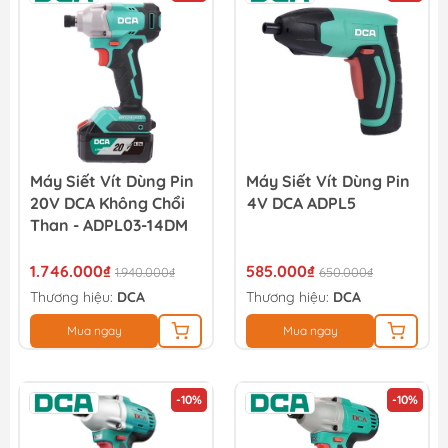
Máy Siết Vít Dùng Pin
Máy Siết Vít Dùng Pin
20V DCA Không Chổi
4V DCA ADPL5
Than - ADPL03-14DM
1.746.000₫
585.000₫
1.940.000₫
650.000₫
Thương hiệu:
DCA
Thương hiệu:
DCA
Mua ngay
Mua ngay
-10%
-10%