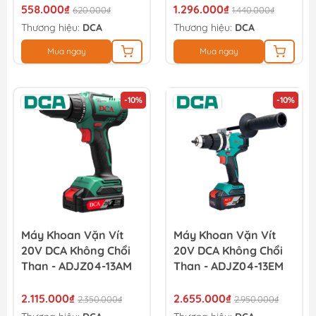
558.000₫
1.296.000₫
620.000₫
1.440.000₫
Thương hiệu:
DCA
Thương hiệu:
DCA
Mua ngay
Mua ngay
-10%
-10%
Máy Khoan Vặn Vít
Máy Khoan Vặn Vít
20V DCA Không Chổi
20V DCA Không Chổi
Than - ADJZ04-13AM
Than - ADJZ04-13EM
2.115.000₫
2.655.000₫
2.350.000₫
2.950.000₫