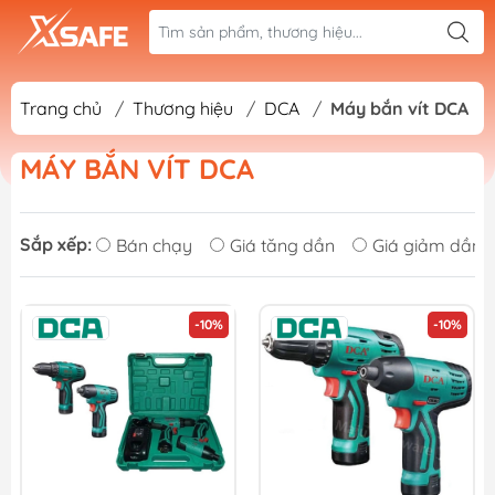
Trang chủ
/
Thương hiệu
/
DCA
/
Máy bắn vít DCA
MÁY BẮN VÍT DCA
Sắp xếp:
Bán chạy
Giá tăng dần
Giá giảm dần
-10%
-10%