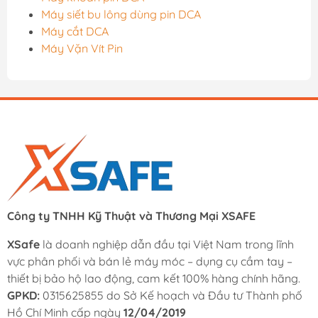
Máy siết bu lông dùng pin DCA
Máy cắt DCA
Máy Vặn Vít Pin
Công ty TNHH Kỹ Thuật và Thương Mại XSAFE
XSafe
là doanh nghiệp dẫn đầu tại Việt Nam trong lĩnh
vực phân phối và bán lẻ máy móc – dụng cụ cầm tay –
thiết bị bảo hộ lao động, cam kết 100% hàng chính hãng.
GPKD:
0315625855 do Sở Kế hoạch và Đầu tư Thành phố
Hồ Chí Minh cấp ngày
12/04/2019