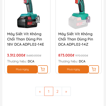
Máy Siết Vít Không
Máy Siết Vít Không
Chổi Than Dùng Pin
Chổi Than Dùng Pin
18V DCA ADPL02-14E
DCA ADPL02-14Z
3.312.000₫
873.000₫
3.680.000₫
970.000₫
Thương hiệu:
DCA
Thương hiệu:
DCA
Mua ngay
Mua ngay
«
1
2
»