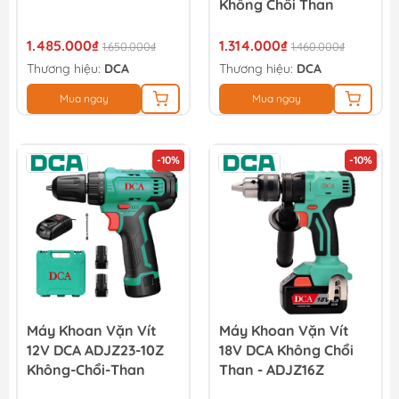
Không Chổi Than
1.485.000₫
1.314.000₫
1.650.000₫
1.460.000₫
Thương hiệu:
DCA
Thương hiệu:
DCA
Mua ngay
Mua ngay
-10%
-10%
Máy Khoan Vặn Vít
Máy Khoan Vặn Vít
12V DCA ADJZ23-10Z
18V DCA Không Chổi
Không-Chổi-Than
Than - ADJZ16Z