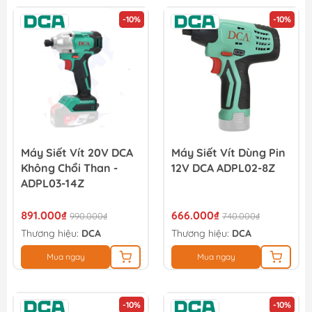
-10%
-10%
Máy Siết Vít 20V DCA
Máy Siết Vít Dùng Pin
Không Chổi Than -
12V DCA ADPL02-8Z
ADPL03-14Z
891.000₫
666.000₫
990.000₫
740.000₫
Thương hiệu:
DCA
Thương hiệu:
DCA
Mua ngay
Mua ngay
-10%
-10%