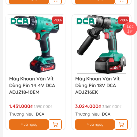
-10%
-10%
Máy Khoan Vặn Vít
Máy Khoan Vặn Vít
Dùng Pin 14.4V DCA
Dùng Pin 18V DCA
ADJZ18-10EM
ADJZ16EK
1.431.000₫
3.024.000₫
1.590.000₫
3.360.000₫
Thương hiệu:
DCA
Thương hiệu:
DCA
Mua ngay
Mua ngay