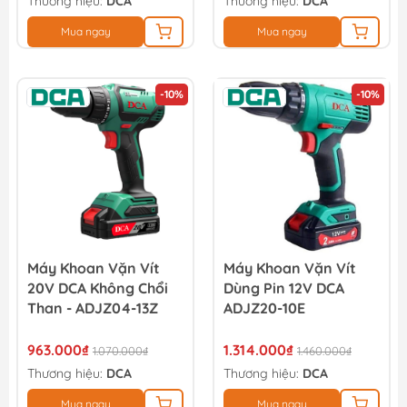
Thương hiệu:
DCA
Thương hiệu:
DCA
Mua ngay
Mua ngay
-10%
-10%
Máy Khoan Vặn Vít
Máy Khoan Vặn Vít
20V DCA Không Chổi
Dùng Pin 12V DCA
Than - ADJZ04-13Z
ADJZ20-10E
963.000₫
1.314.000₫
1.070.000₫
1.460.000₫
Thương hiệu:
DCA
Thương hiệu:
DCA
Mua ngay
Mua ngay