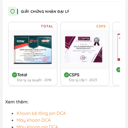
GIẤY CHỨNG NHẬN ĐẠI LÝ
TOTAL
CSPS
DC
Total
CSPS
Đối 
Đại lý ủy quyền · 2018
Đại lý cấp 1 · 2023
202
Xem thêm:
Khoan bê tông pin DCA
Máy khoan DCA
Máy khoan pin DCA