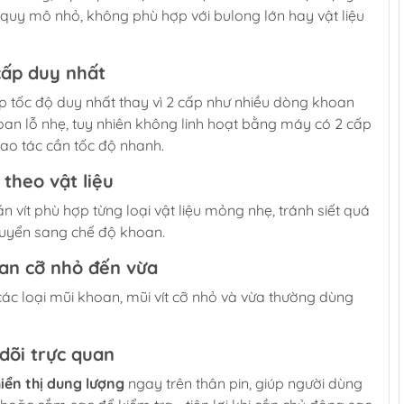
 quy mô nhỏ, không phù hợp với bulong lớn hay vật liệu
cấp duy nhất
ấp tốc độ duy nhất thay vì 2 cấp như nhiều dòng khoan
oan lỗ nhẹ, tuy nhiên không linh hoạt bằng máy có 2 cấp
hao tác cần tốc độ nhanh.
 theo vật liệu
vặn vít phù hợp từng loại vật liệu mỏng nhẹ, tránh siết quá
huyển sang chế độ khoan.
oan cỡ nhỏ đến vừa
 các loại mũi khoan, mũi vít cỡ nhỏ và vừa thường dùng
 dõi trực quan
iển thị dung lượng
ngay trên thân pin, giúp người dùng