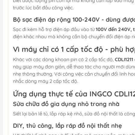
biết được lượng pin còn lại mà không cần lắp vào máy h
trước lúc bắt đầu công việc.
Bộ sạc điện áp rộng 100-240V - dùng đượ
Sạc đi kèm hỗ trợ điện áp đầu vào từ
100V đến 240V, 
điện khác nhau mà không cần bộ chuyển đổi điện áp ri
Vì máy chỉ có 1 cấp tốc độ - phù h
Khác với các dòng khoan pin có 2 cấp tốc độ,
CDLI1211
này giúp máy đơn giản, dễ thao tác cho người mới dùn
nhẹ thông thường. Với công việc cần chuyển đổi linh hoạ
nhắc dòng máy 2 cấp tốc độ.
Ứng dụng thực tế của INGCO CDLI12
Sửa chữa đồ gia dụng nhỏ trong nhà
Siết lại bản lề tủ, lắp ráp kệ nhỏ, sửa đồ nội thất là c
DIY, thủ công, lắp ráp đồ nội thất nhẹ