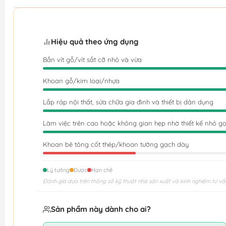
Hiệu quả theo ứng dụng
Bắn vít gỗ/vít sắt cỡ nhỏ và vừa
Khoan gỗ/kim loại/nhựa
Lắp ráp nội thất, sửa chữa gia đình và thiết bị dân dụng
Làm việc trên cao hoặc không gian hẹp nhờ thiết kế nhỏ g
Khoan bê tông cốt thép/khoan tường gạch dày
Lý tưởng
Được
Hạn chế
Đánh giá dựa trên thông số kỹ thuật nhà sản xuất và kinh nghiệm tư vấ
Sản phẩm này dành cho ai?