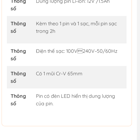
Thông
Dung lượng pin Li-ion: 12V /1.5Ah
số
Thông
Kèm theo 1 pin và 1 sạc, mỗi pin sạc
số
trong 2h
Thông
Điện thế sạc: 100V240V~50/60Hz
số
Thông
Có 1 mũi Cr-V 65mm
số
Thông
Pin có đèn LED hiển thị dung lượng
số
của pin.