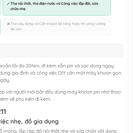
✓
Thợ nội thất, thợ điện nước và Công việc lắp đặt, sửa
chữa nhẹ
✕
Thợ xây dựng và Cần khoan bê tông hoặc thi công cường
độ cao
xoắn tối đa 20Nm, đi kèm sẵn pin và sạc dùng ngay
dùng gia đình và công việc DIY cần một máy khoan gọn
ngày.
ợp với người mới bắt đầu dùng máy khoan pin nhờ thao
hêm về phụ kiện đi kèm.
11
iệc nhẹ, đồ gia dụng
gỗ mỏng, lắp ráp đồ nội thất nhẹ và sửa chữa vật dụng