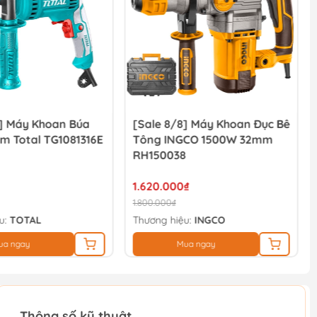
8] Máy Khoan Búa
[Sale 8/8] Máy Khoan Đục Bê
m Total TG1081316E
Tông INGCO 1500W 32mm
RH150038
1.620.000₫
1.800.000₫
u:
TOTAL
Thương hiệu:
INGCO
ua ngay
Mua ngay
Thông số kỹ thuật