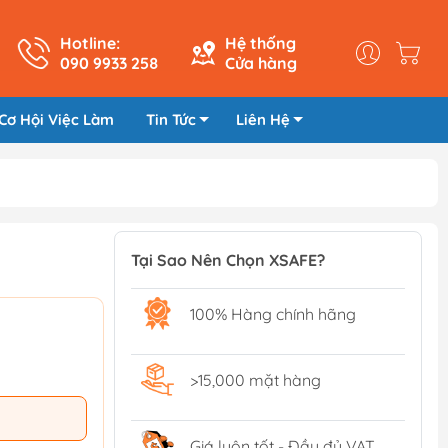
Hotline:
Hệ thống
090 9933 258
Cửa hàng
Cơ Hội Việc Làm
Tin Tức
Liên Hệ
Tại Sao Nên Chọn XSAFE?
100% Hàng chính hãng
>15,000 mặt hàng
Giá luôn tốt - Đầy đủ VAT