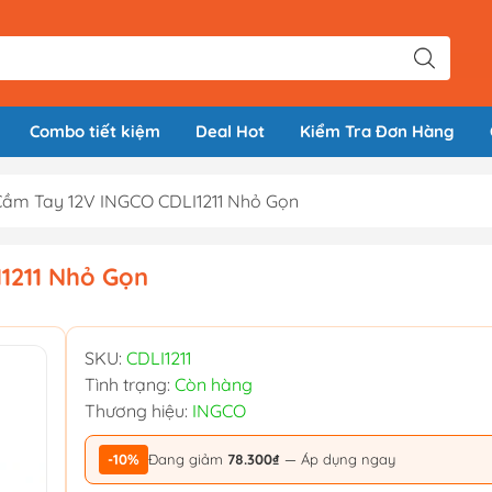
Combo tiết kiệm
Deal Hot
Kiểm Tra Đơn Hàng
Cầm Tay 12V INGCO CDLI1211 Nhỏ Gọn
1211 Nhỏ Gọn
SKU:
CDLI1211
Tình trạng:
Còn hàng
Thương hiệu:
INGCO
-10%
Đang giảm
78.300₫
— Áp dụng ngay