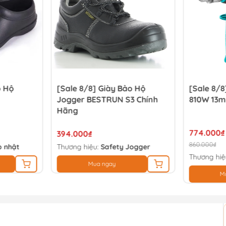
o Hộ
[Sale 8/8] Giày Bảo Hộ
[Sale 8/
Jogger BESTRUN S3 Chính
810W 13m
Hãng
774.000₫
394.000₫
860.000₫
 nhật
Thương hiệu:
Safety Jogger
Thương hiệ
Mua ngay
M