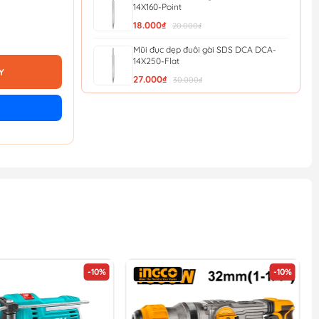
14X160-Point
18.000₫
20.000₫
Mũi đục dẹp đuôi gài SDS DCA DCA-
14X250-Flat
Y
27.000₫
30.000₫
Mũi đục nhọn đuôi gài SDS DCA DCA-
14X250-Point
27.000₫
30.000₫
Mũi Đục Dẹp Đuôi Gài 14X250X20Mm
Wgz1202 - Wadfow
27.900₫
31.000₫
Mũi đục nhọn đuôi gài 14x250mm
WadFow WGZ1201
27.900₫
31.000₫
-10%
-10%