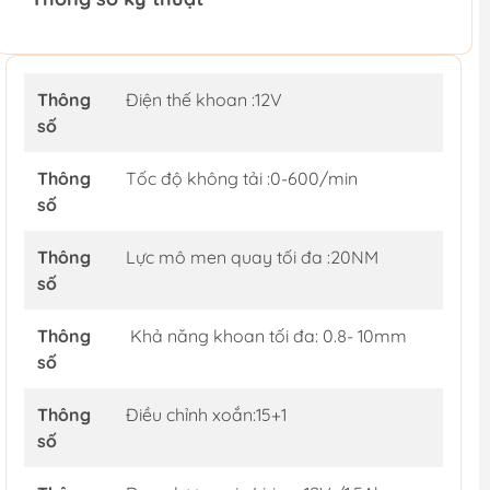
Thông
Điện thế khoan :12V
số
Thông
Tốc độ không tải :0-600/min
số
Thông
Lực mô men quay tối đa :20NM
số
Thông
Khả năng khoan tối đa: 0.8- 10mm
số
Thông
Điều chỉnh xoắn:15+1
số