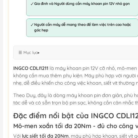
✓
Gia đình và Người dùng cần máy khoan pin 12V nhỏ gọn
✓
Người cần máy dễ mang theo để làm việc trên cao hoặc
góc hẹp
☰ Mục lục
▸
INGCO CDLI1211
là máy khoan pin 12V cỡ nhỏ, mô-men 
không cần mua thêm phụ kiện. Máy phù hợp với người 
nhẹ, dễ điều khiển cho công việc khoan, siết vít thường 
Theo Duy, đây là dòng máy khoan pin đơn giản, phù h
tác dễ và có sẵn trọn bộ pin sạc, không cần cân nhắc t
Đặc điểm nổi bật của INGCO CDLI12
Mô-men xoắn tối đa 20Nm - đủ cho công v
Với
lực siết tối đa 20Nm
, máy phù hợp khoan, siết vít 