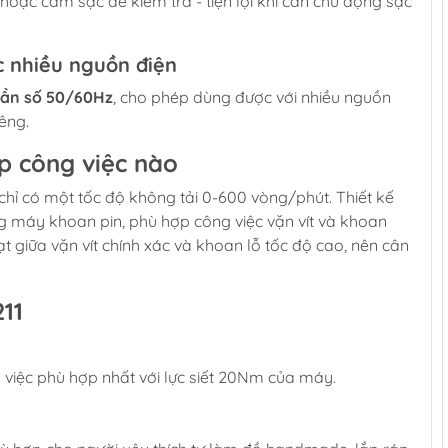
oặc cắm sạc để kiểm tra - tiện lợi khi cần chủ động sạc
c nhiều nguồn điện
tần số 50/60Hz
, cho phép dùng được với nhiều nguồn
êng.
ợp công việc nào
chỉ có một tốc độ không tải 0-600 vòng/phút. Thiết kế
g máy khoan pin, phù hợp công việc vặn vít và khoan
t giữa vặn vít chính xác và khoan lỗ tốc độ cao, nên cân
11
ông việc phù hợp nhất với lực siết 20Nm của máy.