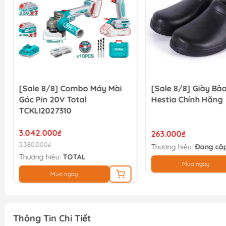
[Sale 8/8] Combo Máy Mài
[Sale 8/8] Giày Bả
Góc Pin 20V Total
Hestia Chính Hãng
TCKLI2027310
3.042.000₫
263.000₫
3.380.000₫
Thương hiệu:
Đang cập
Thương hiệu:
TOTAL
Mua ngay
Mua ngay
Thông Tin Chi Tiết