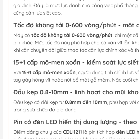
gia đình. Đây là mức lực dành cho công việc phổ thông
cứng cần lực siết cao.
Tốc độ không tải 0-600 vòng/phút - một 
Máy có
tốc độ không tải 0-600 vòng/phút
, chỉ một c
pin khác. Mức tốc độ này phù hợp cho cả vặn vít lẫn kh
khi cần chuyển đổi giữa thao tác cần lực chính xác và t
15+1 cấp mô-men xoắn - kiểm soát lực siết
Với
15+1 cấp mô-men xoắn
, người dùng tinh chỉnh lực 
tay gây hỏng vít hoặc nứt bề mặt gỗ mềm. Nấc cuối c
Đầu kẹp 0.8-10mm - linh hoạt cho mũi kh
Đầu kẹp có dải kẹp từ
0.8mm đến 10mm
, phù hợp với
trong sửa chữa đồ gia dụng.
Pin có đèn LED hiển thị dung lượng - theo
Điểm đáng chú ý của
CDLI1211
là pin tích hợp
đèn LED h