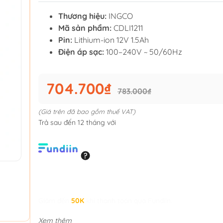
Thương hiệu:
INGCO
Mã sản phẩm:
CDLI1211
Pin:
Lithium-ion 12V 1.5Ah
Điện áp sạc:
100–240V ~ 50/60Hz
704.700₫
783.000₫
(Giá trên đã bao gồm thuế VAT)
Trả sau đến 12 tháng với
Giảm đến
50K
khi thanh toán qua Fundiin.
Xem thêm