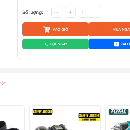
Số lượng:
VÀO GIỎ
MUA NGA
GỌI NGAY
ZALO
Z
mộc