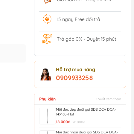
15 ngày Free đổi trả
Trả góp 0% - Duyệt 15 phút
Hỗ trợ mua hàng
0909933258
Phụ kiện
↕ Vuốt xem thêm
Mũi đục dẹp đuôi gài SDS DCA DCA-
14X160-Flat
18.000₫
20.000₫
Mũi đục nhọn đuôi gài SDS DCA DCA-