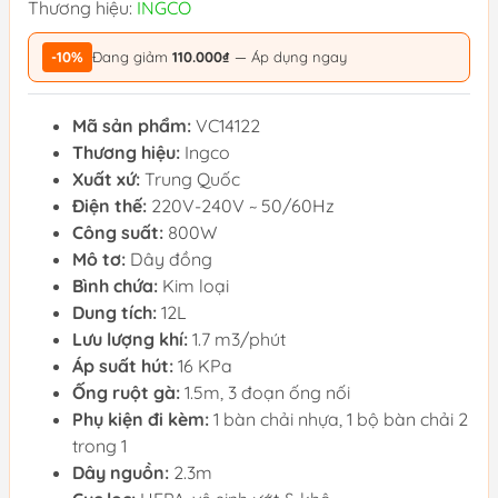
Thương hiệu:
INGCO
-10%
Đang giảm
110.000₫
— Áp dụng ngay
Mã sản phẩm:
VC14122
Thương hiệu:
Ingco
Xuất xứ:
Trung Quốc
Điện thế:
220V-240V ~ 50/60Hz
Công suất:
800W
Mô tơ:
Dây đồng
Bình chứa:
Kim loại
Dung tích:
12L
Lưu lượng khí:
1.7 m3/phút
Áp suất hút:
16 KPa
Ống ruột gà:
1.5m, 3 đoạn ống nối
Phụ kiện đi kèm:
1 bàn chải nhựa, 1 bộ bàn chải 2
trong 1
Dây nguồn:
2.3m