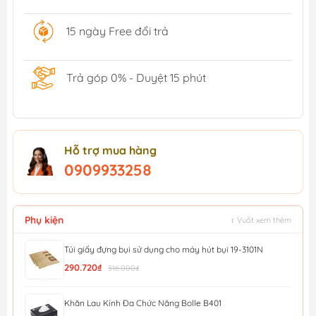
15 ngày Free đổi trả
Trả góp 0% - Duyệt 15 phút
Hỗ trợ mua hàng
0909933258
Phụ kiện
↕ Vuốt xem thêm
Túi giấy đựng bụi sử dụng cho máy hút bụi 19-3101N
290.720₫
316.000₫
Khăn Lau Kính Đa Chức Năng Bolle B401