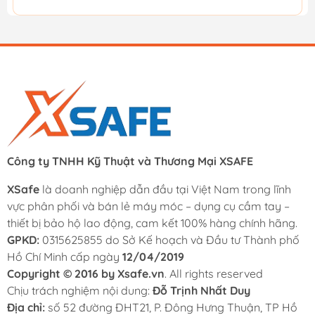
Công ty TNHH Kỹ Thuật và Thương Mại XSAFE
XSafe
là doanh nghiệp dẫn đầu tại Việt Nam trong lĩnh
vực phân phối và bán lẻ máy móc – dụng cụ cầm tay –
thiết bị bảo hộ lao động, cam kết 100% hàng chính hãng.
GPKD:
0315625855 do Sở Kế hoạch và Đầu tư Thành phố
Hồ Chí Minh cấp ngày
12/04/2019
Copyright © 2016 by Xsafe.vn
. All rights reserved
Chịu trách nghiệm nội dung:
Đỗ Trịnh Nhất Duy
Địa chỉ:
số 52 đường ĐHT21, P. Đông Hưng Thuận, TP Hồ