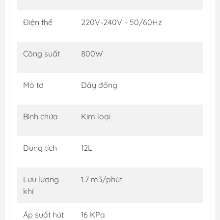
Điện thế
220V-240V ~ 50/60Hz
Công suất
800W
Mô tơ
Dây đồng
Bình chứa
Kim loại
Dung tích
12L
Lưu lượng
1.7 m3/phút
khí
Áp suất hút
16 KPa