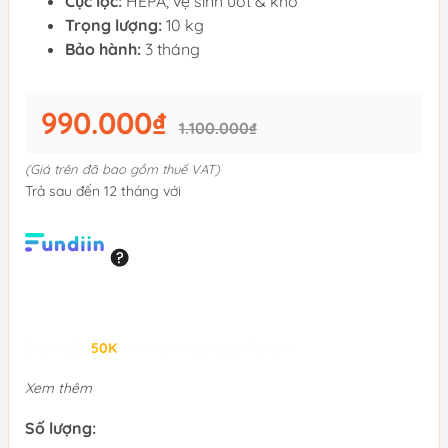
Cục lọc:
HEPA, vệ sinh ướt & khô
Trọng lượng:
10 kg
Bảo hành:
3 tháng
990.000₫
1.100.000₫
(Giá trên đã bao gồm thuế VAT)
Trả sau đến 12 tháng với
Giảm đến
50K
khi thanh toán qua Fundiin.
Xem thêm
Số lượng: