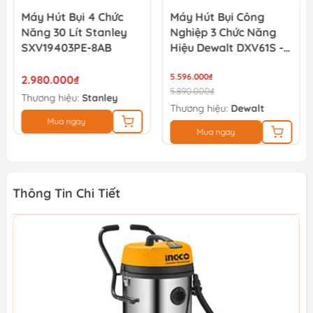
Máy Hút Bụi 4 Chức
Máy Hút Bụi Công
Năng 30 Lít Stanley
Nghiệp 3 Chức Năng
SXV19403PE-8AB
Hiệu Dewalt DXV61S -
61Lít
5.596.000₫
2.980.000₫
5.890.000₫
Thương hiệu:
Stanley
Thương hiệu:
Dewalt
Mua ngay
Mua ngay
Thông Tin Chi Tiết