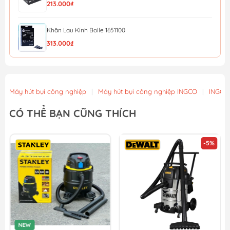
213.000₫
Khăn Lau Kính Bolle 1651100
313.000₫
Túi giấy đựng bụi sử dụng cho máy hút bụi Stanley 19...
298.080₫
324.000₫
Máy hút bụi công nghiệp
|
Máy hút bụi công nghiệp INGCO
|
INGCO
Đầu hút bụi bảng lớn sử dụng cho máy hút bụi Stanley...
CÓ THỂ BẠN CŨNG THÍCH
368.920₫
401.000₫
-5%
Ống cứng, hút bụi làm bằng nhựa tổng hợp sử dụng ch...
220.800₫
240.000₫
NEW