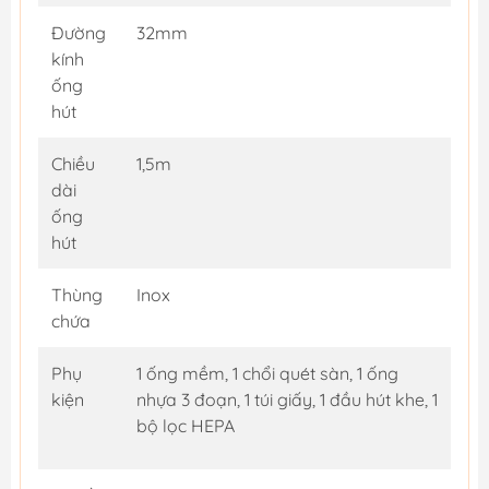
Đường
32mm
kính
ống
hút
Chiều
1,5m
dài
ống
hút
Thùng
Inox
chứa
Phụ
1 ống mềm, 1 chổi quét sàn, 1 ống
kiện
nhựa 3 đoạn, 1 túi giấy, 1 đầu hút khe, 1
bộ lọc HEPA