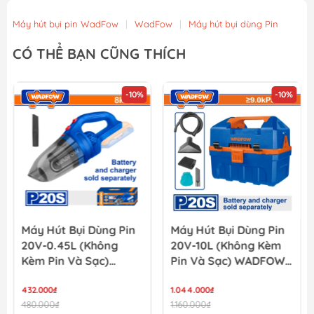
298.080₫
324.000₫
Máy hút bụi pin WadFow
|
WadFow
|
Máy hút bụi dùng Pin
Đầu hút bụi bảng lớn sử dụng cho máy hút bụi Stanley...
CÓ THỂ BẠN CŨNG THÍCH
368.920₫
401.000₫
-10%
-10%
Ống cứng, hút bụi làm bằng nhựa tổng hợp sử dụng ch...
220.800₫
240.000₫
Máy Hút Bụi Dùng Pin
Máy Hút Bụi Dùng Pin
20V-0.45L (không
20V-10L (không Kèm
Kèm Pin Và Sạc)
Pin Và Sạc) WADFOW
WADFOW WLV2020
WQV2A10
432.000₫
1.044.000₫
480.000₫
1.160.000₫