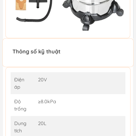
Thông số kỹ thuật
Điện
20V
áp
Độ
≥8.0kPa
trống
Dung
20L
tích