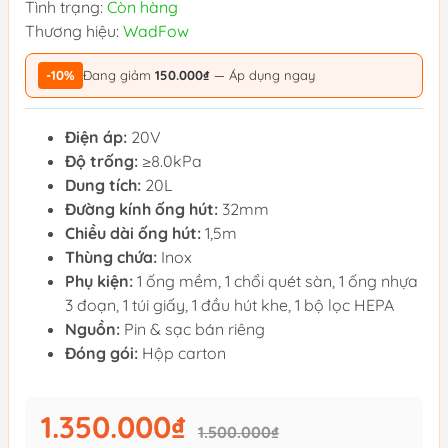
Tình trạng:
Còn hàng
Thương hiệu:
WadFow
-10%
Đang giảm
150.000₫
— Áp dụng ngay
Điện áp:
20V
Độ trống:
≥8.0kPa
Dung tích:
20L
Đường kính ống hút:
32mm
Chiều dài ống hút:
1,5m
Thùng chứa:
Inox
Phụ kiện:
1 ống mềm, 1 chổi quét sàn, 1 ống nhựa
3 đoạn, 1 túi giấy, 1 đầu hút khe, 1 bộ lọc HEPA
Nguồn:
Pin & sạc bán riêng
Đóng gói:
Hộp carton
1.350.000₫
1.500.000₫