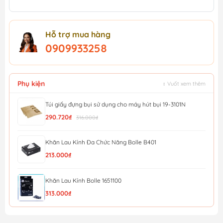
Hỗ trợ mua hàng
0909933258
Phụ kiện
↕ Vuốt xem thêm
Túi giấy đựng bụi sử dụng cho máy hút bụi 19-3101N
290.720₫
316.000₫
Khăn Lau Kính Đa Chức Năng Bolle B401
213.000₫
Khăn Lau Kính Bolle 1651100
313.000₫
Túi giấy đựng bụi sử dụng cho máy hút bụi Stanley 19...