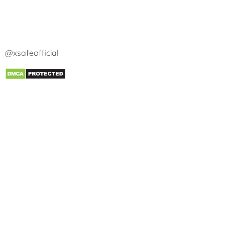
@xsafeofficial