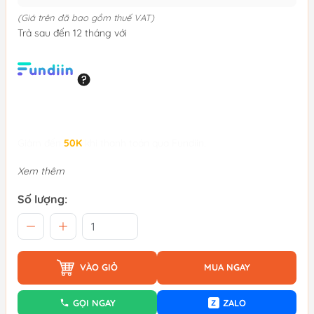
(Giá trên đã bao gồm thuế VAT)
Trả sau đến 12 tháng với
Giảm đến
50K
khi thanh toán qua Fundiin.
Xem thêm
Số lượng:
VÀO GIỎ
MUA NGAY
GỌI NGAY
ZALO
Z