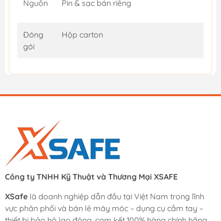
Nguồn
Pin & sạc bán riêng
Đóng
Hộp carton
gói
Công ty TNHH Kỹ Thuật và Thương Mại XSAFE
XSafe
là doanh nghiệp dẫn đầu tại Việt Nam trong lĩnh
vực phân phối và bán lẻ máy móc – dụng cụ cầm tay –
thiết bị bảo hộ lao động, cam kết 100% hàng chính hãng.