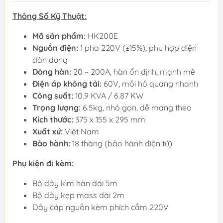
Thông Số Kỹ Thuật:
Mã sản phẩm:
HK200E
Nguồn điện:
1 pha 220V (±15%), phù hợp điện
dân dụng
Dòng hàn:
20 – 200A, hàn ổn định, mạnh mẽ
Điện áp không tải:
60V, mồi hồ quang nhanh
Công suất:
10.9 KVA / 6.87 KW
Trọng lượng:
6.5kg, nhỏ gọn, dễ mang theo
Kích thước:
375 x 155 x 295 mm
Xuất xứ:
Việt Nam
Bảo hành:
18 tháng (bảo hành điện tử)
Phụ kiện đi kèm:
Bộ dây kìm hàn dài 5m
Bộ dây kẹp mass dài 2m
Dây cáp nguồn kèm phích cắm 220V