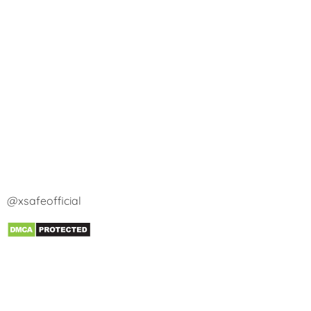
@xsafeofficial