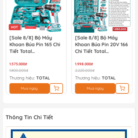
HOT
[Sale 8/8] Bộ Máy
[Sale 8/8] Bộ Máy
Khoan Búa Pin 165 Chi
Khoan Búa Pin 20V 166
Tiết Total
Chi Tiết Total
THKTHP11652
TIDLI20668
1.573.000₫
THKTHP41667
1.998.000₫
1.800.000₫
2.220.000₫
Thương hiệu:
TOTAL
Thương hiệu:
TOTAL
Mua ngay
Mua ngay
Thông Tin Chi Tiết