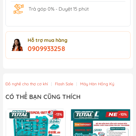
Trả góp 0% - Duyệt 15 phút
Hỗ trợ mua hàng
0909933258
Đồ nghề cho thợ cơ khí
|
Flash Sale
|
Máy Hàn Hồng Ký
CÓ THỂ BẠN CŨNG THÍCH
-13%
-10%