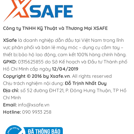
Công ty TNHH Kỹ Thuật và Thương Mại XSAFE
XSafe
là doanh nghiệp dẫn đầu tại Việt Nam trong lĩnh
vực phân phối và bán lẻ máy móc – dụng cụ cầm tay –
thiết bị bảo hộ lao động, cam kết 100% hàng chính hãng.
GPKD:
0315625855 do Sở Kế hoạch và Đầu tư Thành phố
Hồ Chí Minh cấp ngày
12/04/2019
Copyright © 2016 by Xsafe.vn
. All rights reserved
Chịu trách nghiệm nội dung:
Đỗ Trịnh Nhất Duy
Địa chỉ:
số 52 đường ĐHT21, P. Đông Hưng Thuận, TP Hồ
Chí Minh
Email:
info@xsafe.vn
Hotline:
090 9933 258