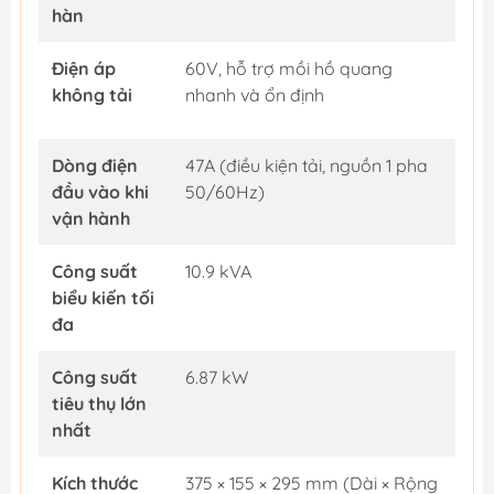
hàn
Điện áp
60V, hỗ trợ mồi hồ quang
không tải
nhanh và ổn định
Dòng điện
47A (điều kiện tải, nguồn 1 pha
đầu vào khi
50/60Hz)
vận hành
Công suất
10.9 kVA
biểu kiến tối
đa
Công suất
6.87 kW
tiêu thụ lớn
nhất
Kích thước
375 × 155 × 295 mm (Dài × Rộng