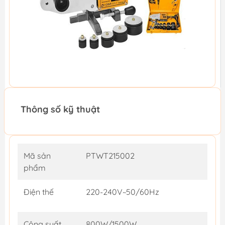
Thông số kỹ thuật
Mã sản
PTWT215002
phẩm
Điện thế
220-240V~50/60Hz
Công suất
800W/1500W