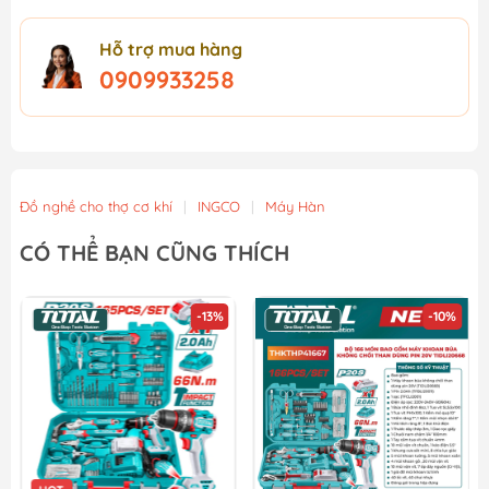
Hỗ trợ mua hàng
0909933258
Đồ nghề cho thợ cơ khí
|
INGCO
|
Máy Hàn
CÓ THỂ BẠN CŨNG THÍCH
-13%
-10%