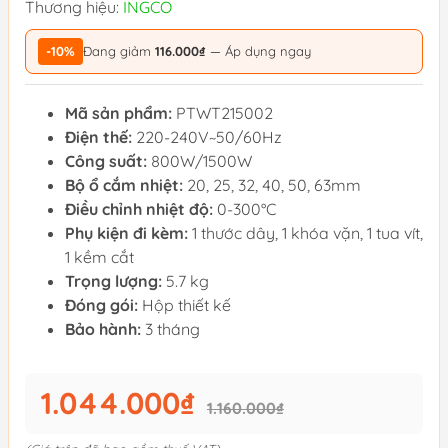
Thương hiệu:
INGCO
-10%
Đang giảm
116.000₫
— Áp dụng ngay
Mã sản phẩm:
PTWT215002
Điện thế:
220-240V~50/60Hz
Công suất:
800W/1500W
Bộ ổ cắm nhiệt:
20, 25, 32, 40, 50, 63mm
Điều chỉnh nhiệt độ:
0-300°C
Phụ kiện đi kèm:
1 thước dây, 1 khóa vặn, 1 tua vít,
1 kềm cắt
Trọng lượng:
5.7 kg
Đóng gói:
Hộp thiết kế
Bảo hành:
3 tháng
1.044.000₫
1.160.000₫