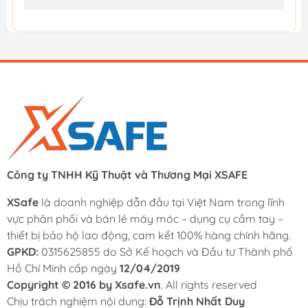
Công ty TNHH Kỹ Thuật và Thương Mại XSAFE
XSafe
là doanh nghiệp dẫn đầu tại Việt Nam trong lĩnh
vực phân phối và bán lẻ máy móc – dụng cụ cầm tay –
thiết bị bảo hộ lao động, cam kết 100% hàng chính hãng.
GPKD:
0315625855 do Sở Kế hoạch và Đầu tư Thành phố
Hồ Chí Minh cấp ngày
12/04/2019
Copyright © 2016 by Xsafe.vn
. All rights reserved
Chịu trách nghiệm nội dung:
Đỗ Trịnh Nhất Duy