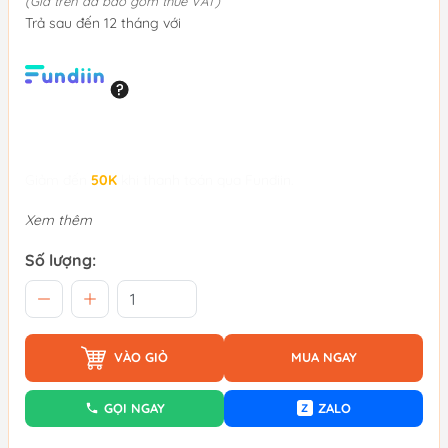
(Giá trên đã bao gồm thuế VAT)
Trả sau đến 12 tháng với
Giảm đến
50K
khi thanh toán qua Fundiin.
Xem thêm
Số lượng:
VÀO GIỎ
MUA NGAY
GỌI NGAY
ZALO
Z