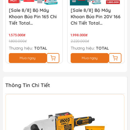
HOT
[Sale 8/8] Bộ Máy
[Sale 8/8] Bộ Máy
Khoan Búa Pin 165 Chi
Khoan Búa Pin 20V 166
Tiết Total
Chi Tiết Total
THKTHP11652
TIDLI20668
1.573.000₫
THKTHP41667
1.998.000₫
1.800.000₫
2.220.000₫
Thương hiệu:
TOTAL
Thương hiệu:
TOTAL
Mua ngay
Mua ngay
Thông Tin Chi Tiết